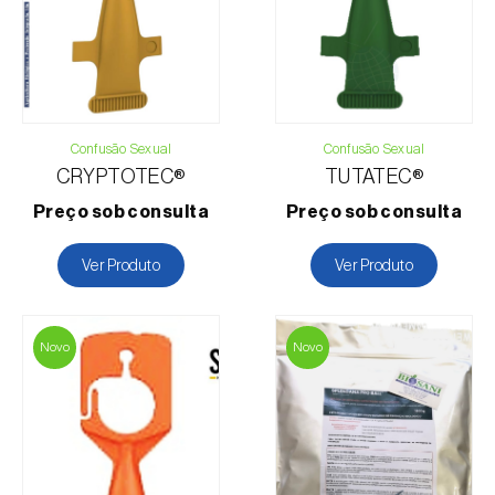
Email:
info@biosani.com
Formulário de contacto
Confusão Sexual
Confusão Sexual
CRYPTOTEC®
TUTATEC®
Preço sob consulta
Preço sob consulta
Ver Produto
Ver Produto
Novo
Novo