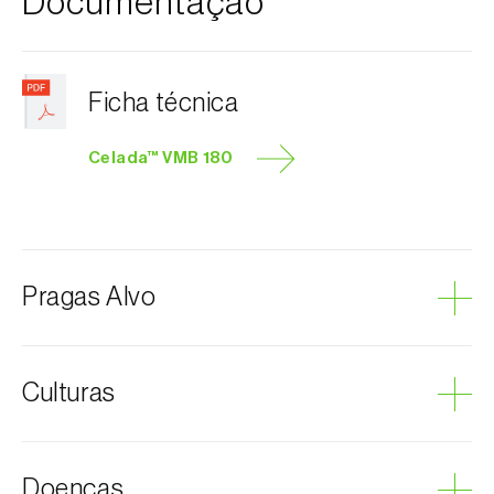
Documentação
Ficha técnica
Celada™ VMB 180
Pragas Alvo
Cochonilha-algodão-da-vinha
Culturas
Vinha
Doenças