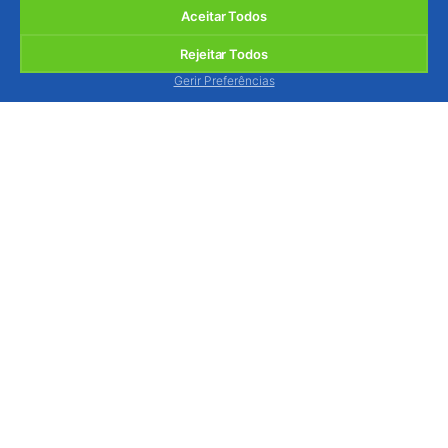
Aceitar Todos
Rejeitar Todos
Gerir Preferências
BIOSANI - Agricultura Biológica e Protecção
Integrada, Lda.
Quinta de São Brás, Serra do Louro, 2950-354
Palmela, Portugal
ver mapa
Estamos disponíveis para o atender, via contacto
telefónico, de segunda a sexta-feira das 9h às 13h
e das 14h às 18h.
Tel.: (+351) 212 333 019
(chamada p/ rede fixa
nacional)