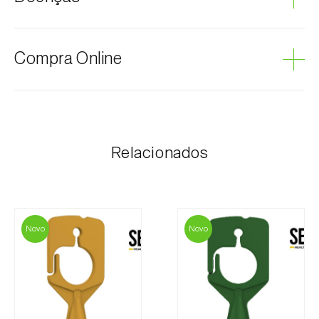
Fumagina
Compra Online
Os produtos Biosani podem ser encomendados via
internet, através do carrinho de compras em cada
página.
Relacionados
O valor dos portes é personalizado ao cliente,
conforme necessidade e valor mais económico. Após
receber a encomenda, a Biosani contacta o cliente o
mais brevemente possível com informação referente
ao valor total da encomenda e dados para
Novo
Novo
pagamento.
Para qualquer dúvida, contacte-nos:
Telefone:
212 333 019