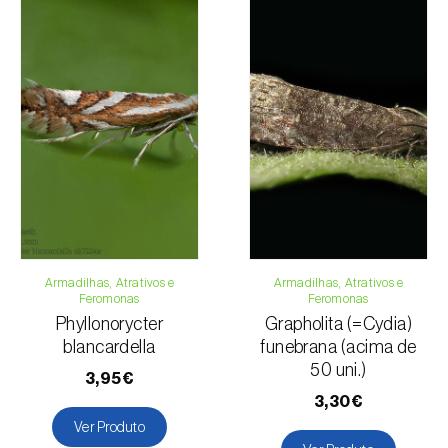
Armadilhas, Atrativos e
Armadilhas, Atrativos e
Feromonas
Feromonas
Phyllonorycter
Grapholita (=Cydia)
blancardella
funebrana (acima de
50 uni.)
3,95€
3,30€
Ver Produto