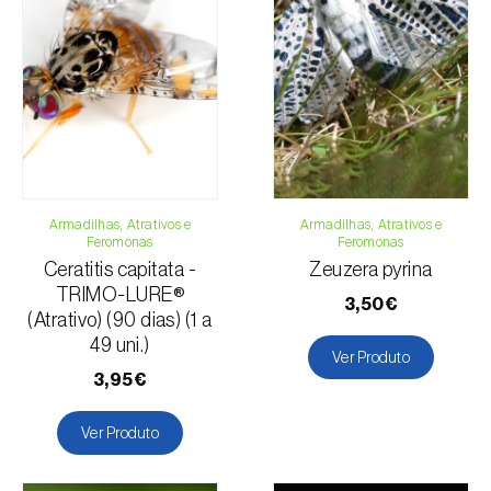
Para qualquer dúvida, contacte-nos:
Telefone:
212 333 019
Email:
info@biosani.com
Formulário de contacto
Armadilhas, Atrativos e
Armadilhas, Atrativos e
Feromonas
Feromonas
Ceratitis capitata -
Zeuzera pyrina
TRIMO-LURE®
3,50€
(Atrativo) (90 dias) (1 a
49 uni.)
Ver Produto
3,95€
Ver Produto