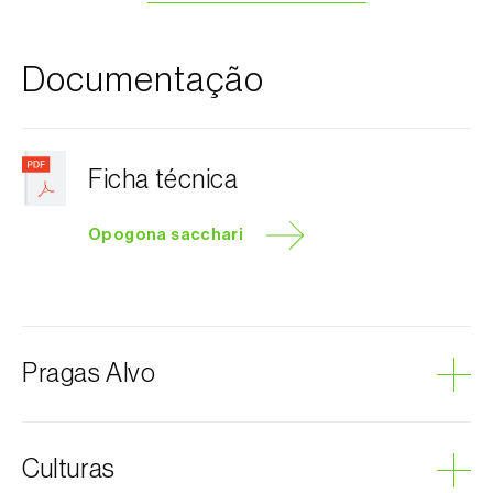
Documentação
Ficha técnica
Opogona sacchari
Pragas Alvo
Traça-da-bananeira
Culturas