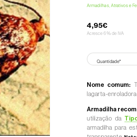
Armadilhas, Atrativos e 
4,95€
Acresce 6% de IVA
Quantidade*
Nome comum:
Tr
lagarta-enroladora
Armadilha recom
utilização da
Tipo
armadilha para es