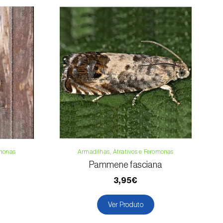
33 019
osani.com
contacto
omonas
Armadilhas, Atrativos e Feromonas
Pammene fasciana
3,95€
Ver Produto