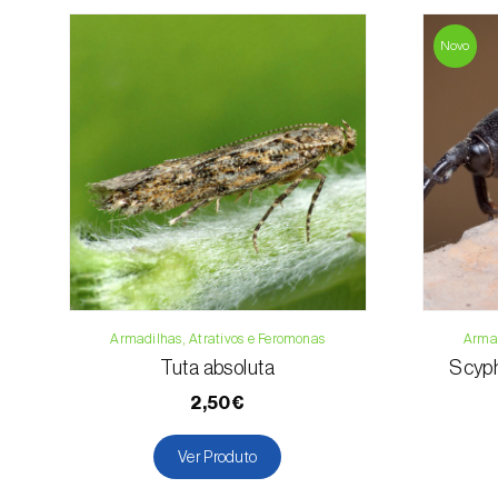
Novo
Armadilhas, Atrativos e Feromonas
Armad
Tuta absoluta
Scyph
2,50€
Ver Produto