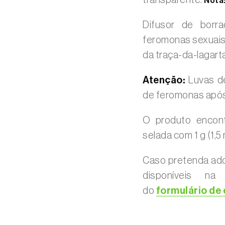
transparente.
Nota
Difusor de borr
feromonas sexuais
da traça-da-lagart
Atenção:
Luvas de
de feromonas após
O produto encont
selada com 1 g (1,
Caso pretenda adq
disponíveis na
do
formulário de