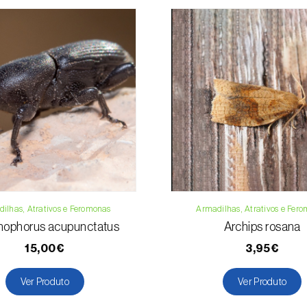
Roseira
Vinha
Telefone:
212 3
Email:
info@bi
Formulário de 
ilhas, Atrativos e Feromonas
Armadilhas, Atrativos e Fer
ophorus acupunctatus
Archips rosana
15,00€
3,95€
Ver Produto
Ver Produto