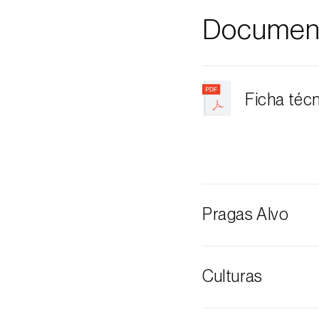
Documen
Ficha téc
Pragas Alvo
Lagarta-enrola
Culturas