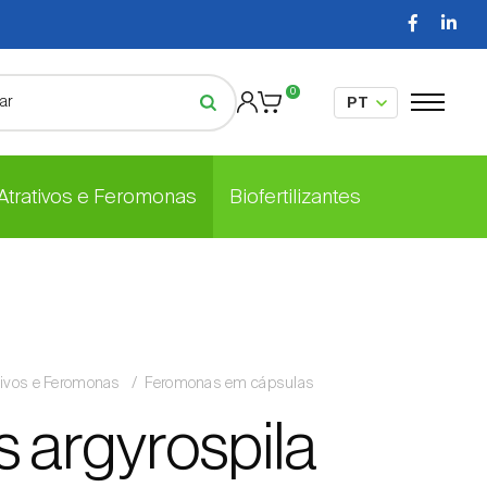
0
 Atrativos e Feromonas
Biofertilizantes
tivos e Feromonas
Feromonas em cápsulas
s argyrospila