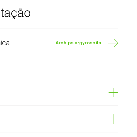
tação
nica
Archips argyrospila
dora-das-folhas-das-fruteiras