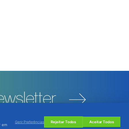
wsletter
Rejeitar Todos
Aceitar Todos
Gerir Preferências
r em