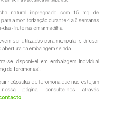
:
A armadilha é adquirida em separado.
acha natural impregnado com 1,5 mg de
 para a monitorização durante 4 a 6 semanas
a-das-fruteiras em armadilha.
vem ser utilizadas para manipular o difusor
 abertura da embalagem selada.
ra-se disponível em embalagem individual
5 mg de feromonas).
uirir cápsulas de feromona que não estejam
 nossa página, consulte-nos através
 contacto
.