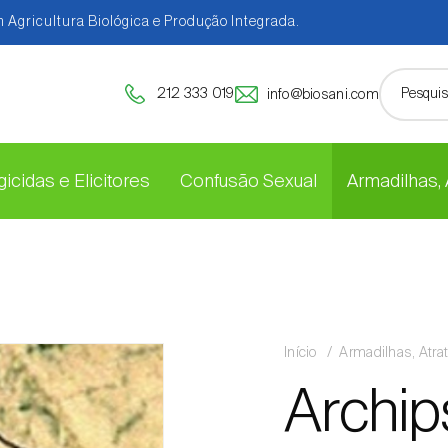
 Agricultura Biológica e Produção Integrada.
212 333 019
info@biosani.com
icidas e Elicitores
Confusão Sexual
Armadilhas,
Início
Armadilhas, Atra
Archip