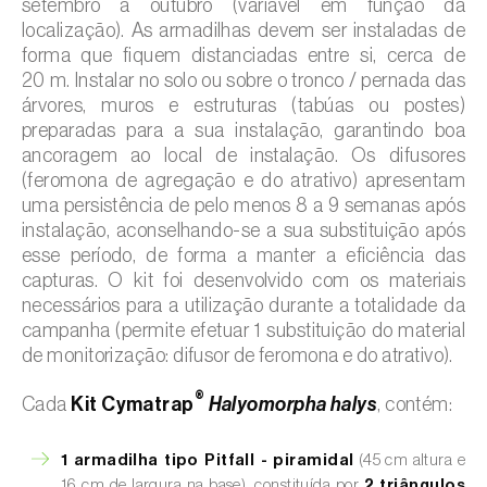
setembro a outubro (variável em função da
localização). As armadilhas devem ser instaladas de
forma que fiquem distanciadas entre si, cerca de
20 m. Instalar no solo ou sobre o tronco / pernada das
árvores, muros e estruturas (tabúas ou postes)
preparadas para a sua instalação, garantindo boa
ancoragem ao local de instalação. Os difusores
(feromona de agregação e do atrativo) apresentam
uma persistência de pelo menos 8 a 9 semanas após
instalação, aconselhando-se a sua substituição após
esse período, de forma a manter a eficiência das
capturas. O kit foi desenvolvido com os materiais
necessários para a utilização durante a totalidade da
campanha (permite efetuar 1 substituição do material
de monitorização: difusor de feromona e do atrativo).
®
Cada
Kit Cymatrap
Halyomorpha halys
, contém:
1 armadilha tipo Pitfall - piramidal
(45 cm altura e
16 cm de largura na base), constituída por
2 triângulos