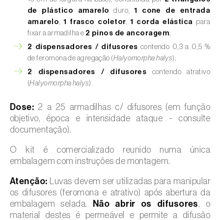
de plástico amarelo
duro,
1 cone de entrada
amarelo
,
1 frasco coletor
,
1 corda elástica
para
fixar a armadilha e
2 pinos de ancoragem
;
2 dispensadores / difusores
contendo 0,3 a 0,5 %
de feromona de agregação (
Halyomorpha halys
);
2 dispensadores / difusores
contendo atrativo
(
Halyomorpha halys
).
Dose:
2 a 25 armadilhas c/ difusores (em função
objetivo, época e intensidade ataque - consulte
documentação).
O kit é comercializado reunido numa única
embalagem com instruções de montagem.
Atenção:
Luvas devem ser utilizadas para manipular
os difusores (feromona e atrativo) após abertura da
embalagem selada.
Não abrir os difusores
, o
material destes é permeável e permite a difusão