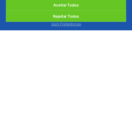
Aceitar Todos
Rejeitar Todos
Gerir Preferências
BIOSANI - Agricultura Biológica e Protecção
Integrada, Lda.
Quinta de São Brás, Serra do Louro, 2950-354
Palmela, Portugal
ver mapa
Estamos disponíveis para o atender, via contacto
telefónico, de segunda a sexta-feira das 9h às 13h
e das 14h às 18h.
Tel.: (+351) 212 333 019
(chamada p/ rede fixa
nacional)