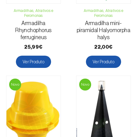
Armadilhas, Atrativos e
Armadilhas, Atrativos e
Feromonas
Feromonas
Armadilha
Armadilha mini-
Rhynchophorus
piramidal Halyomorpha
ferrugineus
halys
25,99€
22,00€
Ver Produto
Ver Produto
Novo
Novo