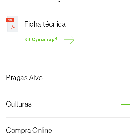
Ficha técnica
Kit Cymatrap®
Pragas Alvo
Coleópteros de pequenas dimensões
Culturas
Percevejo-castanho-marmoreado
Percevejo-verde
Batata
Compra Online
Cerejeira