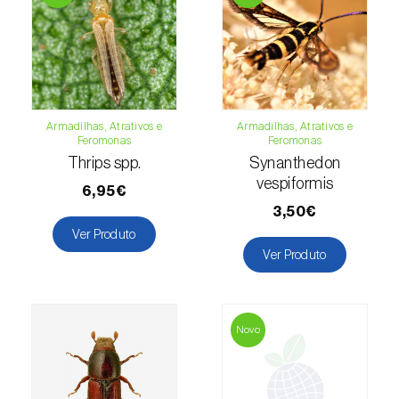
Espinafre (
Spinacia oleracea
)
Fava (
Vicia faba
)
Feijão-comum (
Phaseolus vulgaris
)
Armadilhas, Atrativos e
Armadilhas, Atrativos e
Feromonas
Feromonas
Feijão-frade (
Vigna spp.
)
Thrips spp.
Synanthedon
vespiformis
Feijoa (
Feijoa sellowiana
)
6,95€
3,50€
Figueira (
Ficus carica
)
Ver Produto
Ver Produto
Framboesa (
Rubus idaeus
)
Framboesa preta (
Rubus occidentalis
)
Novo
Freixo (
Fraxinus spp.
)
Gerbera (
Gerbera
)