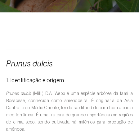
Alcarávia (
Carum carvi
)
Alface (
Lactuca sativa
)
Alfarrobeira (
Ceratonia siliqua
)
Algodoeiro (
Gossypium spp.
)
Alho (
Allium sativum
)
Prunus dulcis
Alho-francês (
Allium porrum
)
1. Identificação e origem
Ambientes aquáticos (
Pântanos, lagoas,
valas, canais, açudes, barragens e estações
Prunus dulcis
(Mill.) D.A. Webb é uma espécie arbórea da família
de tratamento de águas residuais
)
Rosaceae, conhecida como amendoeira. É originária da Ásia
Central e do Médio Oriente, tendo-se difundido para toda a bacia
Ameixeira (
Prunus domestica L.
)
mediterrânica. É uma fruteira de grande importância em regiões
de clima seco, sendo cultivada há milénios para produção de
Amendoeira (
Prunus dulcis
)
amêndoa.
Amendoim (
Arachis hypogaea
)