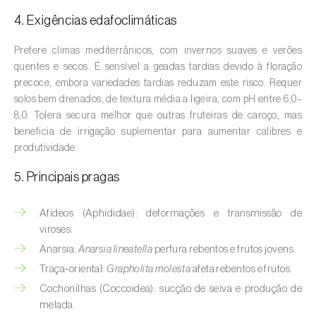
Aveleira (
Corylus avellana L.
)
4. Exigências edafoclimáticas
Azinheira (
Quercus ilex e Quercus
Prefere climas mediterrânicos, com invernos suaves e verões
rotundifolia
)
quentes e secos. É sensível a geadas tardias devido à floração
precoce, embora variedades tardias reduzam este risco. Requer
Banana (
Musa spp.
)
solos bem drenados, de textura média a ligeira, com pH entre 6,0–
8,0. Tolera secura melhor que outras fruteiras de caroço, mas
Batata (
Solanum tuberosum
)
beneficia de irrigação suplementar para aumentar calibres e
produtividade.
Batata-doce (
Ipomoea batatas
)
5. Principais pragas
Begónia (
Hillebrandia sandwicensis e
Begonia spp.
)
Afídeos (Aphididae): deformações e transmissão de
Beringela (
Solanum melongena
)
viroses.
Anarsia:
Anarsia lineatella
perfura rebentos e frutos jovens.
Beterraba (
Beta spp.
)
Traça‑oriental:
Grapholita molesta
afeta rebentos e frutos.
Cochonilhas (Coccoidea): sucção de seiva e produção de
Bétula (
Betula spp.
)
melada.