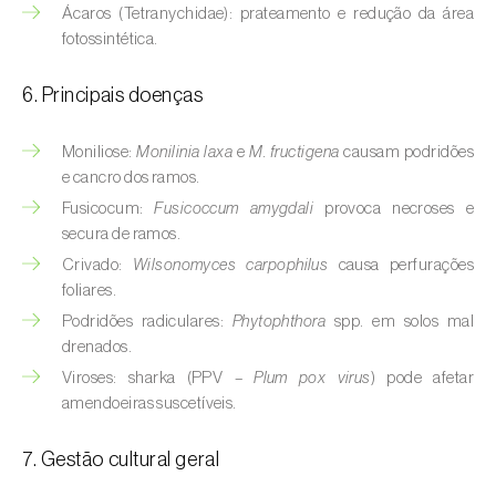
Buxo (
Buxus sempervirens L.
)
Ácaros (Tetranychidae): prateamento e redução da área
fotossintética.
Cacaueiro (
Theobroma cacao
)
6. Principais doenças
Cafeeiro (
Coffea spp.
)
Moniliose:
Monilinia laxa
e
M. fructigena
causam podridões
Cajueiro (
Anacardium occidentale
)
e cancro dos ramos.
Cana-de-açúcar (
Saccharum spp.
)
Fusicocum:
Fusicoccum amygdali
provoca necroses e
secura de ramos.
Cânhamo / Canábis (
Cannabis sativa
)
Crivado:
Wilsonomyces carpophilus
causa perfurações
foliares.
Carambola (
Averrhoa carambola
)
Podridões radiculares:
Phytophthora
spp. em solos mal
drenados.
Carpino-europeu (
Carpinus betulus
)
Viroses: sharka (PPV –
Plum pox virus
) pode afetar
Carvalhos (
Quercus spp. e Fagus spp.
)
amendoeiras suscetíveis.
Castanheiro (
Castanea sativa
)
7. Gestão cultural geral