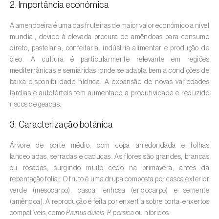
2. Importância económica
Amieiro (
Alnus glutinosa
)
A amendoeira é uma das fruteiras de maior valor económico a nível
mundial, devido à elevada procura de amêndoas para consumo
Amoreira (
Morus spp.
)
direto, pastelaria, confeitaria, indústria alimentar e produção de
óleo. A cultura é particularmente relevante em regiões
Ananás / Abacaxi (
Ananas comosus
)
mediterrânicas e semiáridas, onde se adapta bem a condições de
baixa disponibilidade hídrica. A expansão de novas variedades
Anona (
Annona spp.
)
tardias e autoférteis tem aumentado a produtividade e reduzido
Áreas não cultivadas (
-
)
riscos de geadas.
3. Caracterização botânica
Aromáticas, condimentares e medicinais
(
Coriandrum, Petroselinum, Mentha, Ocimum,
Árvore de porte médio, com copa arredondada e folhas
Artemisia, Foeniculum, Laurus, Majorana,
lanceoladas, serradas e caducas. As flores são grandes, brancas
Melissa, Pimpinella, Rosmarinus e outras
)
ou rosadas, surgindo muito cedo na primavera, antes da
rebentação foliar. O fruto é uma drupa composta por casca exterior
Arroz (
Oryza spp.
)
verde (mesocarpo), casca lenhosa (endocarpo) e semente
(amêndoa). A reprodução é feita por enxertia sobre porta‑enxertos
Aveia (
Avena sativa
)
compatíveis, como
Prunus dulcis
,
P. persica
ou híbridos.