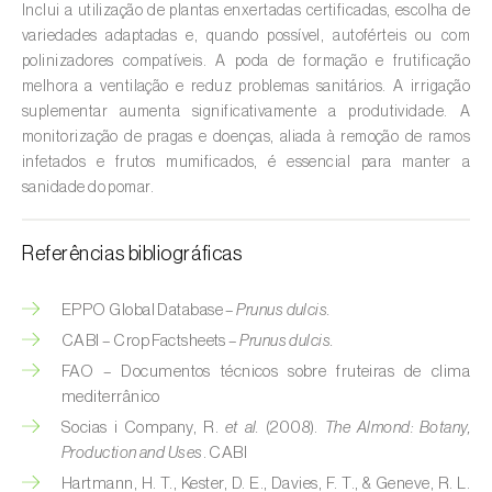
Cebola (
Allium cepa
)
Inclui a utilização de plantas enxertadas certificadas, escolha de
variedades adaptadas e, quando possível, autoférteis ou com
Cedro (
Cedrus spp.
)
polinizadores compatíveis. A poda de formação e frutificação
melhora a ventilação e reduz problemas sanitários. A irrigação
Cenoura (
Daucus carota
)
suplementar aumenta significativamente a produtividade. A
monitorização de pragas e doenças, aliada à remoção de ramos
Centeio (
Secale cereale
)
infetados e frutos mumificados, é essencial para manter a
sanidade do pomar.
Cerejeira (
Prunus avium L.
)
Cevada (
Hordeum vulgare
)
Referências bibliográficas
Cherovia / Pastinaca (
Pastinaca sativa
)
EPPO Global Database –
Prunus dulcis.
Chicória (
Cichorium spp.
)
CABI – Crop Factsheets –
Prunus dulcis.
FAO – Documentos técnicos sobre fruteiras de clima
Citrinos (
Citrus spp.
)
mediterrânico
Socias i Company, R.
et al.
(2008).
The Almond: Botany,
Colza (
Brassica napus
)
Production and Uses
. CABI
Hartmann, H. T., Kester, D. E., Davies, F. T., & Geneve, R. L.
Coqueiro (
Cocos nucifera
)