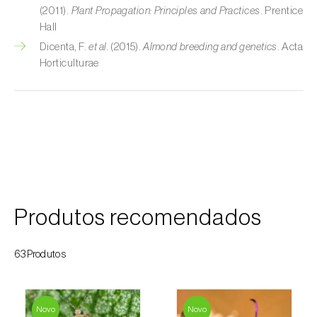
(2011).
Plant Propagation: Principles and Practices
. Prentice
Courgette (
Cucurbita pepo
)
Hall
Dicenta, F.
et al.
(2015).
Almond breeding and genetics
. Acta
Couve (
Brassica oleracea
)
Horticulturae
Craveiro (
Dianthus caryophyllus
)
Crisântemo (
Chrysanthemum spp.
)
Damasqueiro / Alperce (
Prunus armeniaca
)
Diospireiro (
Diospyros spp.
)
Produtos recomendados
Dracena (
Dracaena spp.
)
Endívia (
Cichorium intybus
)
63Produtos
Ervilha (
Pisum sativum
)
Espargo (
Asparagus officinalis
)
Novo
Novo