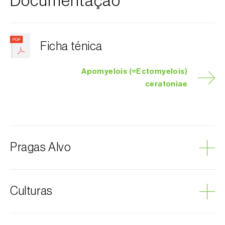
Documentação
Ficha ténica
Apomyelois (=Ectomyelois)
ceratoniae
Pragas Alvo
Traça-da-alfarroba
Culturas
Abóbora