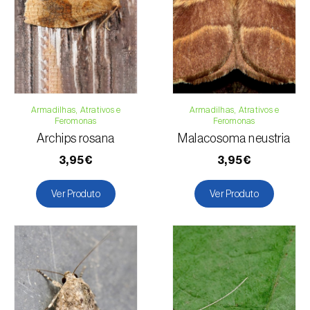
Telefone:
212 333 019
Pimento
Email:
info@biosani.com
Pistácio
Formulário de contacto
Romãzeira
Armadilhas, Atrativos e
Armadilhas, Atrativos e
Feromonas
Feromonas
Archips rosana
Malacosoma neustria
3,95€
3,95€
Ver Produto
Ver Produto