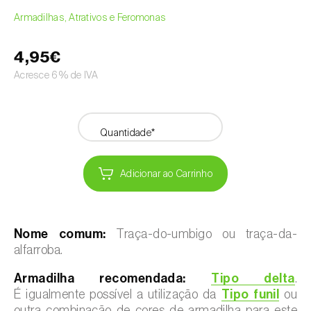
Armadilhas, Atrativos e Feromonas
4,95€
Acresce 6% de IVA
Quantidade*
Adicionar ao Carrinho
Nome comum:
Traça-do-umbigo ou traça-da-
alfarroba.
Armadilha recomendada:
Tipo delta
.
É igualmente possível a utilização da
Tipo funil
ou
outra combinação de cores de armadilha para este