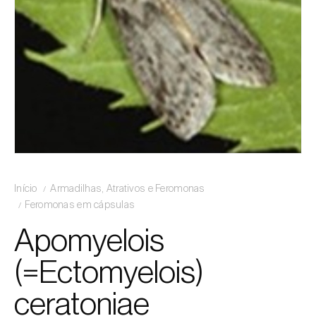
Início
Armadilhas, Atrativos e Feromonas
Feromonas em cápsulas
Apomyelois
(=Ectomyelois)
ceratoniae