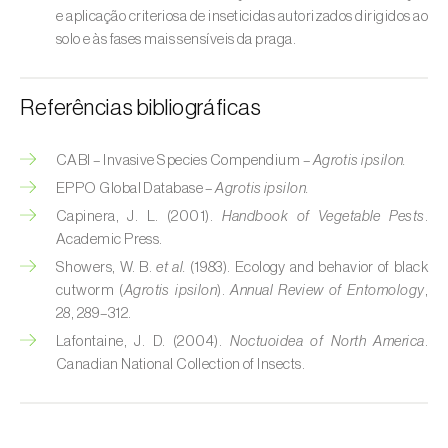
e aplicação criteriosa de inseticidas autorizados dirigidos ao
Cobrilha-da-cortiça (
Coroebus undatus
)
solo e às fases mais sensíveis da praga.
Cochonilha-algodão-da-vinha (
Planococcus
ficus
)
Referências bibliográficas
Cochonilha-da-amoreira (
Pseudaulacaspis
CABI – Invasive Species Compendium –
Agrotis ipsilon.
pentagona
)
EPPO Global Database –
Agrotis ipsilon.
Cochonilha-de-cauda-comprida
Capinera, J. L. (2001).
Handbook of Vegetable Pests
.
(
Pseudococcus longispinus
)
Academic Press.
Showers, W. B.
et al.
(1983). Ecology and behavior of black
Cochonilha-de-Comstock (
Pseudococcus
cutworm (
Agrotis ipsilon
).
Annual Review of Entomology
,
comstocki
)
28, 289–312.
Lafontaine, J. D. (2004).
Noctuoidea of North America
.
Cochonilha-de-São-José (
Quadraspidiotus
Canadian National Collection of Insects.
(= Diaspidiotus) perniciosus
)
Cochonilha-dos-citrinos (
Planococcus citri
)