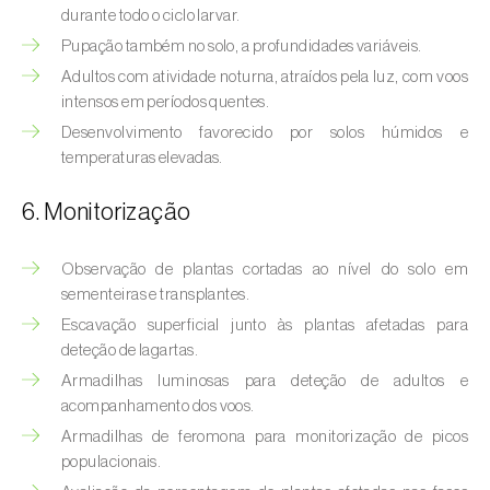
Bichado-da-castanha-intermédio (
Cydia
durante todo o ciclo larvar.
fagiglandana
)
Pupação também no solo, a profundidades variáveis.
Adultos com atividade noturna, atraídos pela luz, com voos
Bichado-da-fruta (
Cydia pomonella
)
intensos em períodos quentes.
Borboleta-branca-grande-da-couve (
Pieris
Desenvolvimento favorecido por solos húmidos e
brassicae
)
temperaturas elevadas.
Borboleta-branca-pequena-da-couve
6. Monitorização
(
Pieris rapae
)
Observação de plantas cortadas ao nível do solo em
Broca-africana-do-caule-do-milho
sementeiras e transplantes.
(
Busseola fusca
)
Escavação superficial junto às plantas afetadas para
deteção de lagartas.
Broca-do-chá (
Euwallacea fornicatus, E.
fornicatior, E. perbrevis e E. kuroshio
)
Armadilhas luminosas para deteção de adultos e
acompanhamento dos voos.
Broca-do-colmo-da-cana-de-açúcar
Armadilhas de feromona para monitorização de picos
(
Diatraea saccharalis
)
populacionais.