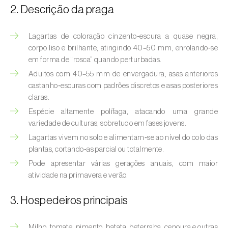
(
Hyalopterus pruni
)
2. Descrição da praga
Afídeo-lanígero-das-macieiras (
Eriosoma
Lagartas de coloração cinzento‑escura a quase negra,
lanigerum
)
corpo liso e brilhante, atingindo 40–50 mm, enrolando‑se
Afídeo-negro-do-feijão (
Aphis fabae
)
em forma de “rosca” quando perturbadas.
Adultos com 40–55 mm de envergadura, asas anteriores
Afídeo-negro-do-pessegueiro
castanho‑escuras com padrões discretos e asas posteriores
(
Brachycaudus persicae
)
claras.
Espécie altamente polífaga, atacando uma grande
Afídeo-verde (
Myzus persicae
)
variedade de culturas, sobretudo em fases jovens.
Lagartas vivem no solo e alimentam‑se ao nível do colo das
Afídeo-verde-da-ameixeira (
Brachycaudus
plantas, cortando‑as parcial ou totalmente.
helichrysi
)
Pode apresentar várias gerações anuais, com maior
Afídeo-verde-da-amendoeira
atividade na primavera e verão.
(
Brachycaudus amygdalinus
)
3. Hospedeiros principais
Afídeo-verde-da-macieira (
Aphis pomi
)
Milho, tomate, pimento, batata, beterraba, cenoura e outras