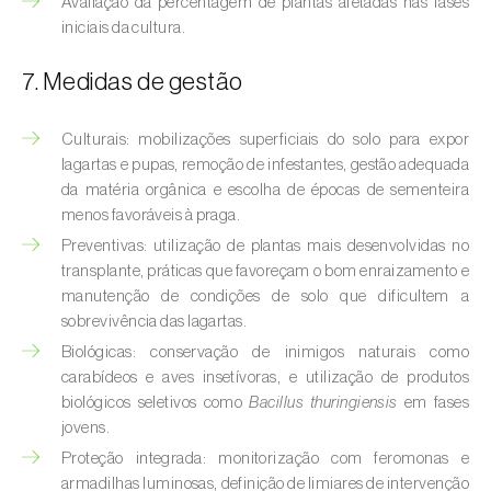
Avaliação da percentagem de plantas afetadas nas fases
Broca-do-milho (
Sesamia nonagrioides
)
iniciais da cultura.
Broca-dos-ramos-do-pessegueiro (
Anarsia
7. Medidas de gestão
lineatella
)
Broca-listrada-do-caule-do-arroz (
Chilo
Culturais: mobilizações superficiais do solo para expor
suppressalis
)
lagartas e pupas, remoção de infestantes, gestão adequada
da matéria orgânica e escolha de épocas de sementeira
Broca-pequena-do-tomateiro
menos favoráveis à praga.
(
Neoleucinodes elegantalis
)
Preventivas: utilização de plantas mais desenvolvidas no
transplante, práticas que favoreçam o bom enraizamento e
Broca-vermelha (
Cossus cossus
)
manutenção de condições de solo que dificultem a
sobrevivência das lagartas.
Burgo-da-azinheira (
Tortrix viridana
)
Biológicas: conservação de inimigos naturais como
carabídeos e aves insetívoras, e utilização de produtos
Cigarrinha-espumadora (
Philaenus
biológicos seletivos como
Bacillus thuringiensis
em fases
spumarius
)
jovens.
Cigarrinhas (
Jacobiasca lybica, Scaphoideus
Proteção integrada: monitorização com feromonas e
titanus e Empoasca spp.
)
armadilhas luminosas, definição de limiares de intervenção