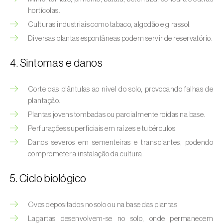
Afídeo-verde-dos-citrinos (
Aphis
hortícolas.
spiraecola
)
Culturas industriais como tabaco, algodão e girassol.
Afídeos
Diversas plantas espontâneas podem servir de reservatório.
Alfinetes (
Agriotes spp.
)
4. Sintomas e danos
Aranhiço-vermelho (
Tetranychus urticae
)
Corte das plântulas ao nível do solo, provocando falhas de
plantação.
Besouro‑verde‑das‑tílias (
Lytta vesicatoria
)
Plantas jovens tombadas ou parcialmente roídas na base.
Bichado-da-ameixeira (
Grapholita (=Cydia)
Perfurações superficiais em raízes e tubérculos.
funebrana
)
Danos severos em sementeiras e transplantes, podendo
comprometer a instalação da cultura.
Bichado-da-castanha-do-cedo (
Pammene
fasciana
)
5. Ciclo biológico
Bichado-da-castanha-do-tarde (
Cydia
splendana
)
Ovos depositados no solo ou na base das plantas.
Lagartas desenvolvem‑se no solo, onde permanecem