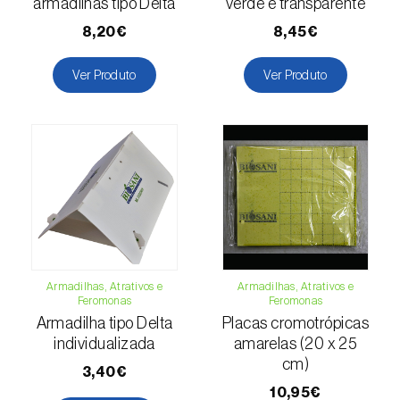
armadilhas tipo Delta
verde e transparente
Escaravelho-da-batateira (
Leptinotarsa
8,20€
8,45€
decemlineata
)
Escaravelho-da-casca-da-amendoeira
Ver Produto
Ver Produto
(
Scolytus amygdali
)
Escaravelho-da-casca-de-oito-dentes (
Ips
typographus
)
Escaravelho-da-casca-de-seis-dentes (
Ips
sexdentatus
)
Escaravelho-da-casca-do-ulmeiro
(
Scolytus multistriatus
)
Armadilhas, Atrativos e
Armadilhas, Atrativos e
Feromonas
Feromonas
Escaravelho-da-folha-da-ervilha (
Sitona
Armadilha tipo Delta
Placas cromotrópicas
lineatus
)
individualizada
amarelas (20 x 25
cm)
3,40€
Escaravelho-da-folha-do-ulmeiro (
Pyrrhalta
10,95€