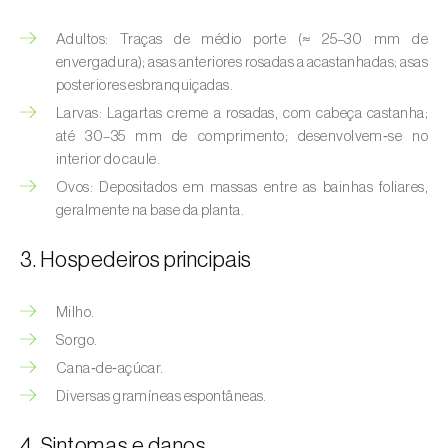
(
Hyalopterus pruni
)
Adultos: Traças de médio porte (≈ 25–30 mm de
Afídeo-lanígero-das-macieiras (
Eriosoma
envergadura); asas anteriores rosadas a acastanhadas; asas
lanigerum
)
posteriores esbranquiçadas.
Larvas: Lagartas creme a rosadas, com cabeça castanha;
Afídeo-negro-do-feijão (
Aphis fabae
)
até 30–35 mm de comprimento; desenvolvem‑se no
interior do caule.
Afídeo-negro-do-pessegueiro
(
Brachycaudus persicae
)
Ovos: Depositados em massas entre as bainhas foliares,
geralmente na base da planta.
Afídeo-verde (
Myzus persicae
)
3. Hospedeiros principais
Afídeo-verde-da-ameixeira (
Brachycaudus
helichrysi
)
Milho.
Sorgo.
Afídeo-verde-da-amendoeira
(
Brachycaudus amygdalinus
)
Cana‑de‑açúcar.
Diversas gramíneas espontâneas.
Afídeo-verde-da-macieira (
Aphis pomi
)
4. Sintomas e danos