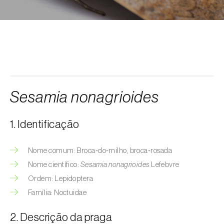
Afídeo-da-erva-maça (
Rhopalosiphum
oxyacanthae
)
Afídeo-da-groselha-e-da-alface
(
Nasonovia ribisnigri
)
Afídeo-da-inflorescência-da-alface
(
Acyrthosiphon lactucae
)
Sesamia nonagrioides
Afídeo-das-hastes-da-roseira
(
Maculolachnus submacula
)
1. Identificação
Afídeo-de-barras-negras-da-ameixeira
(
Brachycaudus prunicola
)
Nome comum: Broca‑do‑milho, broca‑rosada
Nome científico:
Sesamia nonagrioides
Lefebvre
Afídeo-do-algodoeiro (
Aphis gossypii
)
Ordem: Lepidoptera
Afídeo-do-espinheiro (
Aphis nasturtii
)
Família: Noctuidae
Afídeo-farinhento-do-pessegueiro
2. Descrição da praga