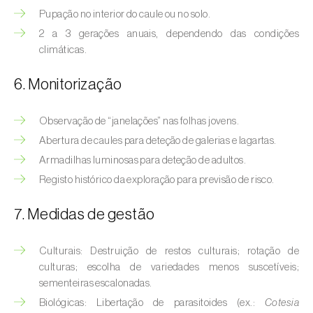
Bichado-da-castanha-intermédio (
Cydia
Pupação no interior do caule ou no solo.
fagiglandana
)
2 a 3 gerações anuais, dependendo das condições
climáticas.
Bichado-da-fruta (
Cydia pomonella
)
Borboleta-branca-grande-da-couve (
Pieris
6. Monitorização
brassicae
)
Observação de “janelações” nas folhas jovens.
Borboleta-branca-pequena-da-couve
Abertura de caules para deteção de galerias e lagartas.
(
Pieris rapae
)
Armadilhas luminosas para deteção de adultos.
Broca-africana-do-caule-do-milho
Registo histórico da exploração para previsão de risco.
(
Busseola fusca
)
7. Medidas de gestão
Broca-do-chá (
Euwallacea fornicatus, E.
fornicatior, E. perbrevis e E. kuroshio
)
Culturais: Destruição de restos culturais; rotação de
culturas; escolha de variedades menos suscetíveis;
Broca-do-colmo-da-cana-de-açúcar
sementeiras escalonadas.
(
Diatraea saccharalis
)
Biológicas: Libertação de parasitoides (ex.:
Cotesia