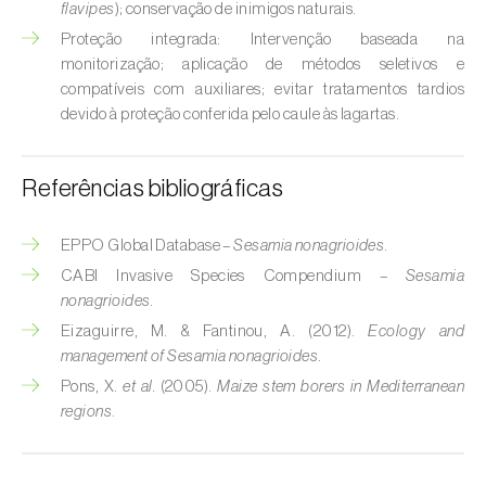
flavipes
); conservação de inimigos naturais.
Broca-do-milho (
Sesamia nonagrioides
)
Proteção integrada: Intervenção baseada na
Broca-dos-ramos-do-pessegueiro (
Anarsia
monitorização; aplicação de métodos seletivos e
lineatella
)
compatíveis com auxiliares; evitar tratamentos tardios
devido à proteção conferida pelo caule às lagartas.
Broca-listrada-do-caule-do-arroz (
Chilo
suppressalis
)
Referências bibliográficas
Broca-pequena-do-tomateiro
(
Neoleucinodes elegantalis
)
EPPO Global Database –
Sesamia nonagrioides
.
CABI Invasive Species Compendium –
Sesamia
Broca-vermelha (
Cossus cossus
)
nonagrioides
.
Burgo-da-azinheira (
Tortrix viridana
)
Eizaguirre, M. & Fantinou, A. (2012).
Ecology and
management of Sesamia nonagrioides
.
Cigarrinha-espumadora (
Philaenus
Pons, X.
et al.
(2005).
Maize stem borers in Mediterranean
spumarius
)
regions
.
Cigarrinhas (
Jacobiasca lybica, Scaphoideus
titanus e Empoasca spp.
)