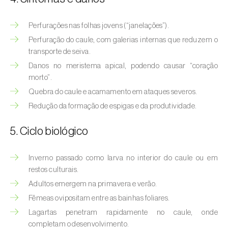
Afídeo-verde-dos-citrinos (
Aphis
spiraecola
)
Perfurações nas folhas jovens (“janelações”).
Afídeos
Perfuração do caule, com galerias internas que reduzem o
transporte de seiva.
Alfinetes (
Agriotes spp.
)
Danos no meristema apical, podendo causar “coração
morto”.
Aranhiço-vermelho (
Tetranychus urticae
)
Quebra do caule e acamamento em ataques severos.
Besouro‑verde‑das‑tílias (
Lytta vesicatoria
)
Redução da formação de espigas e da produtividade.
Bichado-da-ameixeira (
Grapholita (=Cydia)
5. Ciclo biológico
funebrana
)
Inverno passado como larva no interior do caule ou em
Bichado-da-castanha-do-cedo (
Pammene
restos culturais.
fasciana
)
Adultos emergem na primavera e verão.
Bichado-da-castanha-do-tarde (
Cydia
Fêmeas ovipositam entre as bainhas foliares.
splendana
)
Lagartas penetram rapidamente no caule, onde
completam o desenvolvimento.