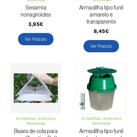
Cochonilha-obscura (
Pseudococcus viburni
)
Sesamia
Armadilha tipo funil
nonagrioides
amarelo e
Cochonilha-vermelha-dos-citrinos
transparente
3,95€
(
Aonidiella aurantii
)
8,45€
Cochonilhas
Ver Produto
Ver Produto
Coleópteros de grandes dimensões
Coleópteros de pequenas dimensões
Drosófila-da-asa-manchada (
Drosophila
suzukii
)
Escaravelho / Gorgulho-vermelho-das-
palmeiras (
Rhynchophorus ferrugineus
)
Armadilhas, Atrativos e
Armadilhas, Atrativos e
Escaravelho-da-agave (
Scyphophorus
Feromonas
Feromonas
acupunctatus
)
Bases de cola para
Armadilha tipo funil