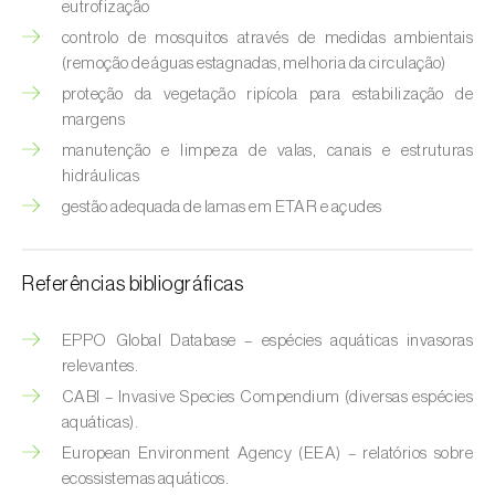
eutrofização
Espinafre (
Spinacia oleracea
)
controlo de mosquitos através de medidas ambientais
(remoção de águas estagnadas, melhoria da circulação)
Fava (
Vicia faba
)
proteção da vegetação ripícola para estabilização de
margens
Feijão-comum (
Phaseolus vulgaris
)
manutenção e limpeza de valas, canais e estruturas
hidráulicas
Feijão-frade (
Vigna spp.
)
gestão adequada de lamas em ETAR e açudes
Feijoa (
Feijoa sellowiana
)
Figueira (
Ficus carica
)
Referências bibliográficas
Framboesa (
Rubus idaeus
)
EPPO Global Database – espécies aquáticas invasoras
relevantes.
Framboesa preta (
Rubus occidentalis
)
CABI – Invasive Species Compendium (diversas espécies
Freixo (
Fraxinus spp.
)
aquáticas).
European Environment Agency (EEA) – relatórios sobre
Gerbera (
Gerbera
)
ecossistemas aquáticos.