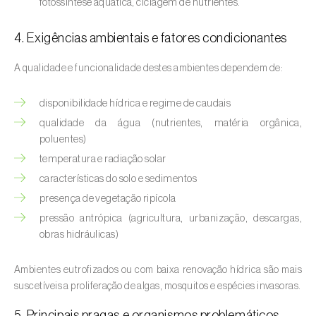
fotossíntese aquática, ciclagem de nutrientes.
Buxo (
Buxus sempervirens L.
)
4. Exigências ambientais e fatores condicionantes
Cacaueiro (
Theobroma cacao
)
Cafeeiro (
Coffea spp.
)
A qualidade e funcionalidade destes ambientes dependem de:
Cajueiro (
Anacardium occidentale
)
disponibilidade hídrica e regime de caudais
qualidade da água (nutrientes, matéria orgânica,
Cana-de-açúcar (
Saccharum spp.
)
poluentes)
temperatura e radiação solar
Cânhamo / Canábis (
Cannabis sativa
)
características do solo e sedimentos
Carambola (
Averrhoa carambola
)
presença de vegetação ripícola
pressão antrópica (agricultura, urbanização, descargas,
Carpino-europeu (
Carpinus betulus
)
obras hidráulicas)
Carvalhos (
Quercus spp. e Fagus spp.
)
Ambientes eutrofizados ou com baixa renovação hídrica são mais
Castanheiro (
Castanea sativa
)
suscetíveis a proliferação de algas, mosquitos e espécies invasoras.
5. Principais pragas e organismos problemáticos