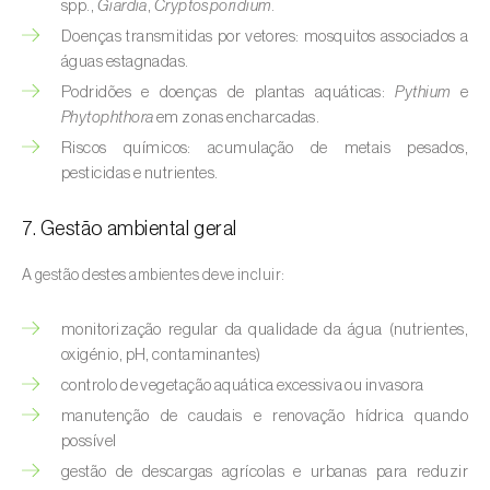
spp.,
Giardia
,
Cryptosporidium
.
Doenças transmitidas por vetores: mosquitos associados a
Courgette (
Cucurbita pepo
)
águas estagnadas.
Couve (
Brassica oleracea
)
Podridões e doenças de plantas aquáticas:
Pythium
e
Phytophthora
em zonas encharcadas.
Craveiro (
Dianthus caryophyllus
)
Riscos químicos: acumulação de metais pesados,
pesticidas e nutrientes.
Crisântemo (
Chrysanthemum spp.
)
7. Gestão ambiental geral
Damasqueiro / Alperce (
Prunus armeniaca
)
A gestão destes ambientes deve incluir:
Diospireiro (
Diospyros spp.
)
Dracena (
Dracaena spp.
)
monitorização regular da qualidade da água (nutrientes,
oxigénio, pH, contaminantes)
Endívia (
Cichorium intybus
)
controlo de vegetação aquática excessiva ou invasora
manutenção de caudais e renovação hídrica quando
Ervilha (
Pisum sativum
)
possível
gestão de descargas agrícolas e urbanas para reduzir
Espargo (
Asparagus officinalis
)