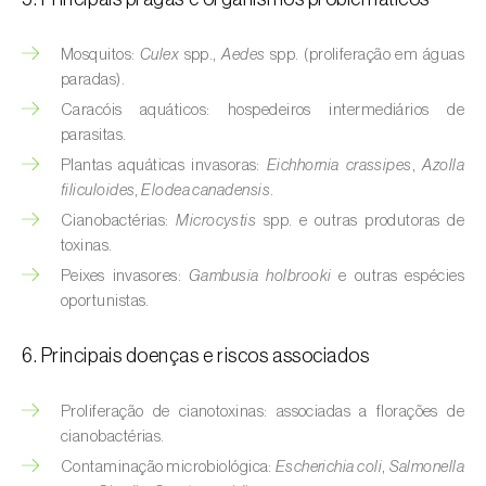
Cebola (
Allium cepa
)
Cedro (
Cedrus spp.
)
Mosquitos:
Culex
spp.,
Aedes
spp. (proliferação em águas
paradas).
Cenoura (
Daucus carota
)
Caracóis aquáticos: hospedeiros intermediários de
parasitas.
Centeio (
Secale cereale
)
Plantas aquáticas invasoras:
Eichhornia crassipes
,
Azolla
filiculoides
,
Elodea canadensis
.
Cerejeira (
Prunus avium L.
)
Cianobactérias:
Microcystis
spp. e outras produtoras de
Cevada (
Hordeum vulgare
)
toxinas.
Peixes invasores:
Gambusia holbrooki
e outras espécies
Cherovia / Pastinaca (
Pastinaca sativa
)
oportunistas.
Chicória (
Cichorium spp.
)
6. Principais doenças e riscos associados
Citrinos (
Citrus spp.
)
Proliferação de cianotoxinas: associadas a florações de
Colza (
Brassica napus
)
cianobactérias.
Contaminação microbiológica:
Escherichia coli
,
Salmonella
Coqueiro (
Cocos nucifera
)