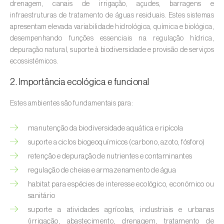
drenagem, canais de irrigação, açudes, barragens e
infraestruturas de tratamento de águas residuais. Estes sistemas
Amieiro (
Alnus glutinosa
)
apresentam elevada variabilidade hidrológica, química e biológica,
desempenhando funções essenciais na regulação hídrica,
Amoreira (
Morus spp.
)
depuração natural, suporte à biodiversidade e provisão de serviços
ecossistémicos.
Ananás / Abacaxi (
Ananas comosus
)
2. Importância ecológica e funcional
Anona (
Annona spp.
)
Estes ambientes são fundamentais para:
Áreas não cultivadas (
-
)
manutenção da biodiversidade aquática e ripícola
Aromáticas, condimentares e medicinais
(
Coriandrum, Petroselinum, Mentha, Ocimum,
suporte a ciclos biogeoquímicos (carbono, azoto, fósforo)
Artemisia, Foeniculum, Laurus, Majorana,
retenção e depuração de nutrientes e contaminantes
Melissa, Pimpinella, Rosmarinus e outras
)
regulação de cheias e armazenamento de água
habitat para espécies de interesse ecológico, económico ou
Arroz (
Oryza spp.
)
sanitário
Aveia (
Avena sativa
)
suporte a atividades agrícolas, industriais e urbanas
(irrigação, abastecimento, drenagem, tratamento de