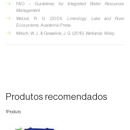
FAO –
Guidelines for Integrated Water Resources
Girassol (
Helianthus annuus
)
Management.
Wetzel, R. G. (2001).
Limnology: Lake and River
Goiabeira (
Psidium guajava
)
Ecosystems
. Academic Press.
Grão-de-bico (
Cicer arietinum
)
Mitsch, W. J., & Gosselink, J. G. (2015).
Wetlands
. Wiley.
Groselheira (
Ribes uva-crispa
)
Groselheira-preta (
Ribes nigrum
)
Inhame / Taro (
Colocasia spp., Dioscorea
spp., Alocasia spp. e Xanthosoma spp.
)
Jasmim (
Jasminum officinale
)
Produtos recomendados
Jiloeiro (
Solanum aethiopicum
)
1Produto
Kiwi (
Actinidia deliciosa
)
Larício / Lariço (
Larix spp.
)