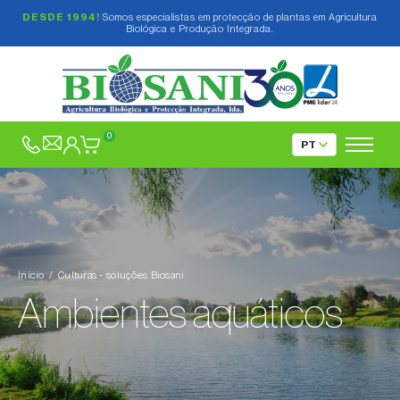
DESDE 1994!
Somos especialistas em protecção de plantas em Agricultura
Biológica e Produção Integrada.
Abacate (
Persea americana
)
Abeto (
Abies spp.
)
0
Abóbora (
Cucurbita spp.
)
Acelga (
Beta vulgaris var. cicla
)
Agave (
Agave spp.
)
Agrião (
Nasturtium officinale
)
Início
Culturas - soluções Biosani
Aipo (
Apium graveolens
)
Ambientes aquáticos
Alcachofra (
Cynara cardunculus subsp.
scolymus
)