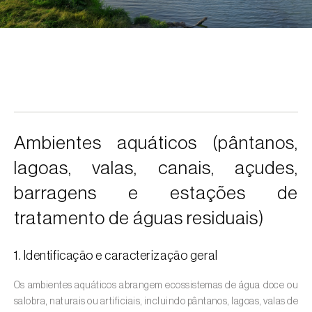
Alcarávia (
Carum carvi
)
Alface (
Lactuca sativa
)
Alfarrobeira (
Ceratonia siliqua
)
Algodoeiro (
Gossypium spp.
)
Alho (
Allium sativum
)
Ambientes aquáticos (pântanos,
Alho-francês (
Allium porrum
)
lagoas, valas, canais, açudes,
Ambientes aquáticos (
Pântanos, lagoas,
barragens e estações de
valas, canais, açudes, barragens e estações
tratamento de águas residuais)
de tratamento de águas residuais
)
Ameixeira (
Prunus domestica L.
)
1. Identificação e caracterização geral
Amendoeira (
Prunus dulcis
)
Os ambientes aquáticos abrangem ecossistemas de água doce ou
salobra, naturais ou artificiais, incluindo pântanos, lagoas, valas de
Amendoim (
Arachis hypogaea
)