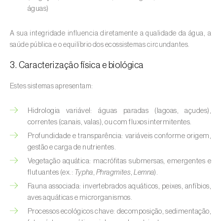
Aveleira (
Corylus avellana L.
)
águas)
Azinheira (
Quercus ilex e Quercus
A sua integridade influencia diretamente a qualidade da água, a
rotundifolia
)
saúde pública e o equilíbrio dos ecossistemas circundantes.
Banana (
Musa spp.
)
3. Caracterização física e biológica
Batata (
Solanum tuberosum
)
Estes sistemas apresentam:
Batata-doce (
Ipomoea batatas
)
Hidrologia variável: águas paradas (lagoas, açudes),
correntes (canais, valas), ou com fluxos intermitentes.
Begónia (
Hillebrandia sandwicensis e
Profundidade e transparência: variáveis conforme origem,
Begonia spp.
)
gestão e carga de nutrientes.
Beringela (
Solanum melongena
)
Vegetação aquática: macrófitas submersas, emergentes e
flutuantes (ex.:
Typha
,
Phragmites
,
Lemna
).
Beterraba (
Beta spp.
)
Fauna associada: invertebrados aquáticos, peixes, anfíbios,
aves aquáticas e microrganismos.
Bétula (
Betula spp.
)
Processos ecológicos chave: decomposição, sedimentação,