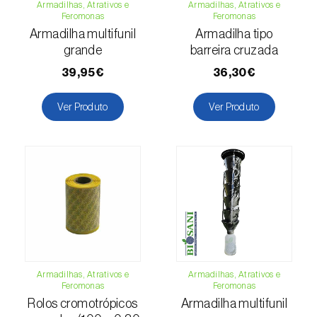
Armadilhas, Atrativos e
Armadilhas, Atrativos e
Cochonilha-obscura (
Pseudococcus viburni
)
Feromonas
Feromonas
Armadilha multifunil
Armadilha tipo
Cochonilha-vermelha-dos-citrinos
grande
barreira cruzada
(
Aonidiella aurantii
)
39,95€
36,30€
Cochonilhas
Ver Produto
Ver Produto
Coleópteros de grandes dimensões
Coleópteros de pequenas dimensões
Drosófila-da-asa-manchada (
Drosophila
suzukii
)
Escaravelho / Gorgulho-vermelho-das-
palmeiras (
Rhynchophorus ferrugineus
)
Armadilhas, Atrativos e
Armadilhas, Atrativos e
Escaravelho-da-agave (
Scyphophorus
Feromonas
Feromonas
acupunctatus
)
Rolos cromotrópicos
Armadilha multifunil