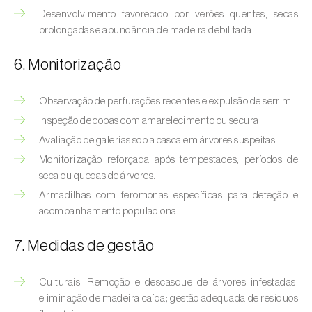
Bichado-da-castanha-intermédio (
Cydia
Desenvolvimento favorecido por verões quentes, secas
fagiglandana
)
prolongadas e abundância de madeira debilitada.
Bichado-da-fruta (
Cydia pomonella
)
6. Monitorização
Borboleta-branca-grande-da-couve (
Pieris
brassicae
)
Observação de perfurações recentes e expulsão de serrim.
Inspeção de copas com amarelecimento ou secura.
Borboleta-branca-pequena-da-couve
Avaliação de galerias sob a casca em árvores suspeitas.
(
Pieris rapae
)
Monitorização reforçada após tempestades, períodos de
seca ou quedas de árvores.
Broca-africana-do-caule-do-milho
(
Busseola fusca
)
Armadilhas com feromonas específicas para deteção e
acompanhamento populacional.
Broca-do-chá (
Euwallacea fornicatus, E.
fornicatior, E. perbrevis e E. kuroshio
)
7. Medidas de gestão
Broca-do-colmo-da-cana-de-açúcar
Culturais: Remoção e descasque de árvores infestadas;
(
Diatraea saccharalis
)
eliminação de madeira caída; gestão adequada de resíduos