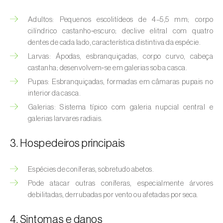
(
Hyalopterus pruni
)
Adultos: Pequenos escolitídeos de 4–5,5 mm; corpo
Afídeo-lanígero-das-macieiras (
Eriosoma
cilíndrico castanho‑escuro; declive elitral com quatro
lanigerum
)
dentes de cada lado, característica distintiva da espécie.
Larvas: Ápodas, esbranquiçadas, corpo curvo, cabeça
Afídeo-negro-do-feijão (
Aphis fabae
)
castanha; desenvolvem‑se em galerias sob a casca.
Afídeo-negro-do-pessegueiro
Pupas: Esbranquiçadas, formadas em câmaras pupais no
(
Brachycaudus persicae
)
interior da casca.
Galerias: Sistema típico com galeria nupcial central e
Afídeo-verde (
Myzus persicae
)
galerias larvares radiais.
Afídeo-verde-da-ameixeira (
Brachycaudus
3. Hospedeiros principais
helichrysi
)
Espécies de coníferas, sobretudo abetos.
Afídeo-verde-da-amendoeira
(
Brachycaudus amygdalinus
)
Pode atacar outras coníferas, especialmente árvores
debilitadas, derrubadas por vento ou afetadas por seca.
Afídeo-verde-da-macieira (
Aphis pomi
)
4. Sintomas e danos