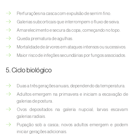
Afídeo-verde-dos-citrinos (
Aphis
spiraecola
)
Perfurações na casca com expulsão de serrim fino.
Afídeos
Galerias subcorticais que interrompem o fluxo de seiva.
Amarelecimento e secura da copa, começando no topo.
Alfinetes (
Agriotes spp.
)
Queda prematura de agulhas.
Mortalidade de árvores em ataques intensos ou sucessivos.
Aranhiço-vermelho (
Tetranychus urticae
)
Maior risco de infeções secundárias por fungos associados.
Besouro‑verde‑das‑tílias (
Lytta vesicatoria
)
5. Ciclo biológico
Bichado-da-ameixeira (
Grapholita (=Cydia)
funebrana
)
Duas a três gerações anuais, dependendo da temperatura.
Adultos emergem na primavera e iniciam a escavação de
Bichado-da-castanha-do-cedo (
Pammene
galerias de postura.
fasciana
)
Ovos depositados na galeria nupcial; larvas escavam
Bichado-da-castanha-do-tarde (
Cydia
galerias radiais.
splendana
)
Pupação sob a casca; novos adultos emergem e podem
iniciar gerações adicionais.