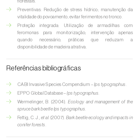
florestais.
Broca-do-milho (
Sesamia nonagrioides
)
Preventivas: Redução de stress hídrico; manutenção da
Broca-dos-ramos-do-pessegueiro (
Anarsia
vitalidade do povoamento; evitar ferimentos no tronco.
lineatella
)
Proteção integrada: Utilização de armadilhas com
feromonas para monitorização; intervenção apenas
Broca-listrada-do-caule-do-arroz (
Chilo
quando necessário; práticas que reduzam a
suppressalis
)
disponibilidade de madeira atrativa.
Broca-pequena-do-tomateiro
(
Neoleucinodes elegantalis
)
Referências bibliográficas
Broca-vermelha (
Cossus cossus
)
CABI Invasive Species Compendium –
Ips typographus
.
EPPO Global Database –
Ips typographus
.
Burgo-da-azinheira (
Tortrix viridana
)
Wermelinger, B. (2004).
Ecology and management of the
Cigarrinha-espumadora (
Philaenus
spruce bark beetle Ips typographus
.
spumarius
)
Fettig, C. J.,
et al.
(2007).
Bark beetle ecology and impacts in
conifer forests
.
Cigarrinhas (
Jacobiasca lybica, Scaphoideus
titanus e Empoasca spp.
)