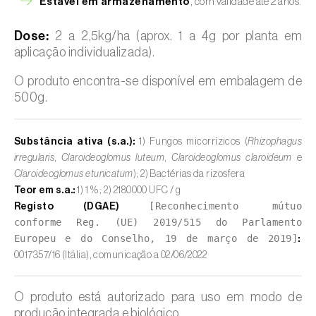
Estável em armazenamento
, com validade até 2 anos.
Dose:
2 a 2,5kg/ha (aprox. 1 a 4g por planta em
aplicação individualizada).
O produto encontra-se disponível em embalagem de
500g.
Substância ativa (s.a.):
1) Fungos micorrízicos (
Rhizophagus
irregularis
,
Claroideoglomus luteum
,
Claroideoglomus claroideum
e
Claroideoglomus etunicatum
)
; 2) Bactérias da rizosfera
Teor em s.a.:
1) 1 % ; 2) 2180000 UFC / g
[Reconhecimento mútuo
Registo (DGAE)
conforme Reg. (UE) 2019/515 do Parlamento
Europeu e do Conselho, 19 de março de 2019
]
:
0017357/16 (Itália), comunicação a 02/06/2022
O produto está autorizado para uso em modo de
produção integrada e biológico.