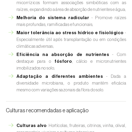
micorrízicos formam associações simbióticas com as
raízes, expandindo a área de absorção de nutrientes e água;
Melhoria do sistema radicular
- Promove raízes
mais profundas, ramificadas e funcionais;
Maior tolerância ao stress hídrico e fisiológico
-
Especialmente útil após transplantação ou em condições
climáticas adversas;
Eficiência na absorção de nutrientes
- Com
destaque para o
fósforo
, cálcio e micronutrientes
imobilizados no solo;
Adaptação a diferentes ambientes
- Dada a
diversidade microbiana, o produto mantém eficácia
mesmo com variações sazonais da flora do solo.
Culturas recomendadas e aplicação
Culturas alvo
: Hortícolas, fruteiras, citrinos, vinha, olival,