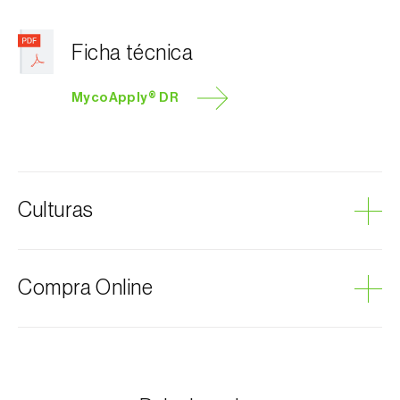
Ficha técnica
MycoApply® DR
Culturas
Abacate
Compra Online
Abeto
Abóbora
Acelga
Os produtos Biosani podem ser encomendados via
internet, através do carrinho de compras em cada
Agave
página.
Alcachofra