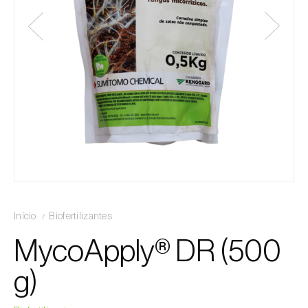
Início
Biofertilizantes
MycoApply® DR (500
g)