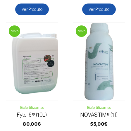
Buxo
Ver Produto
Ver Produto
Cacaueiro
Cafeeiro
Cajueiro
Novo
Novo
Cânhamo / Canábis
Carambola
Carpino-europeu
Carvalhos
Castanheiro
Cedro
Cenoura
Cerejeira
Citrinos
Biofertilizantes
Biofertilizantes
Coqueiro
Fyto-6® (10L)
NOVASTIM® (1 l)
Courgette
80,00€
55,00€
Couve