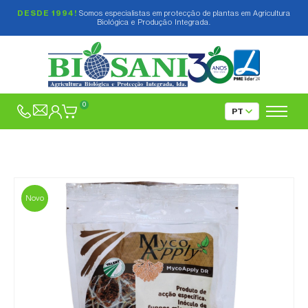
DESDE 1994!
Somos especialistas em protecção de plantas em Agricultura
Biológica e Produção Integrada.
0
Novo