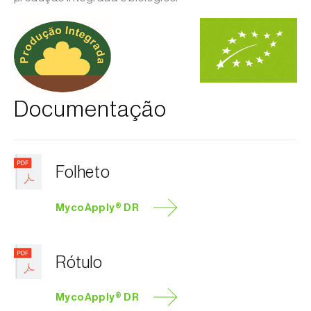
Documentação
Folheto
MycoApply® DR
Rótulo
MycoApply® DR