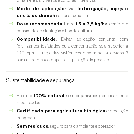
ornamentais, viveiros e culturas intensivas;
Modo de aplicação
: Via
fertirrigação, injeção
direta ou drench
na zona radicular;
Dose recomendada
: Entre
1,5 a 3,5 kg/ha
, conforme
densidade de plantação e tipo de cultura;
Compatibilidade
: Evitar aplicação conjunta com
fertilizantes fosfatados cuja concentração seja superior a
100 ppm. Fungicidas sistémicos devem ser aplicados 3
semanas antes ou depois da aplicação do produto.
Sustentabilidade e segurança
Produto
100% natural
, sem organismos geneticamente
modificados.
Certificado para agricultura biológica
e produção
integrada.
Sem resíduos
, seguro para o ambiente e operador.