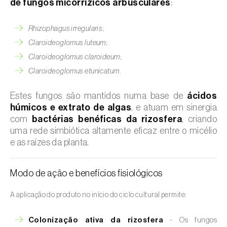
de fungos micorrízicos arbusculares
:
Rhizophagus irregularis
;
Claroideoglomus luteum
;
Claroideoglomus claroideum
;
Claroideoglomus etunicatum
.
Estes fungos são mantidos numa base de
ácidos
húmicos e extrato de algas
, e atuam em sinergia
com
bactérias benéficas da rizosfera
, criando
uma rede simbiótica altamente eficaz entre o micélio
e as raízes da planta.
Modo de ação e benefícios fisiológicos
A aplicação do produto no início do ciclo cultural permite:
Colonização ativa da rizosfera
- Os fungos