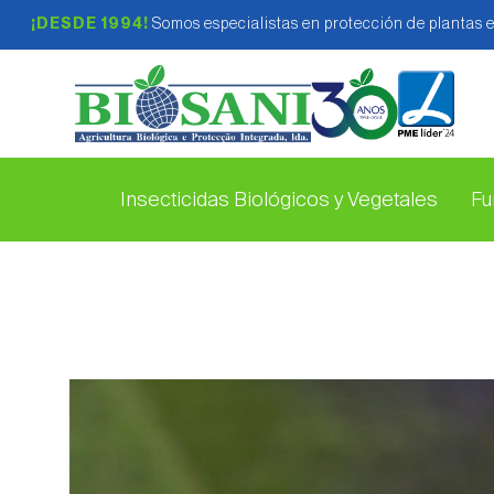
¡DESDE 1994!
Somos especialistas en protección de plantas 
Insecticidas Biológicos y Vegetales
Fu