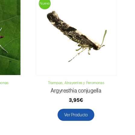
33 019
Nuevo
osani.com
contacto
monas
Trampas, Atrayentes y Feromonas
Argyresthia conjugella
3,95€
Ver Producto