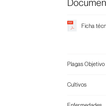
Documen
Ficha téc
Plagas Objetivo
Palomilla dors
Cultivos
Berro
Enfermedades