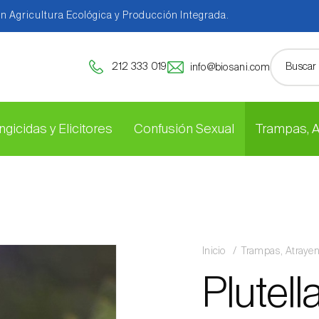
en Agricultura Ecológica y Producción Integrada.
212 333 019
info@biosani.com
ngicidas y Elicitores
Confusión Sexual
Trampas, 
Inicio
Trampas, Atraye
Plutell