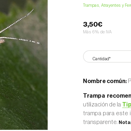
Trampas, Atrayentes y F
3,50€
Más 6% de IVA
Cantidad*
Nombre común:
P
Trampa recomen
utilización de la
Ti
trampa para este 
transparente.
Nota