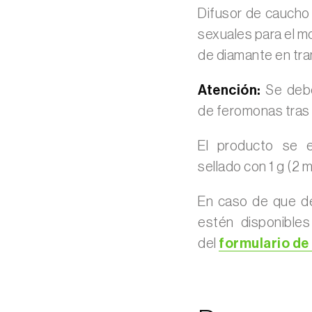
Difusor de caucho
sexuales para el mo
de diamante en tr
Atención:
Se deben
de feromonas tras 
El producto se e
sellado con 1 g (2
En caso de que d
estén disponible
del
formulario de