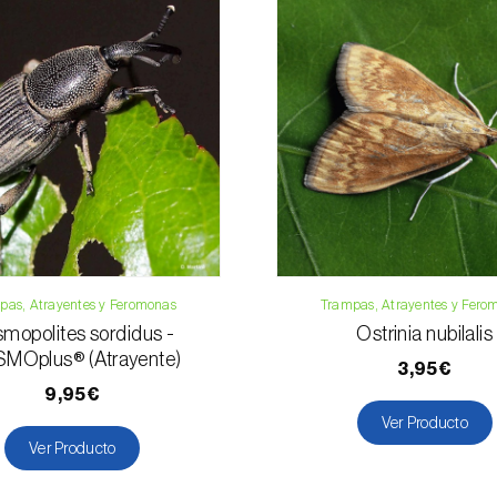
Teléfono:
212 3
Email:
info@bi
Formulario de 
pas, Atrayentes y Feromonas
Trampas, Atrayentes y Fero
mopolites sordidus -
Ostrinia nubilalis
MOplus® (Atrayente)
3,95€
9,95€
Ver Producto
Ver Producto