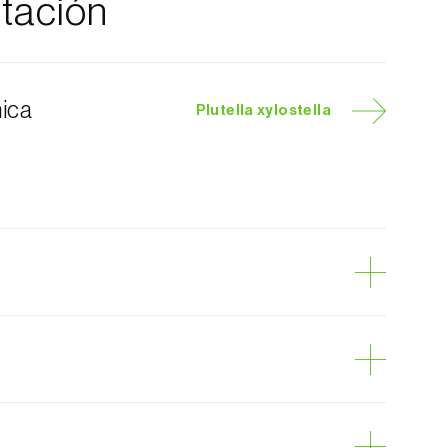
tación
nica
Plutella xylostella
o de diamante