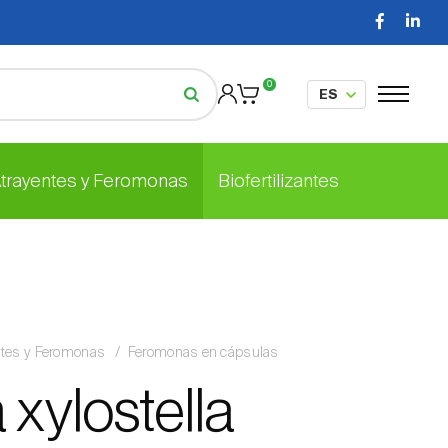
0
Atrayentes y Feromonas
Biofertilizantes
ntes y Feromonas
Feromonas en cápsulas
a xylostella