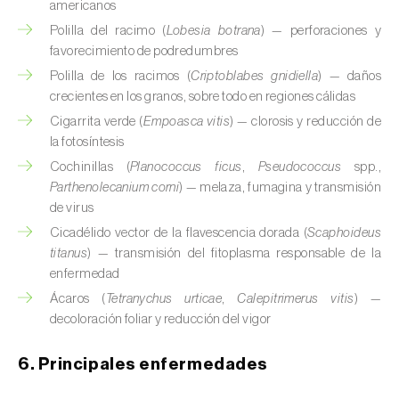
americanos
Calabacín (
Cucurbita pepo
)
Polilla del racimo (
Lobesia botrana
) — perforaciones y
favorecimiento de podredumbres
Calabaza (
Cucurbita spp.
)
Polilla de los racimos (
Criptoblabes gnidiella
) — daños
crecientes en los granos, sobre todo en regiones cálidas
Caña de azúcar (
Saccharum spp.
)
Cigarrita verde (
Empoasca vitis
) — clorosis y reducción de
la fotosíntesis
Cáñamo / Cannabis (
Cannabis sativa
)
Cochinillas (
Planococcus ficus
,
Pseudococcus
spp.,
Caqui (
Diospyros spp.
)
Parthenolecanium corni
) — melaza, fumagina y transmisión
de virus
Carambola (
Averrhoa carambola
)
Cicadélido vector de la flavescencia dorada (
Scaphoideus
titanus
) — transmisión del fitoplasma responsable de la
Carpe europeo (
Carpinus betulus
)
enfermedad
Ácaros (
Tetranychus urticae
,
Calepitrimerus vitis
) —
Castaño (
Castanea sativa
)
decoloración foliar y reducción del vigor
Cebada (
Hordeum vulgare
)
6. Principales enfermedades
Cebolla (
Allium cepa
)