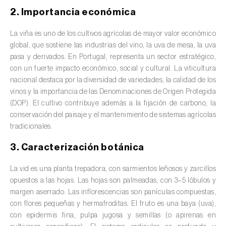
valas, canais, açudes, barragens e estações
2. Importancia económica
de tratamento de águas residuais
)
La viña es uno de los cultivos agrícolas de mayor valor económico
Anacardo (
Anacardium occidentale
)
global, que sostiene las industrias del vino, la uva de mesa, la uva
pasa y derivados. En Portugal, representa un sector estratégico,
Apio (
Apium graveolens
)
con un fuerte impacto económico, social y cultural. La viticultura
nacional destaca por la diversidad de variedades, la calidad de los
Arándano (
Vaccinium spp.
)
vinos y la importancia de las Denominaciones de Origen Protegida
(DOP). El cultivo contribuye además a la fijación de carbono, la
Áreas no cultivadas (
-
)
conservación del paisaje y el mantenimiento de sistemas agrícolas
tradicionales.
Aromáticas, condimentarias y medicinales
(
Coriandrum, Petroselinum, Mentha, Ocimum,
3. Caracterización botánica
Artemisia, Foeniculum, Laurus, Majorana,
Melissa, Pimpinella, Rosmarinus e outras
)
La vid es una planta trepadora, con sarmientos leñosos y zarcillos
opuestos a las hojas. Las hojas son palmeadas, con 3–5 lóbulos y
Arroz (
Oryza spp.
)
margen aserrado. Las inflorescencias son panículas compuestas,
con flores pequeñas y hermafroditas. El fruto es una baya (uva),
Avellano (
Corylus avellana L.
)
con epidermis fina, pulpa jugosa y semillas (o apirenas en