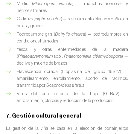
Mildiu (
Plasmopara viticola
) — manchas aceitosas y
Cedro (
Cedrus spp.
)
necrosis foliares
Oídio (
Erysiphe necator
) — revestimiento blanco y daños en
Centeno (
Secale cereale
)
hojas y granos
Cerezo (
Prunus avium L.
)
Podredumbre gris (
Botrytis cinerea
) — podredumbres en
condiciones húmedas
Chirimoya (
Annona spp.
)
Yesca y otras enfermedades de la madera
(
Phaeoacremonium
spp.,
Phaeomoniella chlamydospora
) —
Chirivía (
Pastinaca sativa
)
declive y muerte de brazos
Flavescencia dorada (fitoplasma del grupo 16SrV) —
Ciruelo (
Prunus domestica L.
)
amarilleamiento, enrollamiento, aborto de racimos;
Cítricos (
Citrus spp.
)
transmitida por
Scaphoideus titanus
Virus del enrollamiento de la hoja (GLRaV) —
Clavel (
Dianthus caryophyllus
)
enrollamiento, clorosis y reducción de la producción
Cocotero (
Cocos nucifera
)
7. Gestión cultural general
Col (
Brassica oleracea
)
La gestión de la viña se basa en la elección de portainjertos