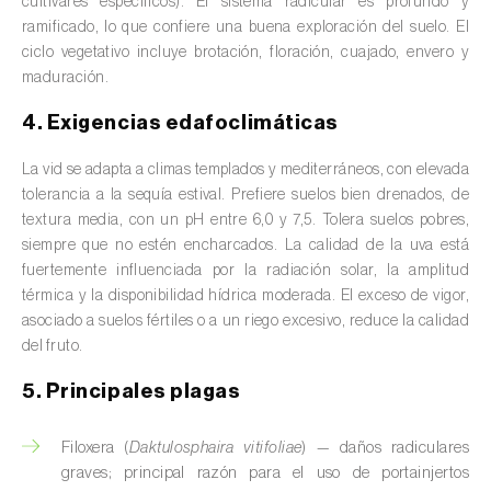
cultivares específicos). El sistema radicular es profundo y
Avena (
Avena sativa
)
ramificado, lo que confiere una buena exploración del suelo. El
ciclo vegetativo incluye brotación, floración, cuajado, envero y
Batata dulce (
Ipomoea batatas
)
maduración.
Begonia (
Hillebrandia sandwicensis e
4. Exigencias edafoclimáticas
Begonia spp.
)
La vid se adapta a climas templados y mediterráneos, con elevada
Berenjena (
Solanum melongena
)
tolerancia a la sequía estival. Prefiere suelos bien drenados, de
textura media, con un pH entre 6,0 y 7,5. Tolera suelos pobres,
Berenjena africana (
Solanum aethiopicum
)
siempre que no estén encharcados. La calidad de la uva está
fuertemente influenciada por la radiación solar, la amplitud
Berro (
Nasturtium officinale
)
térmica y la disponibilidad hídrica moderada. El exceso de vigor,
asociado a suelos fértiles o a un riego excesivo, reduce la calidad
Boj (
Buxus sempervirens L.
)
del fruto.
Cacahuete (
Arachis hypogaea
)
5. Principales plagas
Cacaotero (
Theobroma cacao
)
Filoxera (
Daktulosphaira vitifoliae
) — daños radiculares
graves; principal razón para el uso de portainjertos
Cafeto (
Coffea spp.
)