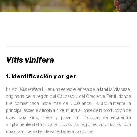
scolymus
)
Alcaravea (
Carum carvi
)
Alcornoque (
Quercus suber
)
Alerce (
Larix spp.
)
Alfalfa (
Medicago sativa
)
Vitis vinifera
Algarrobo (
Ceratonia siliqua
)
1. Identificación y origen
Algodonero (
Gossypium spp.
)
La vid (
Vitis vinifera
L.) es una especie leñosa de la familia Vitaceae,
Aliso (
Alnus glutinosa
)
originaria de la región del Cáucaso y del Creciente Fértil, donde
fue domesticada hace más de 7000 años. Es actualmente la
Almendro (
Prunus dulcis
)
principal especie vitícola a nivel mundial, base de la producción de
uvas para vino, mesa y pasa. En Portugal, se encuentra
Altramuz (
Lupinus spp.
)
ampliamente distribuida en todas las regiones vitivinícolas, con
una gran diversidad de variedades autóctonas.
Ambientes acuáticos (
Pântanos, lagoas,