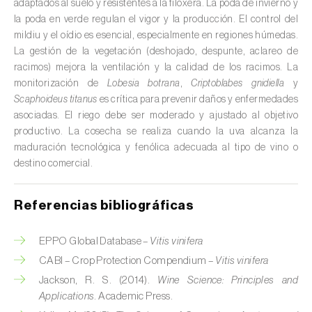
adaptados al suelo y resistentes a la filoxera. La poda de invierno y
Colza (
Brassica napus
)
la poda en verde regulan el vigor y la producción. El control del
mildiu y el oídio es esencial, especialmente en regiones húmedas.
Crisantemo (
Chrysanthemum spp.
)
La gestión de la vegetación (deshojado, despunte, aclareo de
racimos) mejora la ventilación y la calidad de los racimos. La
Drácena (
Dracaena spp.
)
monitorización de
Lobesia botrana
,
Criptoblabes gnidiella
y
Scaphoideus titanus
es crítica para prevenir daños y enfermedades
Encina (
Quercus ilex e Quercus rotundifolia
)
asociadas. El riego debe ser moderado y ajustado al objetivo
Endivia (
Cichorium intybus
)
productivo. La cosecha se realiza cuando la uva alcanza la
maduración tecnológica y fenólica adecuada al tipo de vino o
Espárrago (
Asparagus officinalis
)
destino comercial.
Espinaca (
Spinacia oleracea
)
Referencias bibliográficas
Feijoa (
Feijoa sellowiana
)
EPPO Global Database –
Vitis vinifera
Frambuesa (
Rubus idaeus
)
CABI – Crop Protection Compendium –
Vitis vinifera
Jackson, R. S. (2014).
Wine Science: Principles and
Frambuesa negra (
Rubus occidentalis
)
Applications
. Academic Press.