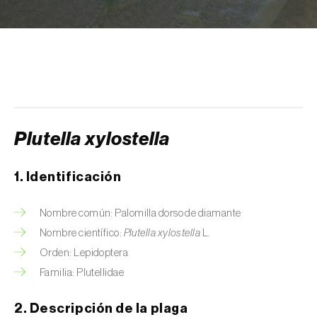
Arañuelo del ciruelo (
Yponomeuta
(=Hyponomeuta) padella
)
Avispilla de las agallas del castaño
(
Dryocosmus kuriphilus
)
Barrenador de la alcachofa (
Gortyna
xanthenes
)
Plutella xylostella
Barrenador del arroz (
Chilo suppressalis
)
1. Identificación
Barrenador del maíz (
Ostrinia nubilalis
)
Nombre común: Palomilla dorso de diamante
Barrenador del melocotón (
Carposina
Nombre científico:
Plutella xylostella
L.
sasakii (=niponensis)
)
Orden: Lepidoptera
Barrenador del tallo de la caña de azúcar
Familia: Plutellidae
(
Diatraea saccharalis
)
2. Descripción de la plaga