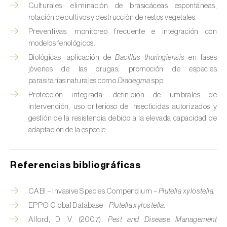
Culturales: eliminación de brasicáceas espontáneas,
Chinche verde (
Nezara viridula
)
rotación de cultivos y destrucción de restos vegetales.
Preventivas: monitoreo frecuente e integración con
Cicadas (
Jacobiasca lybica, Scaphoideus
modelos fenológicos.
titanus e Empoasca spp.
)
Biológicas: aplicación de
Bacillus thuringiensis
en fases
jóvenes de las orugas; promoción de especies
Cigarra espumosa (
Philaenus spumarius
)
parasitarias naturales como
Diadegma
spp.
Cochinilla de Comstock (
Pseudococcus
Protección integrada: definición de umbrales de
comstocki
)
intervención, uso criterioso de insecticidas autorizados y
gestión de la resistencia debido a la elevada capacidad de
Cochinilla de los cítricos (
Planococcus citri
)
adaptación de la especie.
Cochinilla de San José (
Quadraspidiotus (=
Diaspidiotus) perniciosus
)
Referencias bibliográficas
Cochinilla obscura (
Pseudococcus viburni
)
CABI – Invasive Species Compendium –
Plutella xylostella.
EPPO Global Database –
Plutella xylostella.
Cochinilla roja de los cítricos (
Aonidiella
aurantii
)
Alford, D. V. (2007).
Pest and Disease Management