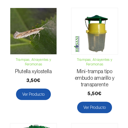
Esbelto latón bruñido (
Thysanoplusia
orichalcea
)
Escama harinosa (
Pseudococcus
longispinus
)
Escarabajo de la patata (
Leptinotarsa
decemlineata
)
Trampas, Atrayentes y
Trampas, Atrayentes y
Feromonas
Feromonas
Escarabajo de las ramas del nogal
Plutella xylostella
Mini-trampa tipo
(
Pityophthorus juglandis
)
embudo amarillo y
3,50€
Escarabajo del frambueso (
Byturus spp.
)
transparente
5,50€
Ver Producto
Escarabajo descortezador grande del
alerce (
Ips cembrae
)
Ver Producto
Escarabajo japonés (
Popillia japonica
)