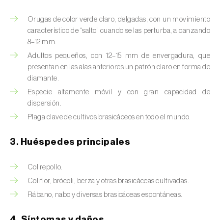
Barrenador del tallo del maíz (
Busseola
fusca
)
Orugas de color verde claro, delgadas, con un movimiento
característico de “salto” cuando se las perturba, alcanzando
Barrenador del té (
Euwallacea fornicatus, E.
8–12 mm.
fornicatior, E. perbrevis e E. kuroshio
)
Adultos pequeños, con 12–15 mm de envergadura, que
presentan en las alas anteriores un patrón claro en forma de
Barrenador del tomate (
Neoleucinodes
diamante.
elegantalis
)
Especie altamente móvil y con gran capacidad de
Barrenillo del almendro (
Scolytus amygdali
)
dispersión.
Plaga clave de cultivos brasicáceos en todo el mundo.
Barrenillo del olmo (
Scolytus multistriatus
)
3. Huéspedes principales
Barrenillo grabador (
Ips acuminatus
)
Barrenillo tipografo del abeto rojo (
Ips
Col repollo.
typographus
)
Coliflor, brócoli, berza y otras brasicáceas cultivadas.
Rábano, nabo y diversas brasicáceas espontáneas.
Bicho camello (
Chrysodeixis chalcites
)
4. Síntomas y daños