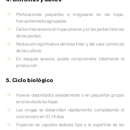
Brugo de la encina (
Tortrix viridana
)
Cacoecia de los frutales (
Archips rosana
)
Perforaciones pequeñas e irregulares en las hojas,
frecuentemente agrupadas.
Cantárida (
Lytta vesicatoria
)
Daños más severos en hojas jóvenes y en las partes internas
de las plantas.
Capua de los frutos (
Adoxophyes orana
)
Reducción significativa del área foliar y del valor comercial
de los cultivos.
Cecidomía destructora (
Mayetiola
destructor
)
En ataques severos, puede comprometer totalmente la
producción.
Ceutorrinco de la col (
Ceutorhynchus
quadridens
)
5. Ciclo biológico
Ceutorrinco de los nabos (
Ceutorhynchus
Huevos depositados aisladamente o en pequeños grupos
napi
)
en el envés de las hojas.
Las orugas se desarrollan rápidamente, completando el
Chinche de la morera (
Pseudaulacaspis
ciclo larvario en 10–14 días.
pentagona
)
Pupación en capullos sedosos fijos a la superficie de las