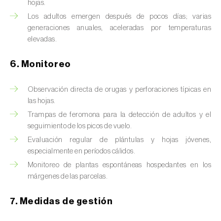
Chinche de las piñas (
Leptoglossus
hojas.
occidentalis
)
Los adultos emergen después de pocos días; varias
generaciones anuales, aceleradas por temperaturas
Chinche de los eucalyptus (
Thaumastocoris
elevadas.
peregrinus
)
6. Monitoreo
Chinche del sur (
Blissus insularis
)
Chinche del tomate (
Nesidiocoris tenuis
)
Observación directa de orugas y perforaciones típicas en
las hojas.
Chinche europea de las semillas
Trampas de feromona para la detección de adultos y el
(
Metopoplax ditomoides
)
seguimiento de los picos de vuelo.
Evaluación regular de plántulas y hojas jóvenes,
Chinche harinosa de la vid (
Planococcus
especialmente en períodos cálidos.
ficus
)
Monitoreo de plantas espontáneas hospedantes en los
márgenes de las parcelas.
Chinche marrón marmolada (
Halyomorpha
halys
)
7. Medidas de gestión
Chinche roja (
Pyrrhocoris apterus
)