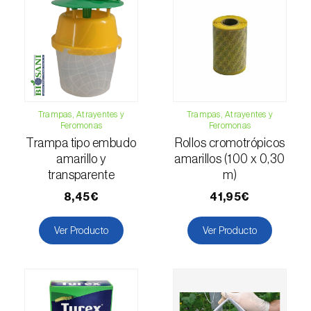
Escarabajo oriental (
Exomala (=Anomala)
orientalis
)
Escarabajo rosado esmeralda (
Cneorhinus
serranoi
)
Escarabajo tortuga del eucalipto
(
Trachymela sloanei
)
Trampas, Atrayentes y
Trampas, Atrayentes y
Feromonas
Feromonas
Trampa tipo embudo
Rollos cromotrópicos
Escarabajos capricornio (
Cerambyx cerdo e
amarillo y
amarillos (100 x 0,30
C. welensii
)
transparente
m)
Escarabajos metálicos barrenadores de la
8,45€
41,95€
madera (
Agrilus spp.
)
Ver Producto
Ver Producto
Escolítidos
Esfinge de la correhuela (
Agrius convolvuli
)
Falena invernal (
Operophtera brumata
)