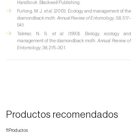
Handbook
. Blackwell Publishing.
Cochinillas
Furlong, M. J.
et al.
(2013). Ecology and management of the
diamondback moth.
Annual Review of Entomology
, 58, 517–
Cogollero del maíz (
Spodoptera frugiperda
)
541.
Talekar, N. S.
et al.
(1993). Biology, ecology and
Cogollero del tomate (
Keiferia lycopersicella
)
management of the diamondback moth.
Annual Review of
Entomology
, 38, 275–301.
Coleópteros de grandes dimensiones
Coleópteros de pequeñas dimensiones
Criocero del espárrago (
Crioceris asparagi e
C. duodecimpunctata
)
Cuerado (
Agrotis saucia
)
Culebrilla del corcho (
Coroebus undatus
)
Productos recomendados
Drosófila de alas manchadas (
Drosophila
11Productos
suzukii
)