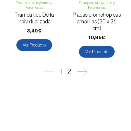
Hoplocampa del ciruelo (
Hoplocampa minuta
Trampas, Atrayentes y
Trampas, Atrayentes y
Feromonas
Feromonas
e H. flava
)
Trampa tipo Delta
Placas cromotrópicas
Hoplocampa del manzano (
Hoplocampa
individualizada
amarillas (20 x 25
testudinea
)
cm)
3,40€
10,95€
Hoplocampa del peral (
Hoplocampa brevis
)
Ver Producto
Ver Producto
Hoplocampas (
Hoplocampa spp.
)
Langosta / saltamontes (
Locusta
1
2
migratoria
)
Larva minadora (
Liriomyza spp.
)
Lasiocampa del pino (
Dendrolimus pini
)
Longicornio de cuello rojo (
Aromia bungii
)
Longicornio de los cítricos (
Anoplophora