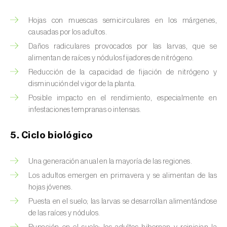
Brugo de la encina (
Tortrix viridana
)
Hojas con muescas semicirculares en los márgenes,
Cacoecia de los frutales (
Archips rosana
)
causadas por los adultos.
Cantárida (
Lytta vesicatoria
)
Daños radiculares provocados por las larvas, que se
alimentan de raíces y nódulos fijadores de nitrógeno.
Capua de los frutos (
Adoxophyes orana
)
Reducción de la capacidad de fijación de nitrógeno y
disminución del vigor de la planta.
Cecidomía destructora (
Mayetiola
Posible impacto en el rendimiento, especialmente en
destructor
)
infestaciones tempranas o intensas.
Ceutorrinco de la col (
Ceutorhynchus
5. Ciclo biológico
quadridens
)
Ceutorrinco de los nabos (
Ceutorhynchus
Una generación anual en la mayoría de las regiones.
napi
)
Los adultos emergen en primavera y se alimentan de las
hojas jóvenes.
Chinche de la morera (
Pseudaulacaspis
Puesta en el suelo; las larvas se desarrollan alimentándose
pentagona
)
de las raíces y nódulos.