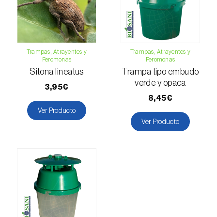
Esbelto latón bruñido (
Thysanoplusia
orichalcea
)
Escama harinosa (
Pseudococcus
Trampas, Atrayentes y
Trampas, Atrayentes y
longispinus
)
Feromonas
Feromonas
Sitona lineatus
Trampa tipo embudo
Escarabajo de la patata (
Leptinotarsa
verde y opaca
3,95€
decemlineata
)
8,45€
Escarabajo de las ramas del nogal
Ver Producto
Ver Producto
(
Pityophthorus juglandis
)
Escarabajo del frambueso (
Byturus spp.
)
Escarabajo descortezador grande del
alerce (
Ips cembrae
)
Escarabajo japonés (
Popillia japonica
)