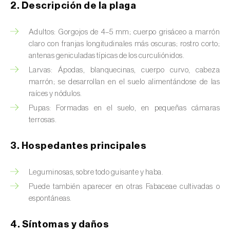
Barrenador del tallo del maíz (
Busseola
2. Descripción de la plaga
fusca
)
Adultos: Gorgojos de 4–5 mm; cuerpo grisáceo a marrón
Barrenador del té (
Euwallacea fornicatus, E.
claro con franjas longitudinales más oscuras; rostro corto;
fornicatior, E. perbrevis e E. kuroshio
)
antenas geniculadas típicas de los curculiónidos.
Larvas: Ápodas, blanquecinas, cuerpo curvo, cabeza
Barrenador del tomate (
Neoleucinodes
marrón; se desarrollan en el suelo alimentándose de las
elegantalis
)
raíces y nódulos.
Barrenillo del almendro (
Scolytus amygdali
)
Pupas: Formadas en el suelo, en pequeñas cámaras
terrosas.
Barrenillo del olmo (
Scolytus multistriatus
)
3. Hospedantes principales
Barrenillo grabador (
Ips acuminatus
)
Leguminosas, sobre todo guisante y haba.
Barrenillo tipografo del abeto rojo (
Ips
typographus
)
Puede también aparecer en otras Fabaceae cultivadas o
espontáneas.
Bicho camello (
Chrysodeixis chalcites
)
4. Síntomas y daños