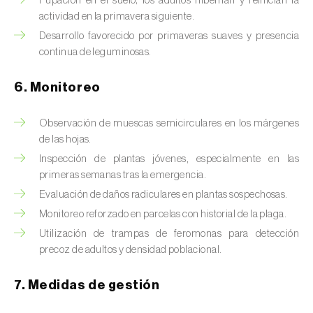
Pupación en el suelo; los adultos hibernan y reinician la
Chinche de las piñas (
Leptoglossus
actividad en la primavera siguiente.
occidentalis
)
Desarrollo favorecido por primaveras suaves y presencia
Chinche de los eucalyptus (
Thaumastocoris
continua de leguminosas.
peregrinus
)
6. Monitoreo
Chinche del sur (
Blissus insularis
)
Observación de muescas semicirculares en los márgenes
Chinche del tomate (
Nesidiocoris tenuis
)
de las hojas.
Chinche europea de las semillas
Inspección de plantas jóvenes, especialmente en las
(
Metopoplax ditomoides
)
primeras semanas tras la emergencia.
Evaluación de daños radiculares en plantas sospechosas.
Chinche harinosa de la vid (
Planococcus
Monitoreo reforzado en parcelas con historial de la plaga.
ficus
)
Utilización de trampas de feromonas para detección
precoz de adultos y densidad poblacional.
Chinche marrón marmolada (
Halyomorpha
halys
)
7. Medidas de gestión
Chinche roja (
Pyrrhocoris apterus
)