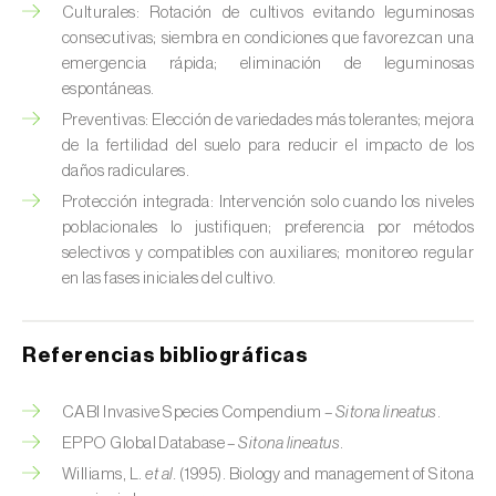
Culturales: Rotación de cultivos evitando leguminosas
Chinche verde (
Nezara viridula
)
consecutivas; siembra en condiciones que favorezcan una
emergencia rápida; eliminación de leguminosas
Cicadas (
Jacobiasca lybica, Scaphoideus
espontáneas.
titanus e Empoasca spp.
)
Preventivas: Elección de variedades más tolerantes; mejora
de la fertilidad del suelo para reducir el impacto de los
Cigarra espumosa (
Philaenus spumarius
)
daños radiculares.
Cochinilla de Comstock (
Pseudococcus
Protección integrada: Intervención solo cuando los niveles
comstocki
)
poblacionales lo justifiquen; preferencia por métodos
selectivos y compatibles con auxiliares; monitoreo regular
Cochinilla de los cítricos (
Planococcus citri
)
en las fases iniciales del cultivo.
Cochinilla de San José (
Quadraspidiotus (=
Diaspidiotus) perniciosus
)
Referencias bibliográficas
Cochinilla obscura (
Pseudococcus viburni
)
CABI Invasive Species Compendium –
Sitona lineatus
.
EPPO Global Database –
Sitona lineatus
.
Cochinilla roja de los cítricos (
Aonidiella
Williams, L.
et al.
(1995). Biology and management of Sitona
aurantii
)