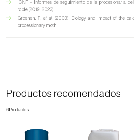
ICNF – Informes de seguimiento de la procesionaria del
Cochinillas
roble (2019–2023).
Groenen, F.
et al.
(2003). Biology and impact of the oak
Cogollero del maíz (
Spodoptera frugiperda
)
processionary moth.
Cogollero del tomate (
Keiferia lycopersicella
)
Coleópteros de grandes dimensiones
Coleópteros de pequeñas dimensiones
Criocero del espárrago (
Crioceris asparagi e
C. duodecimpunctata
)
Productos recomendados
Cuerado (
Agrotis saucia
)
6Productos
Culebrilla del corcho (
Coroebus undatus
)
Drosófila de alas manchadas (
Drosophila
suzukii
)