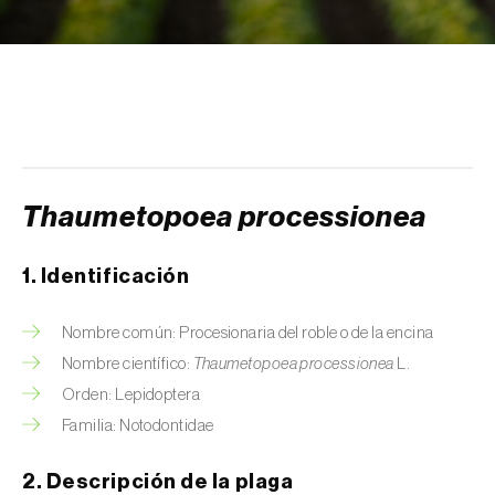
Arañuelo del ciruelo (
Yponomeuta
(=Hyponomeuta) padella
)
Avispilla de las agallas del castaño
(
Dryocosmus kuriphilus
)
Barrenador de la alcachofa (
Gortyna
xanthenes
)
Thaumetopoea processionea
Barrenador del arroz (
Chilo suppressalis
)
1. Identificación
Barrenador del maíz (
Ostrinia nubilalis
)
Nombre común: Procesionaria del roble o de la encina
Barrenador del melocotón (
Carposina
Nombre científico:
Thaumetopoea processionea
L.
sasakii (=niponensis)
)
Orden: Lepidoptera
Barrenador del tallo de la caña de azúcar
Familia: Notodontidae
(
Diatraea saccharalis
)
2. Descripción de la plaga