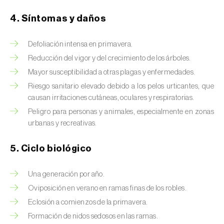
Brugo de la encina (
Tortrix viridana
)
4. Síntomas y daños
Cacoecia de los frutales (
Archips rosana
)
Defoliación intensa en primavera.
Cantárida (
Lytta vesicatoria
)
Reducción del vigor y del crecimiento de los árboles.
Capua de los frutos (
Adoxophyes orana
)
Mayor susceptibilidad a otras plagas y enfermedades.
Riesgo sanitario elevado debido a los pelos urticantes, que
Cecidomía destructora (
Mayetiola
causan irritaciones cutáneas, oculares y respiratorias.
destructor
)
Peligro para personas y animales, especialmente en zonas
Ceutorrinco de la col (
Ceutorhynchus
urbanas y recreativas.
quadridens
)
5. Ciclo biológico
Ceutorrinco de los nabos (
Ceutorhynchus
napi
)
Una generación por año.
Oviposición en verano en ramas finas de los robles.
Chinche de la morera (
Pseudaulacaspis
Eclosión a comienzos de la primavera.
pentagona
)
Formación de nidos sedosos en las ramas.