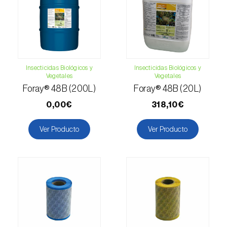
Esbelto latón bruñido (
Thysanoplusia
orichalcea
)
Escama harinosa (
Pseudococcus
longispinus
)
Insecticidas Biológicos y
Insecticidas Biológicos y
Vegetales
Vegetales
Escarabajo de la patata (
Leptinotarsa
Foray® 48B (200L)
Foray® 48B (20L)
decemlineata
)
0,00€
318,10€
Escarabajo de las ramas del nogal
(
Pityophthorus juglandis
)
Ver Producto
Ver Producto
Escarabajo del frambueso (
Byturus spp.
)
Escarabajo descortezador grande del
alerce (
Ips cembrae
)
Escarabajo japonés (
Popillia japonica
)