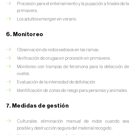
Chinche de las piñas (
Leptoglossus
Procesión para el enterramiento y la pupación a finales de la
occidentalis
)
primavera.
Los adultos emergen en verano.
Chinche de los eucalyptus (
Thaumastocoris
peregrinus
)
6. Monitoreo
Chinche del sur (
Blissus insularis
)
Observación de nidos sedosos en las ramas.
Chinche del tomate (
Nesidiocoris tenuis
)
Verificación de orugas en procesión en primavera.
Monitoreo con trampas de feromona para la detección de
Chinche europea de las semillas
vuelos.
(
Metopoplax ditomoides
)
Evaluación de la intensidad de defoliación.
Chinche harinosa de la vid (
Planococcus
Identificación de zonas de riesgo para personas y animales.
ficus
)
7. Medidas de gestión
Chinche marrón marmolada (
Halyomorpha
halys
)
Culturales: eliminación manual de nidos cuando sea
posible y destrucción segura del material recogido.
Chinche roja (
Pyrrhocoris apterus
)