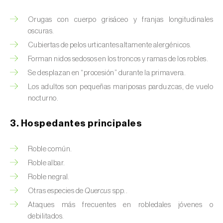
Barrenador del tallo del maíz (
Busseola
fusca
)
Orugas con cuerpo grisáceo y franjas longitudinales
oscuras.
Barrenador del té (
Euwallacea fornicatus, E.
Cubiertas de pelos urticantes altamente alergénicos.
fornicatior, E. perbrevis e E. kuroshio
)
Forman nidos sedosos en los troncos y ramas de los robles.
Barrenador del tomate (
Neoleucinodes
Se desplazan en “procesión” durante la primavera.
elegantalis
)
Los adultos son pequeñas mariposas parduzcas, de vuelo
nocturno.
Barrenillo del almendro (
Scolytus amygdali
)
3. Hospedantes principales
Barrenillo del olmo (
Scolytus multistriatus
)
Barrenillo grabador (
Ips acuminatus
)
Roble común.
Roble albar.
Barrenillo tipografo del abeto rojo (
Ips
Roble negral.
typographus
)
Otras especies de
Quercus
spp..
Bicho camello (
Chrysodeixis chalcites
)
Ataques más frecuentes en robledales jóvenes o
debilitados.