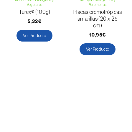
Vegetales
Feromonas
Falso gusano de la fruta (
Thaumatotibia
Turex® (100g)
Placas cromotrópicas
leucotreta
)
amarillas (20 x 25
5,32€
cm)
Foracanta o taladro del eucalipto
(
Phoracantha semipunctata e P. recurva
)
10,95€
Ver Producto
Gardama de la remolacha (
Spodoptera
Ver Producto
exigua
)
Glifodes del olivo (
Palpita (=Margaronia)
unionalis
)
Gorgojo de la vid (
Otiorhynchus sulcatus
)
Gorgojo del café / cacao (
Araecerus
fasciculatus
)
Gorgojo del eucalipto (
Gonipterus platensis
)