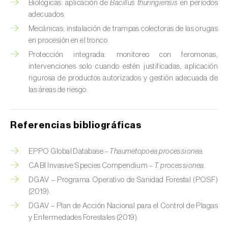
Biológicas: aplicación de
Bacillus thuringiensis
en períodos
Chinche verde (
Nezara viridula
)
adecuados.
Mecánicas: instalación de trampas colectoras de las orugas
Cicadas (
Jacobiasca lybica, Scaphoideus
en procesión en el tronco.
titanus e Empoasca spp.
)
Protección integrada: monitoreo con feromonas,
intervenciones solo cuando estén justificadas, aplicación
Cigarra espumosa (
Philaenus spumarius
)
rigurosa de productos autorizados y gestión adecuada de
las áreas de riesgo.
Cochinilla de Comstock (
Pseudococcus
comstocki
)
Referencias bibliográficas
Cochinilla de los cítricos (
Planococcus citri
)
Cochinilla de San José (
Quadraspidiotus (=
EPPO Global Database –
Thaumetopoea processionea.
Diaspidiotus) perniciosus
)
CABI Invasive Species Compendium –
T. processionea.
DGAV – Programa Operativo de Sanidad Forestal (POSF)
Cochinilla obscura (
Pseudococcus viburni
)
(2019).
DGAV – Plan de Acción Nacional para el Control de Plagas
Cochinilla roja de los cítricos (
Aonidiella
y Enfermedades Forestales (2019).
aurantii
)