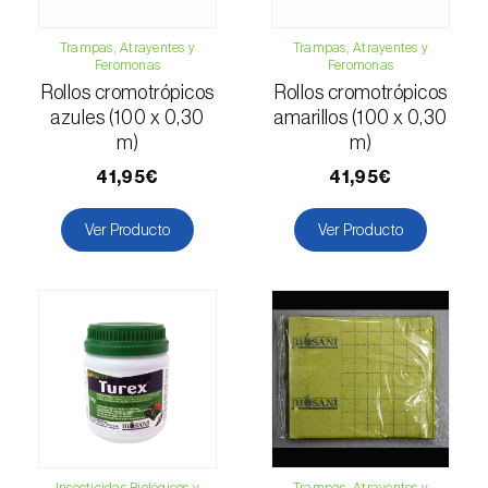
Escarabajo oriental (
Exomala (=Anomala)
orientalis
)
Trampas, Atrayentes y
Trampas, Atrayentes y
Feromonas
Feromonas
Escarabajo rosado esmeralda (
Cneorhinus
Rollos cromotrópicos
Rollos cromotrópicos
serranoi
)
azules (100 x 0,30
amarillos (100 x 0,30
m)
m)
Escarabajo tortuga del eucalipto
(
Trachymela sloanei
)
41,95€
41,95€
Escarabajos capricornio (
Cerambyx cerdo e
Ver Producto
Ver Producto
C. welensii
)
Escarabajos metálicos barrenadores de la
madera (
Agrilus spp.
)
Escolítidos
Esfinge de la correhuela (
Agrius convolvuli
)
Falena invernal (
Operophtera brumata
)
Insecticidas Biológicos y
Trampas, Atrayentes y