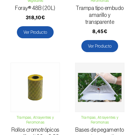
Vegetales
Feromonas
Escarabajo oriental (
Exomala (=Anomala)
Foray® 48B (20L)
Trampa tipo embudo
orientalis
)
amarillo y
318,10€
Escarabajo rosado esmeralda (
Cneorhinus
transparente
serranoi
)
8,45€
Ver Producto
Escarabajo tortuga del eucalipto
Ver Producto
(
Trachymela sloanei
)
Escarabajos capricornio (
Cerambyx cerdo e
C. welensii
)
Escarabajos metálicos barrenadores de la
madera (
Agrilus spp.
)
Escolítidos
Esfinge de la correhuela (
Agrius convolvuli
)
Trampas, Atrayentes y
Trampas, Atrayentes y
Feromonas
Feromonas
Rollos cromotrópicos
Bases de pegamento
Falena invernal (
Operophtera brumata
)