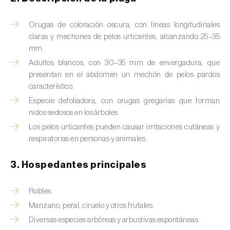
Barrenador del tallo del maíz (
Busseola
fusca
)
Orugas de coloración oscura, con líneas longitudinales
Barrenador del té (
Euwallacea fornicatus, E.
claras y mechones de pelos urticantes, alcanzando 25–35
fornicatior, E. perbrevis e E. kuroshio
)
mm.
Adultos blancos, con 30–35 mm de envergadura, que
Barrenador del tomate (
Neoleucinodes
presentan en el abdomen un mechón de pelos pardos
elegantalis
)
característico.
Especie defoliadora, con orugas gregarias que forman
Barrenillo del almendro (
Scolytus amygdali
)
nidos sedosos en los árboles.
Los pelos urticantes pueden causar irritaciones cutáneas y
Barrenillo del olmo (
Scolytus multistriatus
)
respiratorias en personas y animales.
Barrenillo grabador (
Ips acuminatus
)
3. Hospedantes principales
Barrenillo tipografo del abeto rojo (
Ips
typographus
)
Robles.
Manzano, peral, ciruelo y otros frutales.
Bicho camello (
Chrysodeixis chalcites
)
Diversas especies arbóreas y arbustivas espontáneas.