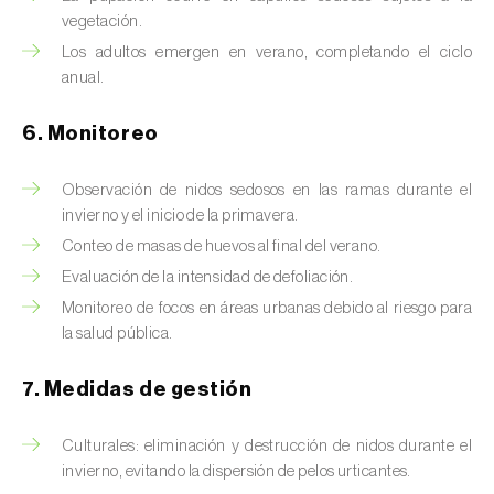
Chinche de las piñas (
Leptoglossus
vegetación.
occidentalis
)
Los adultos emergen en verano, completando el ciclo
Chinche de los eucalyptus (
Thaumastocoris
anual.
peregrinus
)
6. Monitoreo
Chinche del sur (
Blissus insularis
)
Observación de nidos sedosos en las ramas durante el
Chinche del tomate (
Nesidiocoris tenuis
)
invierno y el inicio de la primavera.
Conteo de masas de huevos al final del verano.
Chinche europea de las semillas
(
Metopoplax ditomoides
)
Evaluación de la intensidad de defoliación.
Monitoreo de focos en áreas urbanas debido al riesgo para
Chinche harinosa de la vid (
Planococcus
la salud pública.
ficus
)
7. Medidas de gestión
Chinche marrón marmolada (
Halyomorpha
halys
)
Culturales: eliminación y destrucción de nidos durante el
invierno, evitando la dispersión de pelos urticantes.
Chinche roja (
Pyrrhocoris apterus
)