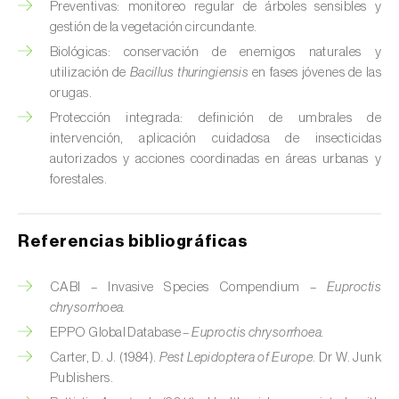
Preventivas: monitoreo regular de árboles sensibles y
Chinche verde (
Nezara viridula
)
gestión de la vegetación circundante.
Biológicas: conservación de enemigos naturales y
Cicadas (
Jacobiasca lybica, Scaphoideus
utilización de
Bacillus thuringiensis
en fases jóvenes de las
titanus e Empoasca spp.
)
orugas.
Protección integrada: definición de umbrales de
Cigarra espumosa (
Philaenus spumarius
)
intervención, aplicación cuidadosa de insecticidas
autorizados y acciones coordinadas en áreas urbanas y
Cochinilla de Comstock (
Pseudococcus
forestales.
comstocki
)
Cochinilla de los cítricos (
Planococcus citri
)
Referencias bibliográficas
Cochinilla de San José (
Quadraspidiotus (=
Diaspidiotus) perniciosus
)
CABI – Invasive Species Compendium –
Euproctis
chrysorrhoea.
Cochinilla obscura (
Pseudococcus viburni
)
EPPO Global Database –
Euproctis chrysorrhoea.
Carter, D. J. (1984).
Pest Lepidoptera of Europe
. Dr W. Junk
Cochinilla roja de los cítricos (
Aonidiella
Publishers.
aurantii
)