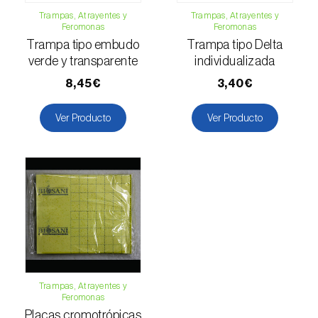
Gorgojo verde (
Polydrusus chrysomela
)
Trampas, Atrayentes y
Trampas, Atrayentes y
Feromonas
Feromonas
Gran barrenillo del pino (
Ips sexdentatus
)
Trampa tipo embudo
Trampa tipo Delta
verde y transparente
individualizada
Gusano barrenador del tallo del arroz
8,45€
3,40€
(
Archips argyrospila
)
Gusano cortador (
Agrotis segetum
)
Ver Producto
Ver Producto
Gusano de la fruta (
Cydia pomonella
)
Gusano de los penachos (
Orgyia antiqua
)
Gusano minador del tomate (
Tuta absoluta
)
Gusano negro (
Spodoptera eridania
)
Gusano oriental de la hoja (
Spodoptera
Trampas, Atrayentes y
litura
)
Feromonas
Placas cromotrópicas