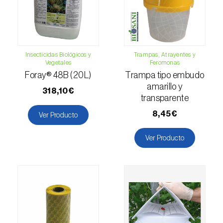
Escarabajo oriental (
Exomala (=Anomala)
orientalis
)
Escarabajo rosado esmeralda (
Cneorhinus
serranoi
)
Insecticidas Biológicos y
Trampas, Atrayentes y
Vegetales
Feromonas
Escarabajo tortuga del eucalipto
Foray® 48B (20L)
Trampa tipo embudo
(
Trachymela sloanei
)
amarillo y
318,10€
transparente
Escarabajos capricornio (
Cerambyx cerdo e
8,45€
Ver Producto
C. welensii
)
Escarabajos metálicos barrenadores de la
Ver Producto
madera (
Agrilus spp.
)
Escolítidos
Esfinge de la correhuela (
Agrius convolvuli
)
Falena invernal (
Operophtera brumata
)