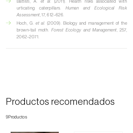
Battisti, A.
et al.
(2011). Health risks associated with
Cochinillas
urticating caterpillars.
Human and Ecological Risk
Assessment
, 17, 612–626.
Cogollero del maíz (
Spodoptera frugiperda
)
Hoch, G.
et al.
(2009). Biology and management of the
brown‑tail moth.
Forest Ecology and Management
, 257,
Cogollero del tomate (
Keiferia lycopersicella
)
2062–2071.
Coleópteros de grandes dimensiones
Coleópteros de pequeñas dimensiones
Criocero del espárrago (
Crioceris asparagi e
C. duodecimpunctata
)
Cuerado (
Agrotis saucia
)
Productos recomendados
Culebrilla del corcho (
Coroebus undatus
)
9Productos
Drosófila de alas manchadas (
Drosophila
suzukii
)