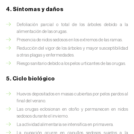
Brugo de la encina (
Tortrix viridana
)
4. Síntomas y daños
Cacoecia de los frutales (
Archips rosana
)
Defoliación parcial o total de los árboles debido a la
Cantárida (
Lytta vesicatoria
)
alimentación de las orugas.
Capua de los frutos (
Adoxophyes orana
)
Presencia de nidos sedosos en los extremos de las ramas.
Reducción del vigor de los árboles y mayor susceptibilidad
Cecidomía destructora (
Mayetiola
a otras plagas y enfermedades.
destructor
)
Riesgo sanitario debido a los pelos urticantes de las orugas.
Ceutorrinco de la col (
Ceutorhynchus
5. Ciclo biológico
quadridens
)
Ceutorrinco de los nabos (
Ceutorhynchus
Huevos depositados en masas cubiertas por pelos pardos al
napi
)
final del verano.
Las orugas eclosionan en otoño y permanecen en nidos
Chinche de la morera (
Pseudaulacaspis
sedosos durante el invierno.
pentagona
)
La actividad alimentaria se intensifica en primavera.
La pupación ocurre en capullos sedosos sujetos a la