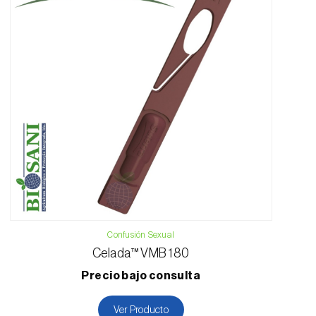
Confusión Sexual
Celada™ VMB 180
Precio bajo consulta
Ver Producto