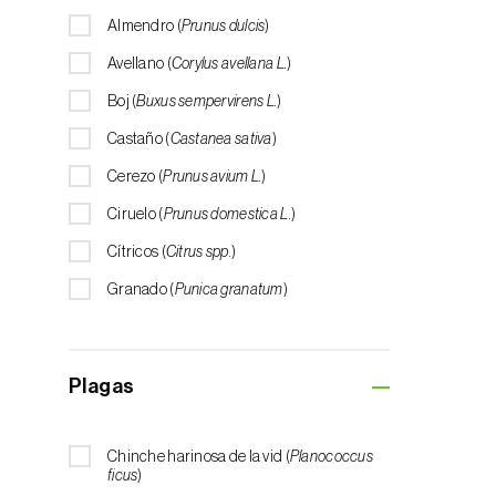
Almendro (
Prunus dulcis
)
Avellano (
Corylus avellana L.
)
Boj (
Buxus sempervirens L.
)
Castaño (
Castanea sativa
)
Cerezo (
Prunus avium L.
)
Ciruelo (
Prunus domestica L.
)
Cítricos (
Citrus spp.
)
Granado (
Punica granatum
)
Grosellero (
Ribes uva-crispa
)
Grosellero negro (
Ribes nigrum
)
Plagas
Limón (
Citrus limon
)
Manzano (
Malus domestica
)
Chinche harinosa de la vid (
Planococcus
ficus
)
Melocotonero (
Prunus persica
)