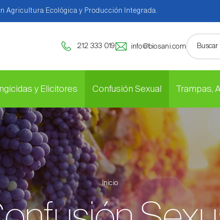
en Agricultura Ecológica y Producción Integrada.
212 333 019
info@biosani.com
ngicidas y Elicitores
Confusión Sexual
Trampas, 
Inicio
onfusión Sexu