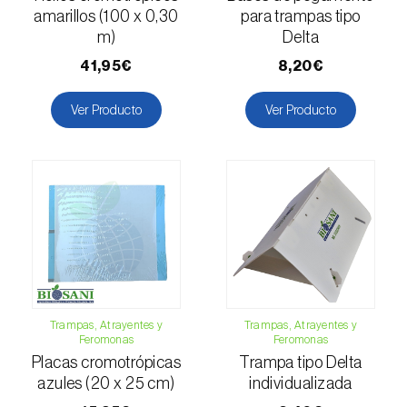
Escarabajo oriental (
Exomala (=Anomala)
amarillos (100 x 0,30
para trampas tipo
orientalis
)
m)
Delta
Escarabajo rosado esmeralda (
Cneorhinus
41,95€
8,20€
serranoi
)
Ver Producto
Ver Producto
Escarabajo tortuga del eucalipto
(
Trachymela sloanei
)
Escarabajos capricornio (
Cerambyx cerdo e
C. welensii
)
Escarabajos metálicos barrenadores de la
madera (
Agrilus spp.
)
Escolítidos
Trampas, Atrayentes y
Trampas, Atrayentes y
Feromonas
Feromonas
Esfinge de la correhuela (
Agrius convolvuli
)
Placas cromotrópicas
Trampa tipo Delta
azules (20 x 25 cm)
individualizada
Falena invernal (
Operophtera brumata
)