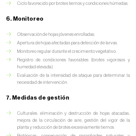
Chinche de las piñas (
Leptoglossus
Ciclo favorecido por brotes tiernos y condiciones húmedas.
occidentalis
)
6. Monitoreo
Chinche de los eucalyptus (
Thaumastocoris
peregrinus
)
Observación de hojas jóvenes enrolladas.
Chinche del sur (
Blissus insularis
)
Apertura de hojas afectadas para detección de larvas.
Monitoreo regular durante el crecimiento vegetativo.
Chinche del tomate (
Nesidiocoris tenuis
)
Registro de condiciones favorables (brotes vigorosos y
humedad elevada).
Chinche europea de las semillas
Evaluación de la intensidad de ataque para determinar la
(
Metopoplax ditomoides
)
necesidad de intervención.
Chinche harinosa de la vid (
Planococcus
ficus
)
7. Medidas de gestión
Chinche marrón marmolada (
Halyomorpha
Culturales: eliminación y destrucción de hojas atacadas,
halys
)
mejora de la circulación de aire, gestión del vigor de la
planta y reducción de brotes excesivamente tiernos.
Chinche roja (
Pyrrhocoris apterus
)
Biológicas: conservación de parasitoides naturales y