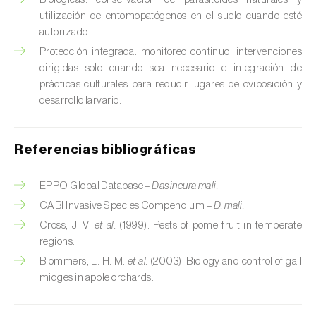
utilización de entomopatógenos en el suelo cuando esté
Chinche verde (
Nezara viridula
)
autorizado.
Cicadas (
Jacobiasca lybica, Scaphoideus
Protección integrada: monitoreo continuo, intervenciones
titanus e Empoasca spp.
)
dirigidas solo cuando sea necesario e integración de
prácticas culturales para reducir lugares de oviposición y
Cigarra espumosa (
Philaenus spumarius
)
desarrollo larvario.
Cochinilla de Comstock (
Pseudococcus
comstocki
)
Referencias bibliográficas
Cochinilla de los cítricos (
Planococcus citri
)
EPPO Global Database –
Dasineura mali.
CABI Invasive Species Compendium –
D. mali.
Cochinilla de San José (
Quadraspidiotus (=
Diaspidiotus) perniciosus
)
Cross, J. V.
et al.
(1999). Pests of pome fruit in temperate
regions.
Cochinilla obscura (
Pseudococcus viburni
)
Blommers, L. H. M.
et al.
(2003). Biology and control of gall
midges in apple orchards.
Cochinilla roja de los cítricos (
Aonidiella
aurantii
)