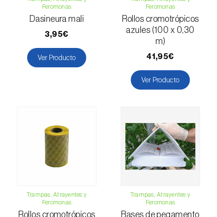
Feromonas
Feromonas
Esbelto latón bruñido (
Thysanoplusia
Dasineura mali
Rollos cromotrópicos
orichalcea
)
azules (100 x 0,30
3,95€
m)
Escama harinosa (
Pseudococcus
longispinus
)
41,95€
Ver Producto
Escarabajo de la patata (
Leptinotarsa
Ver Producto
decemlineata
)
Escarabajo de las ramas del nogal
(
Pityophthorus juglandis
)
Escarabajo del frambueso (
Byturus spp.
)
Escarabajo descortezador grande del
alerce (
Ips cembrae
)
Trampas, Atrayentes y
Trampas, Atrayentes y
Escarabajo japonés (
Popillia japonica
)
Feromonas
Feromonas
Rollos cromotrópicos
Bases de pegamento