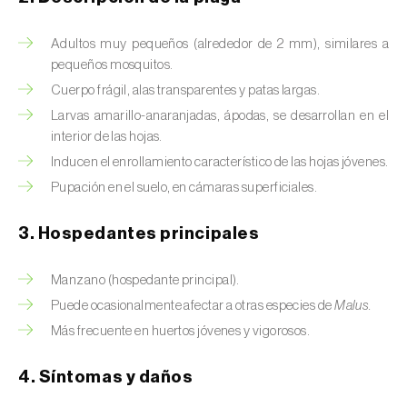
Barrenador del tallo del maíz (
Busseola
fusca
)
Adultos muy pequeños (alrededor de 2 mm), similares a
Barrenador del té (
Euwallacea fornicatus, E.
pequeños mosquitos.
fornicatior, E. perbrevis e E. kuroshio
)
Cuerpo frágil, alas transparentes y patas largas.
Larvas amarillo-anaranjadas, ápodas, se desarrollan en el
Barrenador del tomate (
Neoleucinodes
interior de las hojas.
elegantalis
)
Inducen el enrollamiento característico de las hojas jóvenes.
Barrenillo del almendro (
Scolytus amygdali
)
Pupación en el suelo, en cámaras superficiales.
Barrenillo del olmo (
Scolytus multistriatus
)
3. Hospedantes principales
Barrenillo grabador (
Ips acuminatus
)
Manzano (hospedante principal).
Puede ocasionalmente afectar a otras especies de
Malus.
Barrenillo tipografo del abeto rojo (
Ips
typographus
)
Más frecuente en huertos jóvenes y vigorosos.
Bicho camello (
Chrysodeixis chalcites
)
4. Síntomas y daños