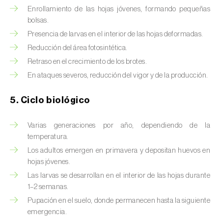
Brugo de la encina (
Tortrix viridana
)
Enrollamiento de las hojas jóvenes, formando pequeñas
bolsas.
Cacoecia de los frutales (
Archips rosana
)
Presencia de larvas en el interior de las hojas deformadas.
Cantárida (
Lytta vesicatoria
)
Reducción del área fotosintética.
Retraso en el crecimiento de los brotes.
Capua de los frutos (
Adoxophyes orana
)
En ataques severos, reducción del vigor y de la producción.
Cecidomía destructora (
Mayetiola
destructor
)
5. Ciclo biológico
Ceutorrinco de la col (
Ceutorhynchus
Varias generaciones por año, dependiendo de la
quadridens
)
temperatura.
Los adultos emergen en primavera y depositan huevos en
Ceutorrinco de los nabos (
Ceutorhynchus
hojas jóvenes.
napi
)
Las larvas se desarrollan en el interior de las hojas durante
1–2 semanas.
Chinche de la morera (
Pseudaulacaspis
pentagona
)
Pupación en el suelo, donde permanecen hasta la siguiente
emergencia.