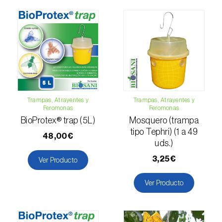
Falso gusano de la fruta (
Thaumatotibia
leucotreta
)
Foracanta o taladro del eucalipto
(
Phoracantha semipunctata e P. recurva
)
Gardama de la remolacha (
Spodoptera
exigua
)
Trampas, Atrayentes y
Trampas, Atrayentes y
Feromonas
Feromonas
Glifodes del olivo (
Palpita (=Margaronia)
BioProtex® trap (5L)
Mosquero (trampa
unionalis
)
tipo Tephri) (1 a 49
48,00€
uds.)
Gorgojo de la vid (
Otiorhynchus sulcatus
)
3,25€
Ver Producto
Gorgojo del café / cacao (
Araecerus
fasciculatus
)
Ver Producto
Gorgojo del eucalipto (
Gonipterus platensis
)