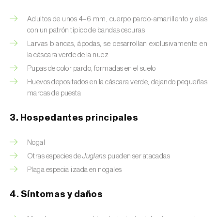
Barrenador del tallo del maíz (
Busseola
fusca
)
Adultos de unos 4–6 mm, cuerpo pardo-amarillento y alas
con un patrón típico de bandas oscuras
Barrenador del té (
Euwallacea fornicatus, E.
Larvas blancas, ápodas, se desarrollan exclusivamente en
fornicatior, E. perbrevis e E. kuroshio
)
la cáscara verde de la nuez
Barrenador del tomate (
Neoleucinodes
Pupas de color pardo, formadas en el suelo
elegantalis
)
Huevos depositados en la cáscara verde, dejando pequeñas
marcas de puesta
Barrenillo del almendro (
Scolytus amygdali
)
3. Hospedantes principales
Barrenillo del olmo (
Scolytus multistriatus
)
Barrenillo grabador (
Ips acuminatus
)
Nogal
Otras especies de
Juglans
pueden ser atacadas
Barrenillo tipografo del abeto rojo (
Ips
Plaga especializada en nogales
typographus
)
4. Síntomas y daños
Bicho camello (
Chrysodeixis chalcites
)