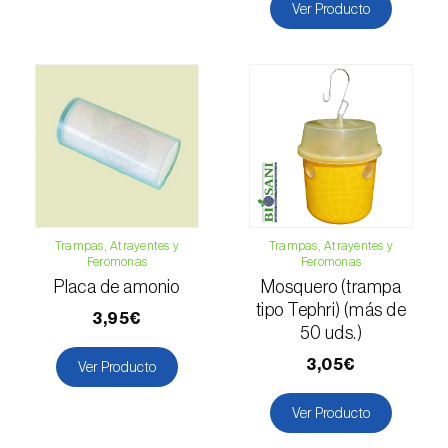
Escarabajo oriental (
Exomala (=Anomala)
Ver Producto
orientalis
)
Escarabajo rosado esmeralda (
Cneorhinus
serranoi
)
Escarabajo tortuga del eucalipto
(
Trachymela sloanei
)
Escarabajos capricornio (
Cerambyx cerdo e
C. welensii
)
Trampas, Atrayentes y
Trampas, Atrayentes y
Feromonas
Feromonas
Escarabajos metálicos barrenadores de la
Placa de amonio
Mosquero (trampa
madera (
Agrilus spp.
)
tipo Tephri) (más de
3,95€
50 uds.)
Escolítidos
3,05€
Ver Producto
Esfinge de la correhuela (
Agrius convolvuli
)
Ver Producto
Falena invernal (
Operophtera brumata
)