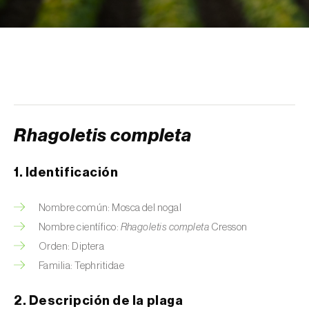
Arañuelo del ciruelo (
Yponomeuta
(=Hyponomeuta) padella
)
Avispilla de las agallas del castaño
(
Dryocosmus kuriphilus
)
Barrenador de la alcachofa (
Gortyna
xanthenes
)
Rhagoletis completa
Barrenador del arroz (
Chilo suppressalis
)
1. Identificación
Barrenador del maíz (
Ostrinia nubilalis
)
Nombre común: Mosca del nogal
Barrenador del melocotón (
Carposina
Nombre científico:
Rhagoletis completa
Cresson
sasakii (=niponensis)
)
Orden: Diptera
Barrenador del tallo de la caña de azúcar
Familia: Tephritidae
(
Diatraea saccharalis
)
2. Descripción de la plaga