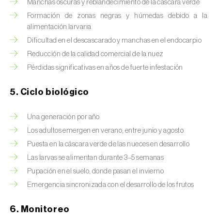
Brugo de la encina (
Tortrix viridana
)
Manchas oscuras y reblandecimiento de la cáscara verde
Formación de zonas negras y húmedas debido a la
Cacoecia de los frutales (
Archips rosana
)
alimentación larvaria
Dificultad en el descascarado y manchas en el endocarpio
Cantárida (
Lytta vesicatoria
)
Reducción de la calidad comercial de la nuez
Capua de los frutos (
Adoxophyes orana
)
Pérdidas significativas en años de fuerte infestación
Cecidomía destructora (
Mayetiola
5. Ciclo biológico
destructor
)
Una generación por año
Ceutorrinco de la col (
Ceutorhynchus
quadridens
)
Los adultos emergen en verano, entre junio y agosto
Puesta en la cáscara verde de las nueces en desarrollo
Ceutorrinco de los nabos (
Ceutorhynchus
Las larvas se alimentan durante 3–5 semanas
napi
)
Pupación en el suelo, donde pasan el invierno
Chinche de la morera (
Pseudaulacaspis
Emergencia sincronizada con el desarrollo de los frutos
pentagona
)
6. Monitoreo