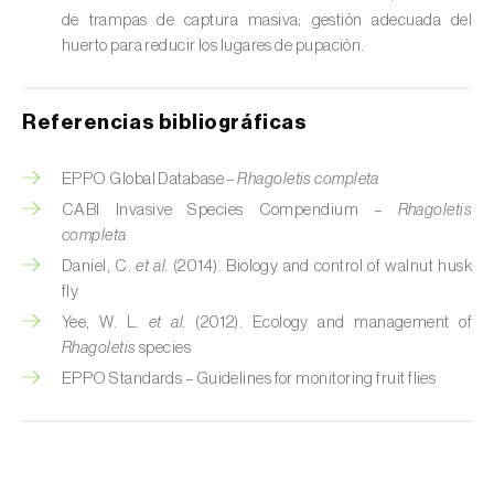
de trampas de captura masiva; gestión adecuada del
Chinche verde (
Nezara viridula
)
huerto para reducir los lugares de pupación.
Cicadas (
Jacobiasca lybica, Scaphoideus
titanus e Empoasca spp.
)
Referencias bibliográficas
Cigarra espumosa (
Philaenus spumarius
)
EPPO Global Database –
Rhagoletis completa
Cochinilla de Comstock (
Pseudococcus
CABI Invasive Species Compendium –
Rhagoletis
comstocki
)
completa
Daniel, C.
et al.
(2014). Biology and control of walnut husk
Cochinilla de los cítricos (
Planococcus citri
)
fly
Yee, W. L.
et al.
(2012). Ecology and management of
Cochinilla de San José (
Quadraspidiotus (=
Rhagoletis
species
Diaspidiotus) perniciosus
)
EPPO Standards – Guidelines for monitoring fruit flies
Cochinilla obscura (
Pseudococcus viburni
)
Cochinilla roja de los cítricos (
Aonidiella
aurantii
)