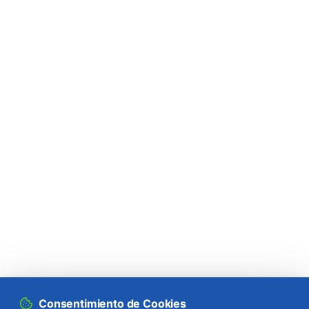
chinensis
)
Longicornio del pino (
Monochamus
galloprovincialis
)
Mariposa blanca grande de la col (
Pieris
brassicae
)
Mariposa de cola parda (
Euproctis
chrysorrhoea
)
Mariposa del fresno (
Abraxas pantaria
)
Mariposa del geranio (
Cacyreus marshalli
)
Mariposa isabelina (
Actias (=Graellsia)
isabellae
)
Mariposa monja (
Lymantria monacha
)
Consentimiento de Cookies