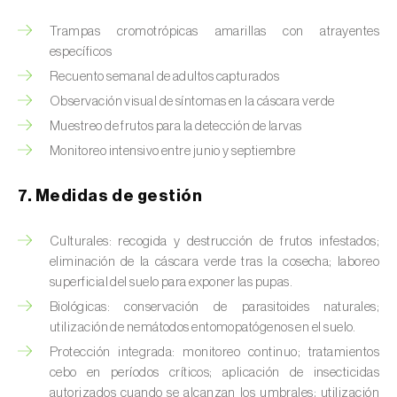
Chinche de las piñas (
Leptoglossus
occidentalis
)
Trampas cromotrópicas amarillas con atrayentes
específicos
Chinche de los eucalyptus (
Thaumastocoris
Recuento semanal de adultos capturados
peregrinus
)
Observación visual de síntomas en la cáscara verde
Chinche del sur (
Blissus insularis
)
Muestreo de frutos para la detección de larvas
Monitoreo intensivo entre junio y septiembre
Chinche del tomate (
Nesidiocoris tenuis
)
7. Medidas de gestión
Chinche europea de las semillas
(
Metopoplax ditomoides
)
Culturales: recogida y destrucción de frutos infestados;
Chinche harinosa de la vid (
Planococcus
eliminación de la cáscara verde tras la cosecha; laboreo
ficus
)
superficial del suelo para exponer las pupas.
Biológicas: conservación de parasitoides naturales;
Chinche marrón marmolada (
Halyomorpha
utilización de nemátodos entomopatógenos en el suelo.
halys
)
Protección integrada: monitoreo continuo; tratamientos
cebo en períodos críticos; aplicación de insecticidas
Chinche roja (
Pyrrhocoris apterus
)
autorizados cuando se alcanzan los umbrales; utilización