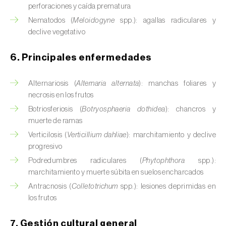
perforaciones y caída prematura
Calabacín (
Cucurbita pepo
)
Nematodos (
Meloidogyne
spp.): agallas radiculares y
declive vegetativo
Calabaza (
Cucurbita spp.
)
6. Principales enfermedades
Caña de azúcar (
Saccharum spp.
)
Cáñamo / Cannabis (
Cannabis sativa
)
Alternariosis (
Alternaria alternata
): manchas foliares y
necrosis en los frutos
Caqui (
Diospyros spp.
)
Botriosferiosis (
Botryosphaeria dothidea
): chancros y
muerte de ramas
Carambola (
Averrhoa carambola
)
Verticilosis (
Verticillium dahliae
): marchitamiento y declive
progresivo
Carpe europeo (
Carpinus betulus
)
Podredumbres radiculares (
Phytophthora
spp.):
Castaño (
Castanea sativa
)
marchitamiento y muerte súbita en suelos encharcados
Antracnosis (
Colletotrichum
spp.): lesiones deprimidas en
Cebada (
Hordeum vulgare
)
los frutos
Cebolla (
Allium cepa
)
7. Gestión cultural general