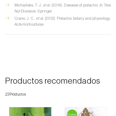
Colza (
Brassica napus
)
Michailides, T. J.,
et al.
(2016). Diseases of pistachio.
In:
Tree
Nut Diseases
. Springer.
Crisantemo (
Chrysanthemum spp.
)
Crane, J. C.,
et al.
(2012). Pistachio botany and physiology.
Acta Horticulturae
.
Drácena (
Dracaena spp.
)
Encina (
Quercus ilex e Quercus rotundifolia
)
Endivia (
Cichorium intybus
)
Espárrago (
Asparagus officinalis
)
Espinaca (
Spinacia oleracea
)
Productos recomendados
Feijoa (
Feijoa sellowiana
)
23Productos
Frambuesa (
Rubus idaeus
)
Frambuesa negra (
Rubus occidentalis
)
Nuevo