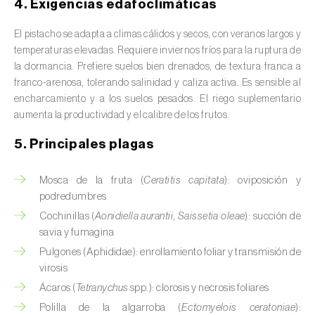
4. Exigencias edafoclimáticas
Avena (
Avena sativa
)
El pistacho se adapta a climas cálidos y secos, con veranos largos y
Batata dulce (
Ipomoea batatas
)
temperaturas elevadas. Requiere inviernos fríos para la ruptura de
la dormancia. Prefiere suelos bien drenados, de textura franca a
Begonia (
Hillebrandia sandwicensis e
franco-arenosa, tolerando salinidad y caliza activa. Es sensible al
Begonia spp.
)
encharcamiento y a los suelos pesados. El riego suplementario
aumenta la productividad y el calibre de los frutos.
Berenjena (
Solanum melongena
)
5. Principales plagas
Berenjena africana (
Solanum aethiopicum
)
Mosca de la fruta (
Ceratitis capitata
): oviposición y
Berro (
Nasturtium officinale
)
podredumbres
Boj (
Buxus sempervirens L.
)
Cochinillas (
Aonidiella aurantii
,
Saissetia oleae
): succión de
savia y fumagina
Cacahuete (
Arachis hypogaea
)
Pulgones (Aphididae): enrollamiento foliar y transmisión de
virosis
Cacaotero (
Theobroma cacao
)
Ácaros (
Tetranychus
spp.): clorosis y necrosis foliares
Cafeto (
Coffea spp.
)
Polilla de la algarroba (
Ectomyelois ceratoniae
):