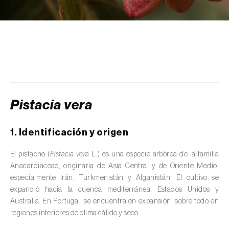
scolymus
)
Alcaravea (
Carum carvi
)
Alcornoque (
Quercus suber
)
Alerce (
Larix spp.
)
Alfalfa (
Medicago sativa
)
Pistacia vera
Algarrobo (
Ceratonia siliqua
)
1. Identificación y origen
Algodonero (
Gossypium spp.
)
El pistacho (
Pistacia vera
L.) es una especie arbórea de la familia
Aliso (
Alnus glutinosa
)
Anacardiaceae, originaria de Asia Central y de Oriente Medio,
especialmente Irán, Turkmenistán y Afganistán. El cultivo se
Almendro (
Prunus dulcis
)
expandió hacia la cuenca mediterránea, Estados Unidos y
Altramuz (
Lupinus spp.
)
Australia. En Portugal, se encuentra en expansión, sobre todo en
regiones interiores de clima cálido y seco.
Ambientes acuáticos (
Pântanos, lagoas,