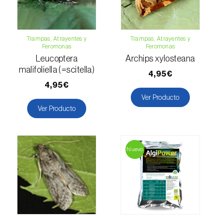
Guisante (
Pisum sativum
)
Haba (
Vicia faba
)
Trampas, Atrayentes y
Trampas, Atrayentes y
Feromonas
Feromonas
Higuera (
Ficus carica
)
Leucoptera
Archips xylosteana
malifoliella (=scitella)
4,95€
Jazmín (
Jasminum officinale
)
4,95€
Judia común (
Phaseolus vulgaris
)
Ver Producto
Ver Producto
Judia de ojo negro (
Vigna spp.
)
Kiwi (
Actinidia deliciosa
)
Nuevo
Laurel (
Laurus nobilis
)
Lechuga (
Lactuca sativa
)
Lenteja (
Lens culinaris
)