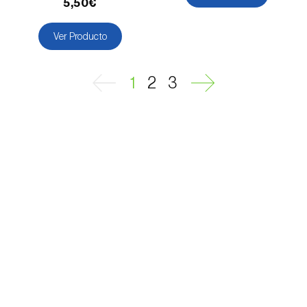
5,50€
Mostajo blanco (
Sorbus aria
)
Ver Producto
Nabo (
Brassica rapa
)
Ñame / Taro (
Colocasia spp., Dioscorea spp.,
1
2
3
Alocasia spp. e Xanthosoma spp.
)
Nectarina (
Prunus persica var. nucipersica
)
Níspero (
Eriobotrya japonica
)
Nogal (
Juglans regia
)
Olivo (
Olea europaea
)
Olmo (
Ulmus spp.
)
Palmera canaria (
Phoenix canariensis
)
Palmera datilera (
Phoenix dactylifera
)