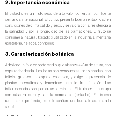
2. Importancia económica
valas, canais, açudes, barragens e estações
de tratamento de águas residuais
)
El pistacho es un fruto seco de alto valor comercial, con fuerte
demanda internacional. El cultivo presenta buena rentabilidad en
Anacardo (
Anacardium occidentale
)
condiciones de clima cálido y seco, y se valora por la resistencia a
la salinidad y por la longevidad de las plantaciones. El fruto se
Apio (
Apium graveolens
)
consume al natural, tostado o utilizado en la industria alimentaria
(pastelería, helados, confitería).
Arándano (
Vaccinium spp.
)
3. Caracterización botánica
Áreas no cultivadas (
-
)
Árbol caducifolio de porte medio, que alcanza 4–8 m de altura, con
Aromáticas, condimentarias y medicinales
copa redondeada. Las hojas son compuestas, paripinnadas, con
(
Coriandrum, Petroselinum, Mentha, Ocimum,
folíolos gruesos. La especie es dioica, y exige la presencia de
Artemisia, Foeniculum, Laurus, Majorana,
plantas masculinas y femeninas para la fructificación. Las
Melissa, Pimpinella, Rosmarinus e outras
)
inflorescencias son panículas terminales. El fruto es una drupa
con cáscara dura y semilla comestible (pistacho). El sistema
Arroz (
Oryza spp.
)
radicular es profundo, lo que le confiere una buena tolerancia a la
sequía.
Avellano (
Corylus avellana L.
)