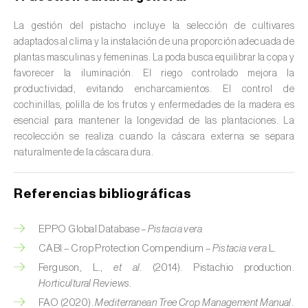
Cedro (
Cedrus spp.
)
La gestión del pistacho incluye la selección de cultivares
adaptados al clima y la instalación de una proporción adecuada de
Centeno (
Secale cereale
)
plantas masculinas y femeninas. La poda busca equilibrar la copa y
favorecer la iluminación. El riego controlado mejora la
Cerezo (
Prunus avium L.
)
productividad, evitando encharcamientos. El control de
Chirimoya (
Annona spp.
)
cochinillas, polilla de los frutos y enfermedades de la madera es
esencial para mantener la longevidad de las plantaciones. La
Chirivía (
Pastinaca sativa
)
recolección se realiza cuando la cáscara externa se separa
naturalmente de la cáscara dura.
Ciruelo (
Prunus domestica L.
)
Referencias bibliográficas
Cítricos (
Citrus spp.
)
Clavel (
Dianthus caryophyllus
)
EPPO Global Database –
Pistacia vera
CABI – Crop Protection Compendium –
Pistacia vera
L.
Cocotero (
Cocos nucifera
)
Ferguson, L.,
et al.
(2014). Pistachio production.
Horticultural Reviews
.
Col (
Brassica oleracea
)
FAO (2020).
Mediterranean Tree Crop Management Manual
.