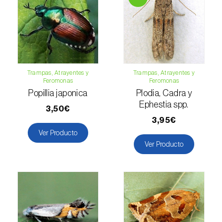
Fresa (
Fragaria spp.
)
Fresno (
Fraxinus spp.
)
Garbanzo (
Cicer arietinum
)
Gerbera (
Gerbera
)
Trampas, Atrayentes y
Trampas, Atrayentes y
Feromonas
Feromonas
Girasol (
Helianthus annuus
)
Popillia japonica
Plodia, Cadra y
Ephestia spp.
3,50€
Granado (
Punica granatum
)
3,95€
Ver Producto
Grosellero (
Ribes uva-crispa
)
Ver Producto
Grosellero negro (
Ribes nigrum
)
Guayabo (
Psidium guajava
)
Guindilla, chile y rocoto (
Capsicum annuum,
C. frutescens e C. pubescens
)