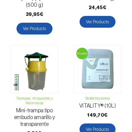
Mango (
Mangifera indica
)
(500 g)
24,45€
39,95€
Manzano (
Malus domestica
)
Ver Producto
Maracuyá (
Passiflora edulis
)
Ver Producto
Melocotonero (
Prunus persica
)
Nuevo
Melón (
Cucumis melo
)
Melón cantalupo (
Cucumis melo: var.
reticulatus, var. cantalupensis e var. inodorus
)
Membrillero (
Cydonia oblonga
)
Trampas, Atrayentes y
Biofertilizantes
Mijo común (
Panicum miliaceum
)
Feromonas
VITALITY® (10L)
Mini-trampa tipo
Mijo perla (
Pennisetum glaucum
)
149,70€
embudo amarillo y
transparente
Morera (
Morus spp.
)
Ver Producto