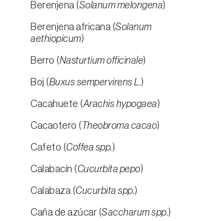
Berenjena (
Solanum melongena
)
Berenjena africana (
Solanum
aethiopicum
)
Berro (
Nasturtium officinale
)
Boj (
Buxus sempervirens L.
)
Cacahuete (
Arachis hypogaea
)
Cacaotero (
Theobroma cacao
)
Cafeto (
Coffea spp.
)
Calabacín (
Cucurbita pepo
)
Calabaza (
Cucurbita spp.
)
Caña de azúcar (
Saccharum spp.
)