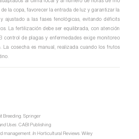
 adaptados al clima local y al número de horas de frío
de la copa, favorecer la entrada de luz y garantizar la
 y ajustado a las fases fenológicas, evitando déficits
os. La fertilización debe ser equilibrada, con atención
o. El control de plagas y enfermedades exige monitoreo
. La cosecha es manual, realizada cuando los frutos
ino.
it Breeding. Springer
 and Uses
. CABI Publishing
hard management.
In:
Horticultural Reviews. Wiley