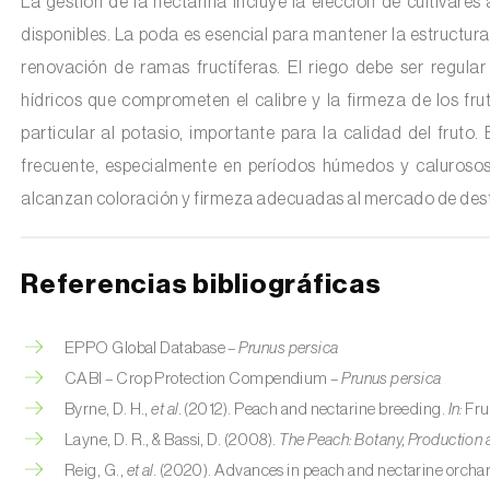
La gestión de la nectarina incluye la elección de cultivares
disponibles. La poda es esencial para mantener la estructura 
renovación de ramas fructíferas. El riego debe ser regular
hídricos que comprometen el calibre y la firmeza de los frut
particular al potasio, importante para la calidad del frut
frecuente, especialmente en períodos húmedos y calurosos
alcanzan coloración y firmeza adecuadas al mercado de dest
Referencias bibliográficas
EPPO Global Database –
Prunus persica
CABI – Crop Protection Compendium –
Prunus persica
Byrne, D. H.,
et al.
(2012). Peach and nectarine breeding.
In:
Fru
Layne, D. R., & Bassi, D. (2008).
The Peach: Botany, Production
Reig, G.,
et al.
(2020). Advances in peach and nectarine orc