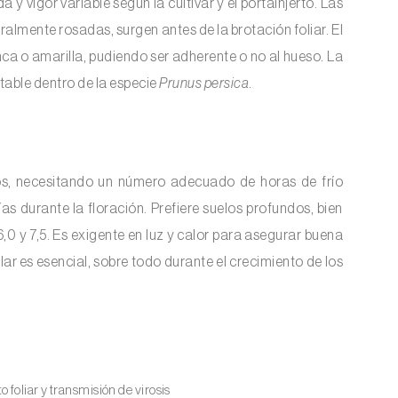
 vigor variable según la cultivar y el portainjerto. Las
almente rosadas, surgen antes de la brotación foliar. El
anca o amarilla, pudiendo ser adherente o no al hueso. La
table dentro de la especie
Prunus persica
.
os, necesitando un número adecuado de horas de frío
días durante la floración. Prefiere suelos profundos, bien
0 y 7,5. Es exigente en luz y calor para asegurar buena
lar es esencial, sobre todo durante el crecimiento de los
o foliar y transmisión de virosis