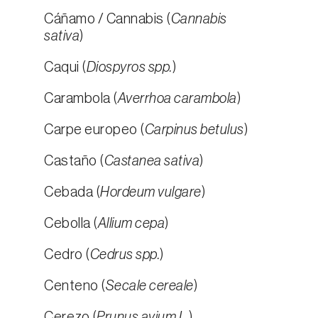
Cáñamo / Cannabis (
Cannabis
sativa
)
Caqui (
Diospyros spp.
)
Carambola (
Averrhoa carambola
)
Carpe europeo (
Carpinus betulus
)
Castaño (
Castanea sativa
)
Cebada (
Hordeum vulgare
)
Cebolla (
Allium cepa
)
Cedro (
Cedrus spp.
)
Centeno (
Secale cereale
)
Cerezo (
Prunus avium L.
)