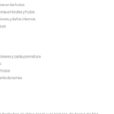
es en los frutos
lerías en brotes y frutos
ciones y daños internos
laza
foliares y caída prematura
s
 frutos
uerte de ramas