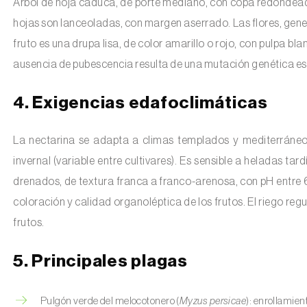
Árbol de hoja caduca, de porte mediano, con copa redondeada y
hojas son lanceoladas, con margen aserrado. Las flores, gener
fruto es una drupa lisa, de color amarillo o rojo, con pulpa bl
ausencia de pubescencia resulta de una mutación genética es
4. Exigencias edafoclimáticas
La nectarina se adapta a climas templados y mediterráne
invernal (variable entre cultivares). Es sensible a heladas tar
drenados, de textura franca a franco-arenosa, con pH entre 6,
coloración y calidad organoléptica de los frutos. El riego regu
frutos.
5. Principales plagas
Pulgón verde del melocotonero (
Myzus persicae
): enrollamient