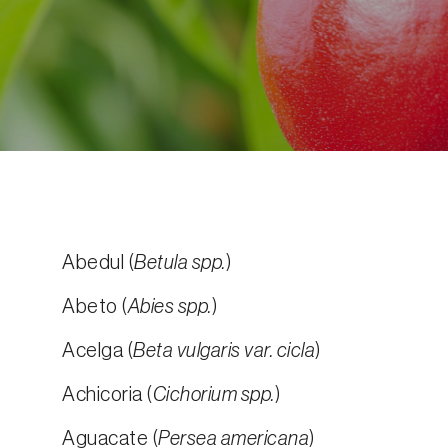
Abedul (
Betula spp.
)
Abeto (
Abies spp.
)
Acelga (
Beta vulgaris var. cicla
)
Achicoria (
Cichorium spp.
)
Aguacate (
Persea americana
)