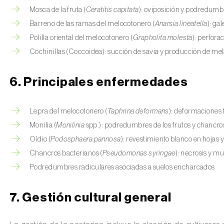
Mosca de la fruta (
Ceratitis capitata
): oviposición y podredumbr
Barreno de las ramas del melocotonero
(
Anarsia lineatella
): ga
Polilla oriental del melocotonero
(
Grapholita molesta
): perfora
Cochinillas (Coccoidea): succión de savia y producción de me
6. Principales enfermedades
Lepra del melocotonero (
Taphrina deformans
): deformaciones 
Monilia (
Monilinia
spp.): podredumbres de los frutos y chancro
Oídio (
Podosphaera pannosa
): revestimiento blanco en hojas y
Chancros bacterianos (
Pseudomonas syringae
): necrosis y m
Podredumbres radiculares asociadas a suelos encharcados
7. Gestión cultural general