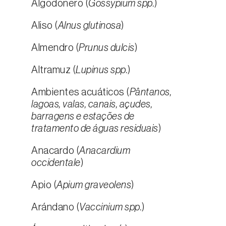
Algodonero (
Gossypium spp.
)
Aliso (
Alnus glutinosa
)
Almendro (
Prunus dulcis
)
Altramuz (
Lupinus spp.
)
Ambientes acuáticos (
Pântanos,
lagoas, valas, canais, açudes,
barragens e estações de
tratamento de águas residuais
)
Anacardo (
Anacardium
occidentale
)
Apio (
Apium graveolens
)
Arándano (
Vaccinium spp.
)