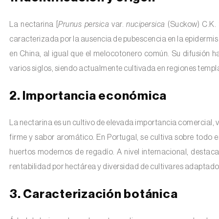
La nectarina [
Prunus persica
var.
nucipersica
(Suckow) C.K. 
caracterizada por la ausencia de pubescencia en la epidermis d
en China, al igual que el melocotonero común. Su difusión h
varios siglos, siendo actualmente cultivada en regiones temp
2. Importancia económica
La nectarina es un cultivo de elevada importancia comercial, v
firme y sabor aromático. En Portugal, se cultiva sobre todo e
huertos modernos de regadío. A nivel internacional, destac
rentabilidad por hectárea y diversidad de cultivares adaptad
3. Caracterización botánica