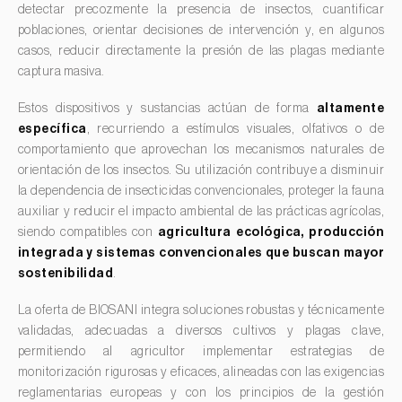
Coleópteros de grandes dimensiones
detectar precozmente la presencia de insectos, cuantificar
Garbanzo (
Cicer arietinum
)
poblaciones, orientar decisiones de intervención y, en algunos
Coleópteros de pequeñas dimensiones
Gerbera (
Gerbera
)
casos, reducir directamente la presión de las plagas mediante
Criocero del esparrago (
Crioceris asparagi e C.
Girasol (
Helianthus annuus
)
captura masiva.
duodecimpunctata
)
Granado (
Punica granatum
)
Estos dispositivos y sustancias actúan de forma
altamente
Cuerado (
Agrotis saucia
)
específica
, recurriendo a estímulos visuales, olfativos o de
Grosellero (
Ribes uva-crispa
)
Culebrilla del corcho (
Coroebus undatus
)
comportamiento que aprovechan los mecanismos naturales de
Grosellero negro (
Ribes nigrum
)
orientación de los insectos. Su utilización contribuye a disminuir
Drosófila de alas manchadas (
Drosophila suzukii
)
la dependencia de insecticidas convencionales, proteger la fauna
Guayabo (
Psidium guajava
)
Esbelto latón bruñido (
Thysanoplusia orichalcea
)
auxiliar y reducir el impacto ambiental de las prácticas agrícolas,
Guindilla, chile y rocoto (
Capsicum annuum, C. frutescens
siendo compatibles con
agricultura ecológica, producción
Escama harinosa (
Pseudococcus longispinus
)
e C. pubescens
)
integrada y sistemas convencionales que buscan mayor
Escarabajo de la patata (
Leptinotarsa decemlineata
)
Guisante (
Pisum sativum
)
sostenibilidad
.
Escarabajo de las ramas del nogal (
Pityophthorus juglandis
)
Haba (
Vicia faba
)
La oferta de BIOSANI integra soluciones robustas y técnicamente
Escarabajo del frambueso (
Byturus spp.
)
Higuera (
Ficus carica
)
validadas, adecuadas a diversos cultivos y plagas clave,
permitiendo al agricultor implementar estrategias de
Escarabajo descortezador grande del alerce (
Ips
Jazmín (
Jasminum officinale
)
monitorización rigurosas y eficaces, alineadas con las exigencias
cembrae
)
Judia común (
Phaseolus vulgaris
)
reglamentarias europeas y con los principios de la gestión