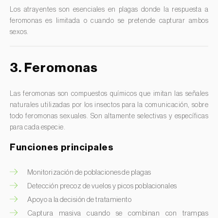
Peral (
Pirus spp.
)
Mariposa monja (
Lymantria monacha
)
Los atrayentes son esenciales en plagas donde la respuesta a
Pícea / Abeto rojo (
Picea spp.
)
feromonas es limitada o cuando se pretende capturar ambos
Mariposa pequeña de la col (
Pieris rapae
)
sexos.
Pimiento (
Capsicum annuum
)
Minador de la higuerilla (
Liriomyza sativae
)
Piña (
Ananas comosus
)
Minador de la hoja del manzano (
Leucoptera malifoliella
3. Feromonas
(=scitella)
)
Pino (
Pinus spp.
)
Minador de la manzana (
Phyllonorycter blancardella
)
Pino piñonero (
Pinus pinea
)
Las feromonas son compuestos químicos que imitan las señales
Minador de los cítricos (
Phyllocnistis citrella
)
Pistacho (
Pistacia vera
)
naturales utilizadas por los insectos para la comunicación, sobre
todo feromonas sexuales. Son altamente selectivas y específicas
Minador del espino (
Phyllonorycter corylifoliella
)
Pita (
Agave spp.
)
para cada especie.
Minador pigmeo del manzano (
Stigmella malella
)
Pitaya (
Hylocereus spp. e Selenicereus spp.
)
Funciones principales
Minador sudafricano del clavel (
Epichoristodes acerbella
)
Plantas ornamentales (
Plantas Ornamentais
)
Minadora de las hojas de los frutales (
Lyonetia clerkella
)
Plátano (
Musa spp.
)
Monitorización de poblaciones de plagas
Minadora pequeña del melocotonero (
Anarsia lineatella
)
Pomelo (
Citrus × paradisi
)
Detección precoz de vuelos y picos poblacionales
Apoyo a la decisión de tratamiento
Mosca blanca de los invernaderos (
Trialeurodes
Praderas y pastizales permanentes (
Poáceas, fabáceas e
vaporariorum
)
outras
)
Captura masiva cuando se combinan con trampas