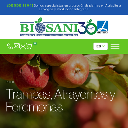
¡DESDE 1994!
Somos especialistas en protección de plantas en Agricultura
Ecológica y Producción Integrada.
Insecticidas Biológicos y Vegetales
Fungicidas y Elicitores
0
Confusión Sexual
Trampas, Atrayentes y Feromonas
Trampas tipo Delta, tipo Embudo y tipo de Agua
Inicio
Trampas tipo Pitfall
Trampas tipo delta
Trampas, Atrayentes y
Trampas tipo Refugio
Trampa tipo embudo
Trampas cromotrópicas
Feromonas
Trampas tipo de agua
Trampas solo para Plagas Forestales
Para exteriores
Productos para moscas de la fruta
Para invernaderos
Feromonas en cápsulas