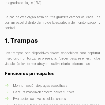
Escarabajo japonés (
Popillia japonica
)
integrada de plagas (IPM).
Judia de ojo negro (
Vigna spp.
)
Escarabajo oriental (
Exomala (=Anomala) orientalis
)
Kiwi (
Actinidia deliciosa
)
Escarabajo rosado esmeralda (
Cneorhinus serranoi
)
La página está organizada en tres grandes categorías, cada una
Laurel (
Laurus nobilis
)
con un papel distinto dentro de la estrategia de monitorización y
Escarabajo tortuga del eucalipto (
Trachymela sloanei
)
control.
Lechuga (
Lactuca sativa
)
Escarabajos capricornio (
Cerambyx cerdo e C. welensii
)
Lenteja (
Lens culinaris
)
1. Trampas
Escarabajos metálicos barrenadores de la madera (
Agrilus
spp.
)
Levístico (
Levisticum officinale
)
Escolítidos
Lichi (
Litchi chinensis
)
Las trampas son dispositivos físicos concebidos para capturar
insectos o monitorizar su presencia. Pueden basarse en estímulos
Esfinge de la correhuela (
Agrius convolvuli
)
Limón (
Citrus limon
)
visuales (color, forma), atrayentes alimentarios o feromonas.
Falena invernal (
Operophtera brumata
)
Lino (
Linum usitatissimum
)
Funciones principales
Falso gusano de la fruta (
Thaumatotibia leucotreta
)
Lulo / Naranjilla (
Solanum quitoense
)
Foracanta o taladro del eucalipto (
Phoracantha
Lúpulo (
Humulus lupulus
)
Monitorización de plagas específicas
semipunctata e P. recurva
)
Captura masiva en determinados cultivos
Macadamia (
Macadamia spp.
)
Gardama de la remolacha (
Spodoptera exigua
)
Evaluación de niveles poblacionales
Madroño (
Arbutus unedo
)
Glifodes del olivo (
Palpita (=Margaronia) unionalis
)