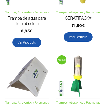
Abeto (
Abies spp.
)
Acelga (
Beta vulgaris var. cicla
)
Trampas, Atrayentes y Feromonas
Trampas, Atrayentes y Feromonas
Achicoria (
Cichorium spp.
)
Trampa de agua para
CERATIPACK®
Tuta absoluta
71,80€
Aguacate (
Persea americana
)
6,95€
Ajo (
Allium sativum
)
Ver Producto
Albahaca (
Ocimum basilicum
)
Ver Producto
Albaricoquero (
Prunus armeniaca
)
Alcachofa (
Cynara cardunculus subsp. scolymus
)
Nuevo
Alcaravea (
Carum carvi
)
Alcornoque (
Quercus suber
)
Alerce (
Larix spp.
)
Plagas
Alfalfa (
Medicago sativa
)
Algarrobo (
Ceratonia siliqua
)
Abejorros / gallinas ciegas (
Melolontha melolontha e M.
Trampas, Atrayentes y Feromonas
Trampas, Atrayentes y Feromonas
hippocastani
)