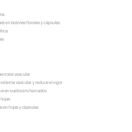
na.
es en botones florales y cápsulas.
tica.
es.
ecrosis vascular.
el sistema vascular y reduce el vigor.
ra
en suelos encharcados.
hojas.
 en hojas y cápsulas.