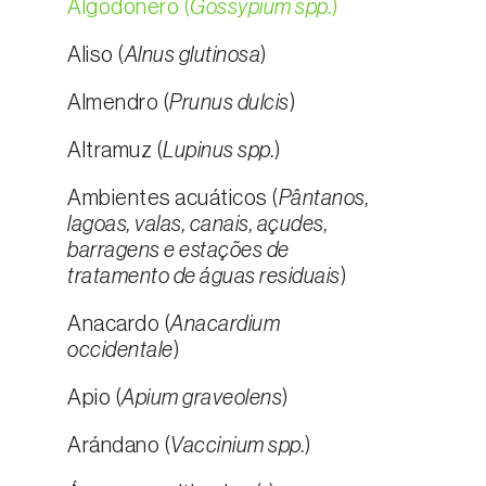
Algodonero (
Gossypium spp.
)
Aliso (
Alnus glutinosa
)
Almendro (
Prunus dulcis
)
Altramuz (
Lupinus spp.
)
Ambientes acuáticos (
Pântanos,
lagoas, valas, canais, açudes,
barragens e estações de
tratamento de águas residuais
)
Anacardo (
Anacardium
occidentale
)
Apio (
Apium graveolens
)
Arándano (
Vaccinium spp.
)