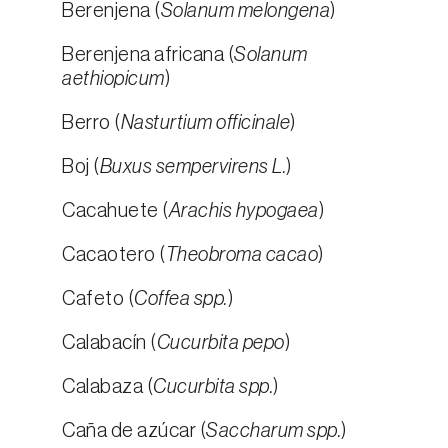
Berenjena (
Solanum melongena
)
Berenjena africana (
Solanum
aethiopicum
)
Berro (
Nasturtium officinale
)
Boj (
Buxus sempervirens L.
)
Cacahuete (
Arachis hypogaea
)
Cacaotero (
Theobroma cacao
)
Cafeto (
Coffea spp.
)
Calabacín (
Cucurbita pepo
)
Calabaza (
Cucurbita spp.
)
Caña de azúcar (
Saccharum spp.
)