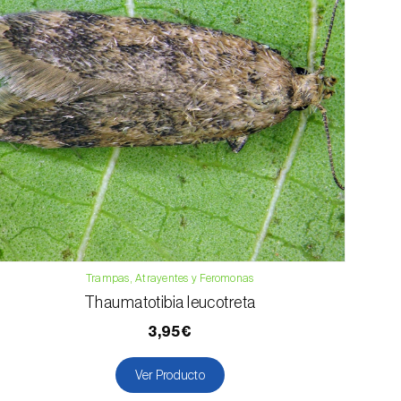
Trampas, Atrayentes y Feromonas
Thaumatotibia leucotreta
3,95€
Ver Producto