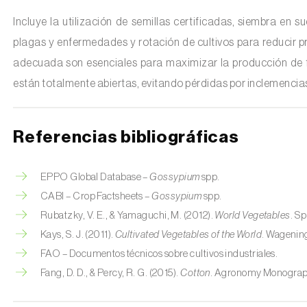
Incluye la utilización de semillas certificadas, siembra en 
plagas y enfermedades y rotación de cultivos para reducir pro
adecuada son esenciales para maximizar la producción de f
están totalmente abiertas, evitando pérdidas por inclemencias
Referencias bibliográficas
EPPO Global Database –
Gossypium
spp.
CABI – Crop Factsheets –
Gossypium
spp.
Rubatzky, V. E., & Yamaguchi, M. (2012).
World Vegetables
. Sp
Kays, S. J. (2011).
Cultivated Vegetables of the World
. Wagenin
FAO – Documentos técnicos sobre cultivos industriales.
Fang, D. D., & Percy, R. G. (2015).
Cotton
. Agronomy Monograph