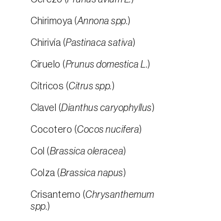
Chirimoya (
Annona spp.
)
Chirivía (
Pastinaca sativa
)
Ciruelo (
Prunus domestica L.
)
Cítricos (
Citrus spp.
)
Clavel (
Dianthus caryophyllus
)
Cocotero (
Cocos nucifera
)
Col (
Brassica oleracea
)
Colza (
Brassica napus
)
Crisantemo (
Chrysanthemum
spp.
)