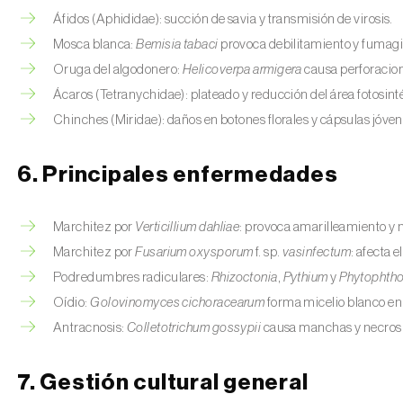
Áfidos (Aphididae): succión de savia y transmisión de virosis.
Mosca blanca:
Bemisia tabaci
provoca debilitamiento y fumagi
Oruga del algodonero:
Helicoverpa armigera
causa perforacion
Ácaros (Tetranychidae): plateado y reducción del área fotosinté
Chinches (Miridae): daños en botones florales y cápsulas jóven
6. Principales enfermedades
Marchitez por
Verticillium dahliae
: provoca amarilleamiento y n
Marchitez por
Fusarium oxysporum
f. sp.
vasinfectum
: afecta 
Podredumbres radiculares:
Rhizoctonia
,
Pythium
y
Phytophtho
Oídio:
Golovinomyces cichoracearum
forma micelio blanco en 
Antracnosis:
Colletotrichum gossypii
causa manchas y necrosis
7. Gestión cultural general