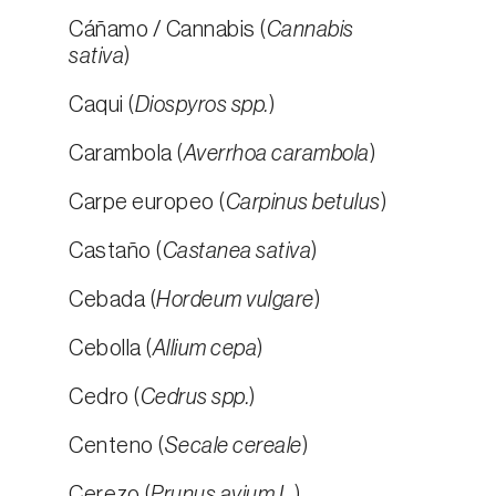
Cáñamo / Cannabis (
Cannabis
sativa
)
Caqui (
Diospyros spp.
)
Carambola (
Averrhoa carambola
)
Carpe europeo (
Carpinus betulus
)
Castaño (
Castanea sativa
)
Cebada (
Hordeum vulgare
)
Cebolla (
Allium cepa
)
Cedro (
Cedrus spp.
)
Centeno (
Secale cereale
)
Cerezo (
Prunus avium L.
)