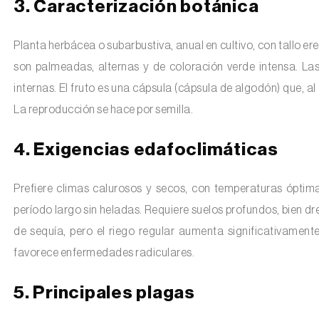
3. Caracterización botánica
Planta herbácea o subarbustiva, anual en cultivo, con tallo er
son palmeadas, alternas y de coloración verde intensa. La
internas. El fruto es una cápsula (cápsula de algodón) que, al 
La reproducción se hace por semilla.
4. Exigencias edafoclimáticas
Prefiere climas calurosos y secos, con temperaturas óptim
período largo sin heladas. Requiere suelos profundos, bien dr
de sequía, pero el riego regular aumenta significativament
favorece enfermedades radiculares.
5. Principales plagas