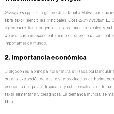
Gossypium
spp. es un género de la familia Malvaceae que in
fibra textil, siendo las principales
Gossypium hirsutum
L.,
G
:
algodonero tiene origen en las regiones tropicales y sub
domesticado independientemente en diferentes continentes.
importantes del mundo.
2. Importancia económica
El algodón es la principal fibra natural utilizada por la industri
para la extracción de aceite y la producción de harina para
económica en países tropicales y subtropicales, siendo fun
textil, alimentaria y oleaginosa. La demanda mundial se man
fibra.