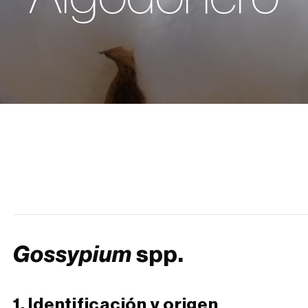
Gossypium
spp.
1. Identificación y origen