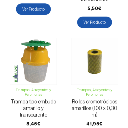
Escarabajo oriental (
Exomala (=Anomala)
orientalis
)
5,50€
Ver Producto
Escarabajo rosado esmeralda (
Cneorhinus
Ver Producto
serranoi
)
Escarabajo tortuga del eucalipto
(
Trachymela sloanei
)
Escarabajos capricornio (
Cerambyx cerdo e
C. welensii
)
Escarabajos metálicos barrenadores de la
madera (
Agrilus spp.
)
Trampas, Atrayentes y
Trampas, Atrayentes y
Feromonas
Feromonas
Escolítidos
Trampa tipo embudo
Rollos cromotrópicos
amarillo y
amarillos (100 x 0,30
Esfinge de la correhuela (
Agrius convolvuli
)
transparente
m)
Falena invernal (
Operophtera brumata
)
8,45€
41,95€