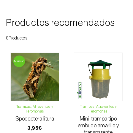
Esbelto latón bruñido (
Thysanoplusia
orichalcea
)
Productos recomendados
Escama harinosa (
Pseudococcus
longispinus
)
8Productos
Escarabajo de la patata (
Leptinotarsa
decemlineata
)
Nuevo
Escarabajo de las ramas del nogal
(
Pityophthorus juglandis
)
Escarabajo del frambueso (
Byturus spp.
)
Escarabajo descortezador grande del
Trampas, Atrayentes y
Trampas, Atrayentes y
alerce (
Ips cembrae
)
Feromonas
Feromonas
Spodoptera litura
Mini-trampa tipo
Escarabajo japonés (
Popillia japonica
)
embudo amarillo y
3,95€
transparente