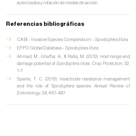
autorizados y rotación de modos de acción.
Cochinillas
Cogollero del maíz (
Spodoptera frugiperda
)
Referencias bibliográficas
Cogollero del tomate (
Keiferia lycopersicella
)
CABI – Invasive Species Compendium –
Spodoptera litura.
Coleópteros de grandes dimensiones
EPPO Global Database –
Spodoptera litura.
Ahmad, M., Ghaffar, A., & Rafiq, M. (2013). Host range and
Coleópteros de pequeñas dimensiones
damage potential of
Spodoptera litura
.
Crop Protection
, 52,
1–7.
Criocero del espárrago (
Crioceris asparagi e
Sparks, T. C. (2013). Insecticide resistance management
C. duodecimpunctata
)
and the role of
Spodoptera
species.
Annual Review of
Entomology
, 58, 467–487.
Cuerado (
Agrotis saucia
)
Culebrilla del corcho (
Coroebus undatus
)
Drosófila de alas manchadas (
Drosophila
suzukii
)