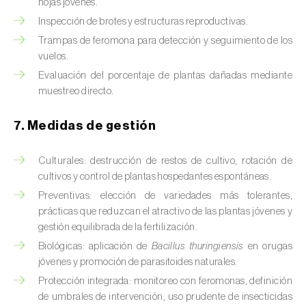
hojas jóvenes.
Chinche verde (
Nezara viridula
)
Inspección de brotes y estructuras reproductivas.
Trampas de feromona para detección y seguimiento de los
Cicadas (
Jacobiasca lybica, Scaphoideus
vuelos.
titanus e Empoasca spp.
)
Evaluación del porcentaje de plantas dañadas mediante
muestreo directo.
Cigarra espumosa (
Philaenus spumarius
)
Cochinilla de Comstock (
Pseudococcus
7. Medidas de gestión
comstocki
)
Culturales: destrucción de restos de cultivo, rotación de
Cochinilla de los cítricos (
Planococcus citri
)
cultivos y control de plantas hospedantes espontáneas.
Preventivas: elección de variedades más tolerantes,
Cochinilla de San José (
Quadraspidiotus (=
prácticas que reduzcan el atractivo de las plantas jóvenes y
Diaspidiotus) perniciosus
)
gestión equilibrada de la fertilización.
Biológicas: aplicación de
Bacillus thuringiensis
en orugas
Cochinilla obscura (
Pseudococcus viburni
)
jóvenes y promoción de parasitoides naturales.
Cochinilla roja de los cítricos (
Aonidiella
Protección integrada: monitoreo con feromonas, definición
aurantii
)
de umbrales de intervención, uso prudente de insecticidas