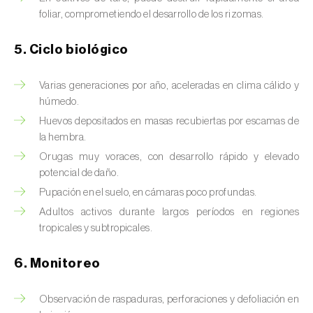
Chinche de las piñas (
Leptoglossus
foliar, comprometiendo el desarrollo de los rizomas.
occidentalis
)
Chinche de los eucalyptus (
Thaumastocoris
5. Ciclo biológico
peregrinus
)
Varias generaciones por año, aceleradas en clima cálido y
Chinche del sur (
Blissus insularis
)
húmedo.
Huevos depositados en masas recubiertas por escamas de
Chinche del tomate (
Nesidiocoris tenuis
)
la hembra.
Orugas muy voraces, con desarrollo rápido y elevado
Chinche europea de las semillas
potencial de daño.
(
Metopoplax ditomoides
)
Pupación en el suelo, en cámaras poco profundas.
Chinche harinosa de la vid (
Planococcus
Adultos activos durante largos períodos en regiones
ficus
)
tropicales y subtropicales.
Chinche marrón marmolada (
Halyomorpha
6. Monitoreo
halys
)
Observación de raspaduras, perforaciones y defoliación en
Chinche roja (
Pyrrhocoris apterus
)