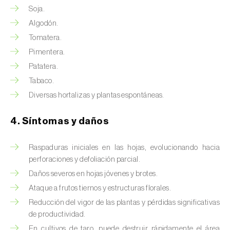
Brugo de la encina (
Tortrix viridana
)
Soja.
Cacoecia de los frutales (
Archips rosana
)
Algodón.
Tomatera.
Cantárida (
Lytta vesicatoria
)
Pimentera.
Patatera.
Capua de los frutos (
Adoxophyes orana
)
Tabaco.
Cecidomía destructora (
Mayetiola
Diversas hortalizas y plantas espontáneas.
destructor
)
4. Síntomas y daños
Ceutorrinco de la col (
Ceutorhynchus
quadridens
)
Raspaduras iniciales en las hojas, evolucionando hacia
perforaciones y defoliación parcial.
Ceutorrinco de los nabos (
Ceutorhynchus
napi
)
Daños severos en hojas jóvenes y brotes.
Ataque a frutos tiernos y estructuras florales.
Chinche de la morera (
Pseudaulacaspis
Reducción del vigor de las plantas y pérdidas significativas
pentagona
)
de productividad.
En cultivos de taro, puede destruir rápidamente el área