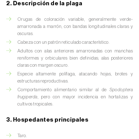
Barrenador del tallo del maíz (
Busseola
2. Descripción de la plaga
fusca
)
Orugas de coloración variable, generalmente verde-
Barrenador del té (
Euwallacea fornicatus, E.
amarronada a marrón, con bandas longitudinales claras y
fornicatior, E. perbrevis e E. kuroshio
)
oscuras.
Cabeza con un patrón reticulado característico.
Barrenador del tomate (
Neoleucinodes
elegantalis
)
Adultos con alas anteriores amarronadas con manchas
reniformes y orbiculares bien definidas; alas posteriores
Barrenillo del almendro (
Scolytus amygdali
)
claras con margen oscuro.
Especie altamente polífaga, atacando hojas, brotes y
Barrenillo del olmo (
Scolytus multistriatus
)
estructuras reproductivas.
Comportamiento alimentario similar al de
Spodoptera
Barrenillo grabador (
Ips acuminatus
)
frugiperda
, pero con mayor incidencia en hortalizas y
cultivos tropicales.
Barrenillo tipografo del abeto rojo (
Ips
typographus
)
3. Hospedantes principales
Bicho camello (
Chrysodeixis chalcites
)
Taro.