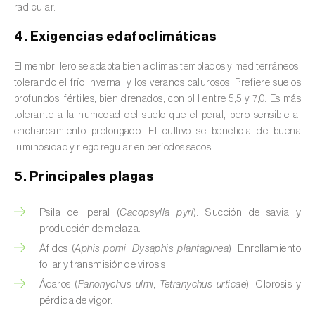
radicular.
Avena (
Avena sativa
)
4. Exigencias edafoclimáticas
Batata dulce (
Ipomoea batatas
)
El membrillero se adapta bien a climas templados y mediterráneos,
Begonia (
Hillebrandia sandwicensis e
tolerando el frío invernal y los veranos calurosos. Prefiere suelos
Begonia spp.
)
profundos, fértiles, bien drenados, con pH entre 5,5 y 7,0. Es más
tolerante a la humedad del suelo que el peral, pero sensible al
Berenjena (
Solanum melongena
)
encharcamiento prolongado. El cultivo se beneficia de buena
luminosidad y riego regular en períodos secos.
Berenjena africana (
Solanum aethiopicum
)
5. Principales plagas
Berro (
Nasturtium officinale
)
Boj (
Buxus sempervirens L.
)
Psila del peral (
Cacopsylla pyri
): Succión de savia y
producción de melaza.
Cacahuete (
Arachis hypogaea
)
Áfidos (
Aphis pomi
,
Dysaphis plantaginea
): Enrollamiento
foliar y transmisión de virosis.
Cacaotero (
Theobroma cacao
)
Ácaros (
Panonychus ulmi
,
Tetranychus urticae
): Clorosis y
pérdida de vigor.
Cafeto (
Coffea spp.
)