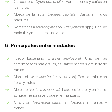
Carpocapsa (
Cydia pomonella
): Perforaciones y daños en
Calabacín (
Cucurbita pepo
)
los frutos.
Mosca de la fruta (
Ceratitis capitata
): Daños en frutos
Calabaza (
Cucurbita spp.
)
maduros.
Nematodos (
Meloidogyne
spp.,
Pratylenchus
spp.): Declive
Caña de azúcar (
Saccharum spp.
)
radicular y menor productividad.
Cáñamo / Cannabis (
Cannabis sativa
)
6. Principales enfermedades
Caqui (
Diospyros spp.
)
Fuego bacteriano (
Erwinia amylovora
): Una de las
Carambola (
Averrhoa carambola
)
enfermedades más graves, causando necrosis y muerte de
ramas.
Carpe europeo (
Carpinus betulus
)
Moniliosis (
Monilinia fructigena
,
M. laxa
): Podredumbres en
flores y frutos.
Castaño (
Castanea sativa
)
Moteado (
Venturia inaequalis
): Lesiones foliares y en frutos,
Cebada (
Hordeum vulgare
)
aunque menos severo que en el manzano.
Chancros (
Neonectria ditissima
): Necrosis en ramas y
Cebolla (
Allium cepa
)
tronco.