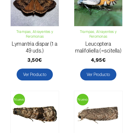
Mango (
Mangifera indica
)
Manzano (
Malus domestica
)
Maracuyá (
Passiflora edulis
)
Trampas, Atrayentes y
Trampas, Atrayentes y
Feromonas
Feromonas
Melocotonero (
Prunus persica
)
Lymantria dispar (1 a
Leucoptera
49 uds.)
malifoliella (=scitella)
Melón (
Cucumis melo
)
3,50€
4,95€
Melón cantalupo (
Cucumis melo: var.
Ver Producto
Ver Producto
reticulatus, var. cantalupensis e var. inodorus
)
Membrillero (
Cydonia oblonga
)
Nuevo
Nuevo
Mijo común (
Panicum miliaceum
)
Mijo perla (
Pennisetum glaucum
)
Morera (
Morus spp.
)