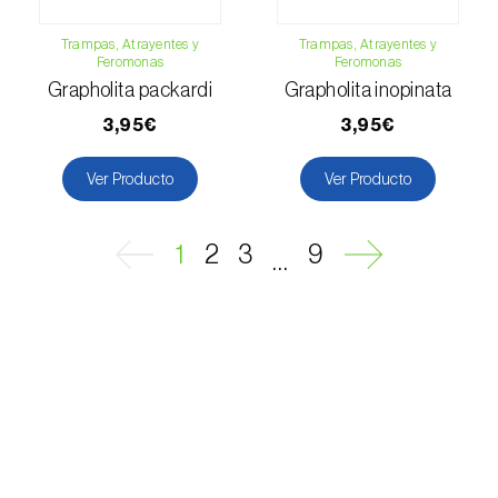
Mostajo blanco (
Sorbus aria
)
Trampas, Atrayentes y
Trampas, Atrayentes y
Feromonas
Feromonas
Nabo (
Brassica rapa
)
Grapholita packardi
Grapholita inopinata
Ñame / Taro (
Colocasia spp., Dioscorea spp.,
3,95€
3,95€
Alocasia spp. e Xanthosoma spp.
)
Ver Producto
Ver Producto
Nectarina (
Prunus persica var. nucipersica
)
Níspero (
Eriobotrya japonica
)
1
2
3
9
...
Nogal (
Juglans regia
)
Olivo (
Olea europaea
)
Olmo (
Ulmus spp.
)
Palmera canaria (
Phoenix canariensis
)
Palmera datilera (
Phoenix dactylifera
)