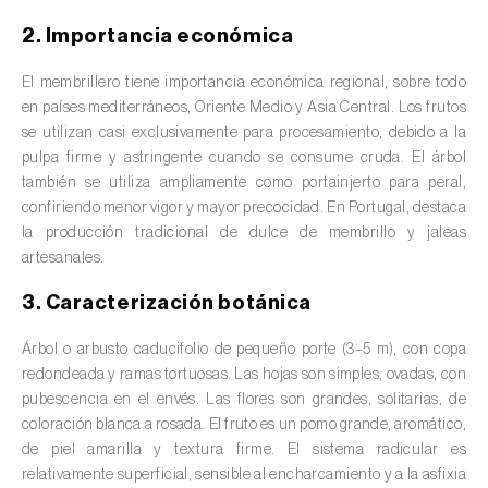
valas, canais, açudes, barragens e estações
2. Importancia económica
de tratamento de águas residuais
)
El membrillero tiene importancia económica regional, sobre todo
Anacardo (
Anacardium occidentale
)
en países mediterráneos, Oriente Medio y Asia Central. Los frutos
se utilizan casi exclusivamente para procesamiento, debido a la
Apio (
Apium graveolens
)
pulpa firme y astringente cuando se consume cruda. El árbol
también se utiliza ampliamente como portainjerto para peral,
Arándano (
Vaccinium spp.
)
confiriendo menor vigor y mayor precocidad. En Portugal, destaca
Áreas no cultivadas (
-
)
la producción tradicional de dulce de membrillo y jaleas
artesanales.
Aromáticas, condimentarias y medicinales
3. Caracterización botánica
(
Coriandrum, Petroselinum, Mentha, Ocimum,
Artemisia, Foeniculum, Laurus, Majorana,
Árbol o arbusto caducifolio de pequeño porte (3–5 m), con copa
Melissa, Pimpinella, Rosmarinus e outras
)
redondeada y ramas tortuosas. Las hojas son simples, ovadas, con
pubescencia en el envés. Las flores son grandes, solitarias, de
Arroz (
Oryza spp.
)
coloración blanca a rosada. El fruto es un pomo grande, aromático,
de piel amarilla y textura firme. El sistema radicular es
Avellano (
Corylus avellana L.
)
relativamente superficial, sensible al encharcamiento y a la asfixia