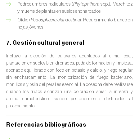
Podredumbres radiculares (
Phytophthora
spp.): Marchitez
Cedro (
Cedrus spp.
)
y muerte de plantas en suelos encharcados.
Oídio (
Podosphaera clandestina
): Recubrimiento blanco en
Centeno (
Secale cereale
)
hojas jóvenes.
Cerezo (
Prunus avium L.
)
7. Gestión cultural general
Chirimoya (
Annona spp.
)
Incluye la elección de cultivares adaptados al clima local,
Chirivía (
Pastinaca sativa
)
plantación en suelos bien drenados, poda de formación y limpieza,
abonado equilibrado con foco en potasio y calcio, y riego regular
Ciruelo (
Prunus domestica L.
)
sin encharcamiento. La monitorización de fuego bacteriano,
moniliosis y psila del peral es esencial. La cosecha debe realizarse
Cítricos (
Citrus spp.
)
cuando los frutos alcanzan una coloración amarilla intensa y
aroma característico, siendo posteriormente destinados al
Clavel (
Dianthus caryophyllus
)
procesamiento.
Cocotero (
Cocos nucifera
)
Referencias bibliográficas
Col (
Brassica oleracea
)