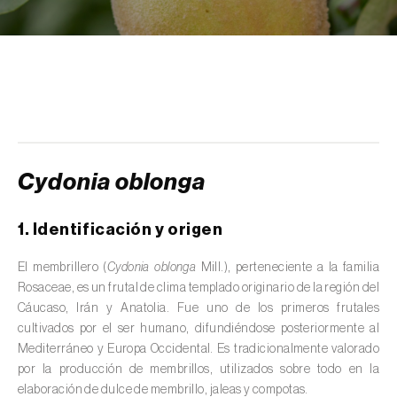
scolymus
)
Alcaravea (
Carum carvi
)
Alcornoque (
Quercus suber
)
Alerce (
Larix spp.
)
Alfalfa (
Medicago sativa
)
Cydonia oblonga
Algarrobo (
Ceratonia siliqua
)
1. Identificación y origen
Algodonero (
Gossypium spp.
)
El membrillero (
Cydonia oblonga
Mill.), perteneciente a la familia
Aliso (
Alnus glutinosa
)
Rosaceae, es un frutal de clima templado originario de la región del
Cáucaso, Irán y Anatolia. Fue uno de los primeros frutales
Almendro (
Prunus dulcis
)
cultivados por el ser humano, difundiéndose posteriormente al
Altramuz (
Lupinus spp.
)
Mediterráneo y Europa Occidental. Es tradicionalmente valorado
por la producción de membrillos, utilizados sobre todo en la
Ambientes acuáticos (
Pântanos, lagoas,
elaboración de dulce de membrillo, jaleas y compotas.