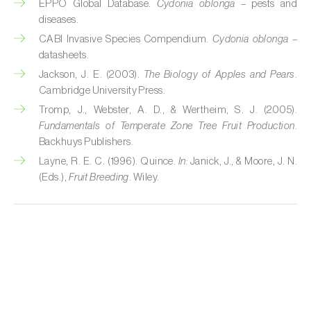
EPPO Global Database.
Cydonia oblonga
– pests and
Colza (
Brassica napus
)
diseases.
CABI Invasive Species Compendium.
Cydonia oblonga
–
Crisantemo (
Chrysanthemum spp.
)
datasheets.
Drácena (
Dracaena spp.
)
Jackson, J. E. (2003).
The Biology of Apples and Pears
.
Cambridge University Press.
Encina (
Quercus ilex e Quercus rotundifolia
)
Tromp, J., Webster, A. D., & Wertheim, S. J. (2005).
Fundamentals of Temperate Zone Tree Fruit Production
.
Endivia (
Cichorium intybus
)
Backhuys Publishers.
Layne, R. E. C. (1996). Quince.
In:
Janick, J., & Moore, J. N.
Espárrago (
Asparagus officinalis
)
(Eds.),
Fruit Breeding
. Wiley.
Espinaca (
Spinacia oleracea
)
Feijoa (
Feijoa sellowiana
)
Frambuesa (
Rubus idaeus
)
Frambuesa negra (
Rubus occidentalis
)