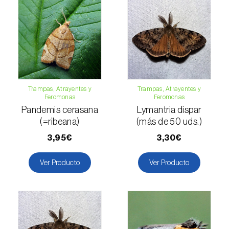
Levístico (
Levisticum officinale
)
Lichi (
Litchi chinensis
)
Limón (
Citrus limon
)
Lino (
Linum usitatissimum
)
Trampas, Atrayentes y
Trampas, Atrayentes y
Feromonas
Feromonas
Lulo / Naranjilla (
Solanum quitoense
)
Pandemis cerasana
Lymantria dispar
Lúpulo (
Humulus lupulus
)
(=ribeana)
(más de 50 uds.)
3,95€
3,30€
Macadamia (
Macadamia spp.
)
Ver Producto
Ver Producto
Madroño (
Arbutus unedo
)
Maíz (
Zea mays
)
Mandioca (
Manihot esculenta
)