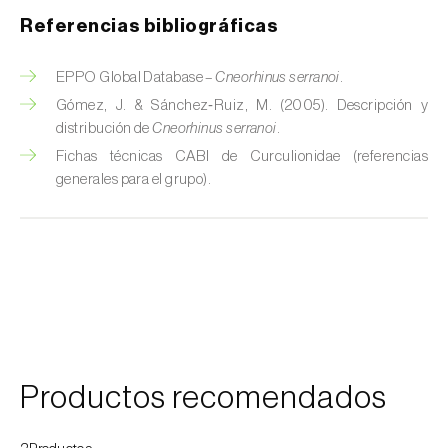
Referencias bibliográficas
Cochinillas
Cogollero del maíz (
Spodoptera frugiperda
)
EPPO Global Database –
Cneorhinus serranoi
.
Gómez, J. & Sánchez‑Ruiz, M. (2005). Descripción y
Cogollero del tomate (
Keiferia lycopersicella
)
distribución de
Cneorhinus serranoi
.
Fichas técnicas CABI de Curculionidae (referencias
Coleópteros de grandes dimensiones
generales para el grupo).
Coleópteros de pequeñas dimensiones
Criocero del espárrago (
Crioceris asparagi e
C. duodecimpunctata
)
Cuerado (
Agrotis saucia
)
Culebrilla del corcho (
Coroebus undatus
)
Productos recomendados
Drosófila de alas manchadas (
Drosophila
suzukii
)