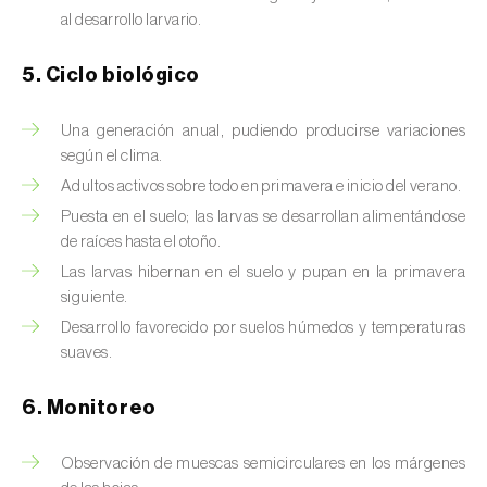
Chinche de las piñas (
Leptoglossus
al desarrollo larvario.
occidentalis
)
5. Ciclo biológico
Chinche de los eucalyptus (
Thaumastocoris
peregrinus
)
Una generación anual, pudiendo producirse variaciones
Chinche del sur (
Blissus insularis
)
según el clima.
Adultos activos sobre todo en primavera e inicio del verano.
Chinche del tomate (
Nesidiocoris tenuis
)
Puesta en el suelo; las larvas se desarrollan alimentándose
de raíces hasta el otoño.
Chinche europea de las semillas
(
Metopoplax ditomoides
)
Las larvas hibernan en el suelo y pupan en la primavera
siguiente.
Chinche harinosa de la vid (
Planococcus
Desarrollo favorecido por suelos húmedos y temperaturas
ficus
)
suaves.
Chinche marrón marmolada (
Halyomorpha
6. Monitoreo
halys
)
Observación de muescas semicirculares en los márgenes
Chinche roja (
Pyrrhocoris apterus
)