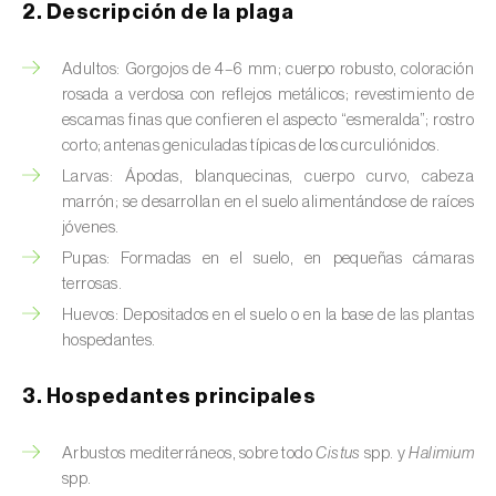
Barrenador del tallo del maíz (
Busseola
2. Descripción de la plaga
fusca
)
Adultos: Gorgojos de 4–6 mm; cuerpo robusto, coloración
Barrenador del té (
Euwallacea fornicatus, E.
rosada a verdosa con reflejos metálicos; revestimiento de
fornicatior, E. perbrevis e E. kuroshio
)
escamas finas que confieren el aspecto “esmeralda”; rostro
corto; antenas geniculadas típicas de los curculiónidos.
Barrenador del tomate (
Neoleucinodes
Larvas: Ápodas, blanquecinas, cuerpo curvo, cabeza
elegantalis
)
marrón; se desarrollan en el suelo alimentándose de raíces
Barrenillo del almendro (
Scolytus amygdali
)
jóvenes.
Pupas: Formadas en el suelo, en pequeñas cámaras
Barrenillo del olmo (
Scolytus multistriatus
)
terrosas.
Huevos: Depositados en el suelo o en la base de las plantas
Barrenillo grabador (
Ips acuminatus
)
hospedantes.
Barrenillo tipografo del abeto rojo (
Ips
3. Hospedantes principales
typographus
)
Bicho camello (
Chrysodeixis chalcites
)
Arbustos mediterráneos, sobre todo
Cistus
spp. y
Halimium
spp.