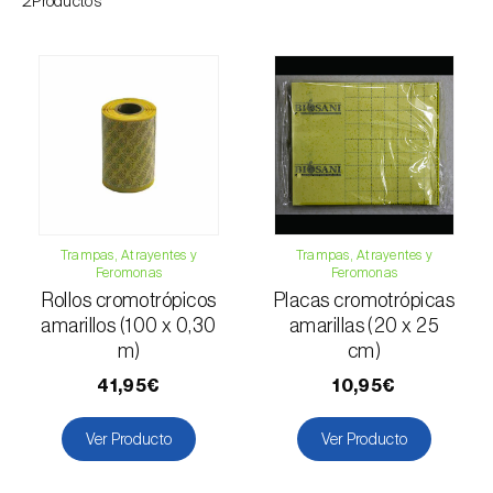
2Productos
Esbelto latón bruñido (
Thysanoplusia
orichalcea
)
Escama harinosa (
Pseudococcus
longispinus
)
Escarabajo de la patata (
Leptinotarsa
decemlineata
)
Escarabajo de las ramas del nogal
Trampas, Atrayentes y
Trampas, Atrayentes y
Feromonas
Feromonas
(
Pityophthorus juglandis
)
Rollos cromotrópicos
Placas cromotrópicas
Escarabajo del frambueso (
Byturus spp.
)
amarillos (100 x 0,30
amarillas (20 x 25
m)
cm)
Escarabajo descortezador grande del
41,95€
10,95€
alerce (
Ips cembrae
)
Ver Producto
Ver Producto
Escarabajo japonés (
Popillia japonica
)