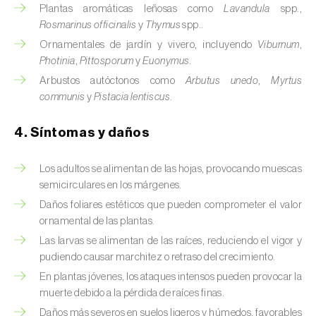
Brugo de la encina (
Tortrix viridana
)
Plantas aromáticas leñosas como
Lavandula
spp.,
Rosmarinus officinalis
y
Thymus
spp..
Cacoecia de los frutales (
Archips rosana
)
Ornamentales de jardín y vivero, incluyendo
Viburnum
,
Photinia
,
Pittosporum
y
Euonymus
.
Cantárida (
Lytta vesicatoria
)
Arbustos autóctonos como
Arbutus unedo
,
Myrtus
Capua de los frutos (
Adoxophyes orana
)
communis
y
Pistacia lentiscus
.
Cecidomía destructora (
Mayetiola
4. Síntomas y daños
destructor
)
Los adultos se alimentan de las hojas, provocando muescas
Ceutorrinco de la col (
Ceutorhynchus
semicirculares en los márgenes.
quadridens
)
Daños foliares estéticos que pueden comprometer el valor
Ceutorrinco de los nabos (
Ceutorhynchus
ornamental de las plantas.
napi
)
Las larvas se alimentan de las raíces, reduciendo el vigor y
pudiendo causar marchitez o retraso del crecimiento.
Chinche de la morera (
Pseudaulacaspis
En plantas jóvenes, los ataques intensos pueden provocar la
pentagona
)
muerte debido a la pérdida de raíces finas.
Daños más severos en suelos ligeros y húmedos, favorables