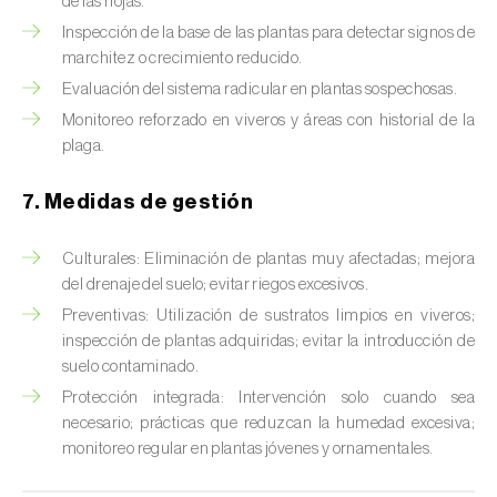
de las hojas.
Chinche verde (
Nezara viridula
)
Inspección de la base de las plantas para detectar signos de
marchitez o crecimiento reducido.
Cicadas (
Jacobiasca lybica, Scaphoideus
Evaluación del sistema radicular en plantas sospechosas.
titanus e Empoasca spp.
)
Monitoreo reforzado en viveros y áreas con historial de la
plaga.
Cigarra espumosa (
Philaenus spumarius
)
7. Medidas de gestión
Cochinilla de Comstock (
Pseudococcus
comstocki
)
Culturales: Eliminación de plantas muy afectadas; mejora
Cochinilla de los cítricos (
Planococcus citri
)
del drenaje del suelo; evitar riegos excesivos.
Preventivas: Utilización de sustratos limpios en viveros;
Cochinilla de San José (
Quadraspidiotus (=
inspección de plantas adquiridas; evitar la introducción de
Diaspidiotus) perniciosus
)
suelo contaminado.
Protección integrada: Intervención solo cuando sea
Cochinilla obscura (
Pseudococcus viburni
)
necesario; prácticas que reduzcan la humedad excesiva;
monitoreo regular en plantas jóvenes y ornamentales.
Cochinilla roja de los cítricos (
Aonidiella
aurantii
)