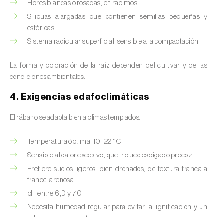
Flores blancas o rosadas, en racimos
Avena (
Avena sativa
)
Silicuas alargadas que contienen semillas pequeñas y
Batata dulce (
Ipomoea batatas
)
esféricas
Sistema radicular superficial, sensible a la compactación
Begonia (
Hillebrandia sandwicensis e
Begonia spp.
)
La forma y coloración de la raíz dependen del cultivar y de las
condiciones ambientales.
Berenjena (
Solanum melongena
)
4. Exigencias edafoclimáticas
Berenjena africana (
Solanum aethiopicum
)
El rábano se adapta bien a climas templados:
Berro (
Nasturtium officinale
)
Temperatura óptima: 10–22 °C
Boj (
Buxus sempervirens L.
)
Sensible al calor excesivo, que induce espigado precoz
Cacahuete (
Arachis hypogaea
)
Prefiere suelos ligeros, bien drenados, de textura franca a
franco-arenosa
Cacaotero (
Theobroma cacao
)
pH entre 6,0 y 7,0
Necesita humedad regular para evitar la lignificación y un
Cafeto (
Coffea spp.
)