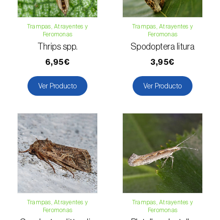
Guisante (
Pisum sativum
)
Trampas, Atrayentes y
Trampas, Atrayentes y
Haba (
Vicia faba
)
Feromonas
Feromonas
Thrips spp.
Spodoptera litura
Higuera (
Ficus carica
)
6,95€
3,95€
Jazmín (
Jasminum officinale
)
Ver Producto
Ver Producto
Judia común (
Phaseolus vulgaris
)
Judia de ojo negro (
Vigna spp.
)
Kiwi (
Actinidia deliciosa
)
Laurel (
Laurus nobilis
)
Lechuga (
Lactuca sativa
)
Trampas, Atrayentes y
Trampas, Atrayentes y
Lenteja (
Lens culinaris
)
Feromonas
Feromonas