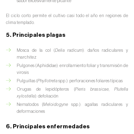
sabor excesivamente picante
Calabacín (
Cucurbita pepo
)
El ciclo corto permite el cultivo casi todo el año en regiones de
Calabaza (
Cucurbita spp.
)
clima templado.
5. Principales plagas
Caña de azúcar (
Saccharum spp.
)
Cáñamo / Cannabis (
Cannabis sativa
)
Mosca de la col (
Delia radicum
): daños radiculares y
marchitez
Caqui (
Diospyros spp.
)
Pulgones (Aphididae): enrollamiento foliar y transmisión de
virosis
Carambola (
Averrhoa carambola
)
Pulguillas (
Phyllotreta
spp.): perforaciones foliares típicas
Carpe europeo (
Carpinus betulus
)
Orugas de lepidópteros (
Pieris brassicae
,
Plutella
xylostella
): defoliación
Castaño (
Castanea sativa
)
Nematodos (
Meloidogyne
spp.): agallas radiculares y
deformaciones
Cebada (
Hordeum vulgare
)
6. Principales enfermedades
Cebolla (
Allium cepa
)