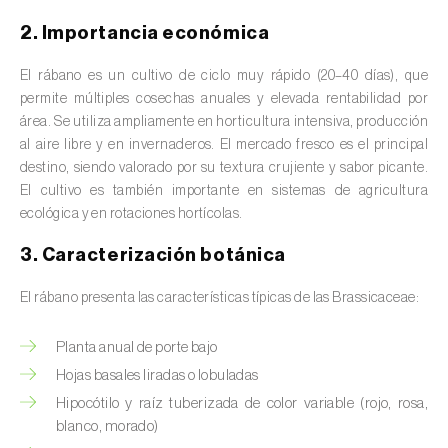
valas, canais, açudes, barragens e estações
2. Importancia económica
de tratamento de águas residuais
)
El rábano es un cultivo de ciclo muy rápido (20–40 días), que
Anacardo (
Anacardium occidentale
)
permite múltiples cosechas anuales y elevada rentabilidad por
área. Se utiliza ampliamente en horticultura intensiva, producción
Apio (
Apium graveolens
)
al aire libre y en invernaderos. El mercado fresco es el principal
destino, siendo valorado por su textura crujiente y sabor picante.
Arándano (
Vaccinium spp.
)
El cultivo es también importante en sistemas de agricultura
Áreas no cultivadas (
-
)
ecológica y en rotaciones hortícolas.
3. Caracterización botánica
Aromáticas, condimentarias y medicinales
(
Coriandrum, Petroselinum, Mentha, Ocimum,
El rábano presenta las características típicas de las Brassicaceae:
Artemisia, Foeniculum, Laurus, Majorana,
Melissa, Pimpinella, Rosmarinus e outras
)
Planta anual de porte bajo
Arroz (
Oryza spp.
)
Hojas basales liradas o lobuladas
Hipocótilo y raíz tuberizada de color variable (rojo, rosa,
Avellano (
Corylus avellana L.
)
blanco, morado)