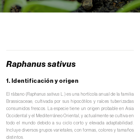
scolymus
)
Alcaravea (
Carum carvi
)
Alcornoque (
Quercus suber
)
Alerce (
Larix spp.
)
Alfalfa (
Medicago sativa
)
Raphanus sativus
Algarrobo (
Ceratonia siliqua
)
1. Identificación y origen
Algodonero (
Gossypium spp.
)
El rábano (
Raphanus sativus
L.) es una hortícola anual de la familia
Aliso (
Alnus glutinosa
)
Brassicaceae, cultivada por sus hipocótilos y raíces tuberizadas
consumidos frescos. La especie tiene un origen probable en Asia
Almendro (
Prunus dulcis
)
Occidental y el Mediterráneo Oriental, y actualmente se cultiva en
Altramuz (
Lupinus spp.
)
todo el mundo debido a su ciclo corto y elevada adaptabilidad.
Incluye diversos grupos varietales, con formas, colores y tamaños
Ambientes acuáticos (
Pântanos, lagoas,
distintos.