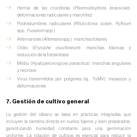
Cedro (
Cedrus spp.
)
Hernia de las crucíferas (
Plasmodiophora brassicae
):
deformaciones radiculares y marchitez
Centeno (
Secale cereale
)
Podredumbres radiculares (
Rhizoctonia solani
,
Pythium
spp.,
Fusarium
spp.)
Cerezo (
Prunus avium L.
)
Alternariosis (
Alternaria
spp.): manchas foliares
Chirimoya (
Annona spp.
)
Oídio (
Erysiphe cruciferarum
): manchas blancas y
reducción de la fotosíntesis
Chirivía (
Pastinaca sativa
)
Mildiu (
Hyaloperonospora parasitica
): manchas angulares
y necrosis
Ciruelo (
Prunus domestica L.
)
Virus transmitidos por pulgones (ej.: TuMV): mosaicos y
deformaciones
Cítricos (
Citrus spp.
)
Clavel (
Dianthus caryophyllus
)
7. Gestión de cultivo general
Cocotero (
Cocos nucifera
)
La gestión del rábano se basa en prácticas integradas que
incluyen la siembra directa en suelos ligeros y bien preparados,
Col (
Brassica oleracea
)
garantizando humedad constante para una germinación
uniforme. La rotación de cultivos es esencial para reducir la