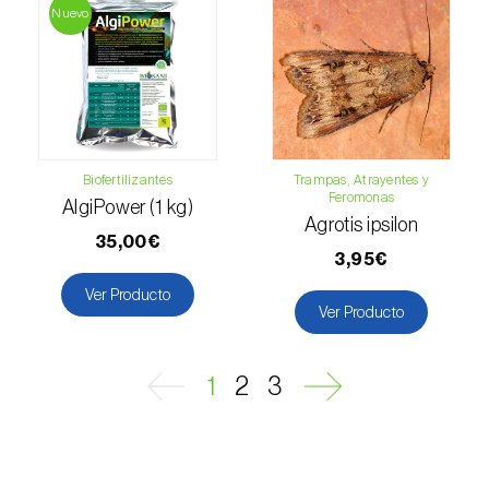
Nuevo
Mostajo blanco (
Sorbus aria
)
Nabo (
Brassica rapa
)
Ñame / Taro (
Colocasia spp., Dioscorea spp.,
Alocasia spp. e Xanthosoma spp.
)
Biofertilizantes
Trampas, Atrayentes y
Nectarina (
Prunus persica var. nucipersica
)
Feromonas
AlgiPower (1 kg)
Agrotis ipsilon
35,00€
Níspero (
Eriobotrya japonica
)
3,95€
Nogal (
Juglans regia
)
Ver Producto
Ver Producto
Olivo (
Olea europaea
)
1
2
3
Olmo (
Ulmus spp.
)
Palmera canaria (
Phoenix canariensis
)
Palmera datilera (
Phoenix dactylifera
)