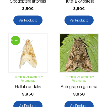
Spodoptera littoralis
Plutella xylostella
Levístico (
Levisticum officinale
)
3,50€
3,50€
Lichi (
Litchi chinensis
)
Ver Producto
Ver Producto
Limón (
Citrus limon
)
Lino (
Linum usitatissimum
)
Nuevo
Lulo / Naranjilla (
Solanum quitoense
)
Lúpulo (
Humulus lupulus
)
Macadamia (
Macadamia spp.
)
Trampas, Atrayentes y
Trampas, Atrayentes y
Madroño (
Arbutus unedo
)
Feromonas
Feromonas
Hellula undalis
Autographa gamma
Maíz (
Zea mays
)
3,95€
3,95€
Mandioca (
Manihot esculenta
)
Ver Producto
Ver Producto