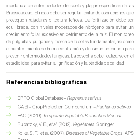
Colza (
Brassica napus
)
incidencia de enfermedades del suelo y plagas específicas de las
Brassicaceae. El riego debe ser regular, evitando oscilaciones que
Crisantemo (
Chrysanthemum spp.
)
provoquen rajaduras o textura leñosa. La fertilización debe ser
equilibrada, con niveles moderados de nitrógeno para evitar un
Drácena (
Dracaena spp.
)
crecimiento foliar excesivo en detrimento de la raíz. El monitoreo
de pulguillas, pulgones y mosca de la col es fundamental, así como
Encina (
Quercus ilex e Quercus rotundifolia
)
el mantenimiento de buena ventilación y densidad adecuada para
prevenir enfermedades fúngicas. La cosecha debe realizarse en el
Endivia (
Cichorium intybus
)
estadio ideal para evitar la lignificación y la pérdida de calidad.
Espárrago (
Asparagus officinalis
)
Referencias bibliográficas
Espinaca (
Spinacia oleracea
)
EPPO Global Database –
Raphanus sativus
Feijoa (
Feijoa sellowiana
)
CABI – Crop Protection Compendium –
Raphanus sativus
Frambuesa (
Rubus idaeus
)
FAO (2020).
Temperate Vegetable Production Manual
.
Rubatzky, V. E.,
et al.
(2012).
Vegetables
. Springer.
Frambuesa negra (
Rubus occidentalis
)
Koike, S. T.,
et al.
(2007).
Diseases of Vegetable Crops
. APS