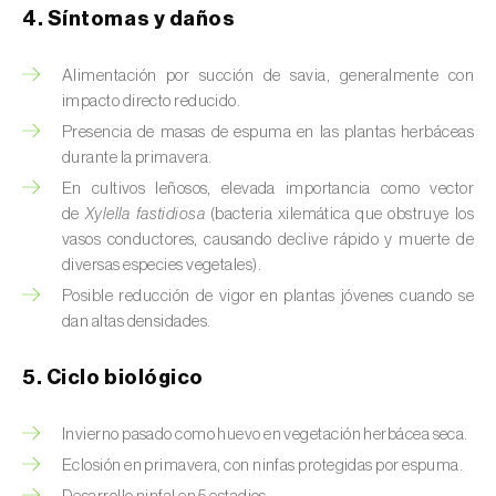
Brugo de la encina (
Tortrix viridana
)
4. Síntomas y daños
Cacoecia de los frutales (
Archips rosana
)
Alimentación por succión de savia, generalmente con
Cantárida (
Lytta vesicatoria
)
impacto directo reducido.
Presencia de masas de espuma en las plantas herbáceas
Capua de los frutos (
Adoxophyes orana
)
durante la primavera.
En cultivos leñosos, elevada importancia como vector
Cecidomía destructora (
Mayetiola
de
Xylella fastidiosa
(bacteria xilemática que obstruye los
destructor
)
vasos conductores, causando declive rápido y muerte de
diversas especies vegetales).
Ceutorrinco de la col (
Ceutorhynchus
Posible reducción de vigor en plantas jóvenes cuando se
quadridens
)
dan altas densidades.
Ceutorrinco de los nabos (
Ceutorhynchus
napi
)
5. Ciclo biológico
Chinche de la morera (
Pseudaulacaspis
Invierno pasado como huevo en vegetación herbácea seca.
pentagona
)
Eclosión en primavera, con ninfas protegidas por espuma.