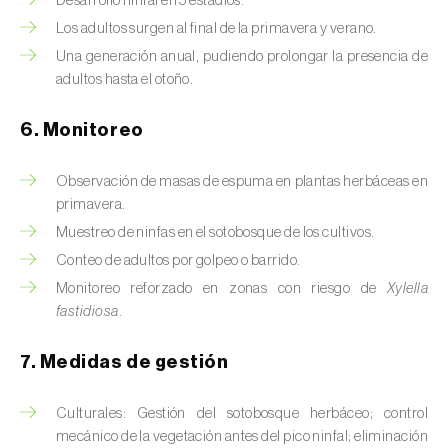
Desarrollo ninfal en 5 estadios.
Chinche de las piñas (
Leptoglossus
occidentalis
)
Los adultos surgen al final de la primavera y verano.
Una generación anual, pudiendo prolongar la presencia de
Chinche de los eucalyptus (
Thaumastocoris
adultos hasta el otoño.
peregrinus
)
6. Monitoreo
Chinche del sur (
Blissus insularis
)
Chinche del tomate (
Nesidiocoris tenuis
)
Observación de masas de espuma en plantas herbáceas en
primavera.
Chinche europea de las semillas
Muestreo de ninfas en el sotobosque de los cultivos.
(
Metopoplax ditomoides
)
Conteo de adultos por golpeo o barrido.
Monitoreo reforzado en zonas con riesgo de
Xylella
Chinche harinosa de la vid (
Planococcus
fastidiosa
.
ficus
)
7. Medidas de gestión
Chinche marrón marmolada (
Halyomorpha
halys
)
Culturales: Gestión del sotobosque herbáceo; control
Chinche roja (
Pyrrhocoris apterus
)
mecánico de la vegetación antes del pico ninfal; eliminación