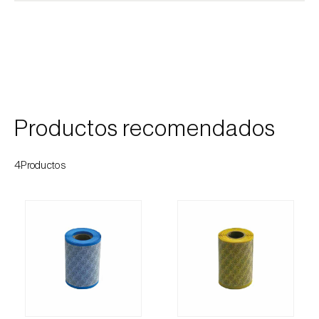
Cochinillas
Cogollero del maíz (
Spodoptera frugiperda
)
Cogollero del tomate (
Keiferia lycopersicella
)
Coleópteros de grandes dimensiones
Productos recomendados
Coleópteros de pequeñas dimensiones
4Productos
Criocero del espárrago (
Crioceris asparagi e
C. duodecimpunctata
)
Cuerado (
Agrotis saucia
)
Culebrilla del corcho (
Coroebus undatus
)
Drosófila de alas manchadas (
Drosophila
suzukii
)