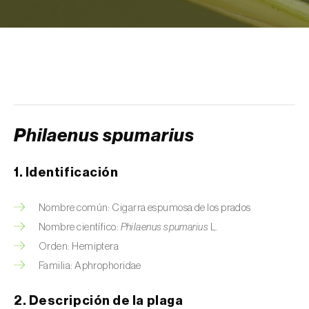
Arañuelo del ciruelo (
Yponomeuta
(=Hyponomeuta) padella
)
Avispilla de las agallas del castaño
(
Dryocosmus kuriphilus
)
Barrenador de la alcachofa (
Gortyna
xanthenes
)
Philaenus spumarius
Barrenador del arroz (
Chilo suppressalis
)
1. Identificación
Barrenador del maíz (
Ostrinia nubilalis
)
Nombre común: Cigarra espumosa de los prados
Barrenador del melocotón (
Carposina
Nombre científico:
Philaenus spumarius
L.
sasakii (=niponensis)
)
Orden: Hemiptera
Barrenador del tallo de la caña de azúcar
Familia: Aphrophoridae
(
Diatraea saccharalis
)
2. Descripción de la plaga