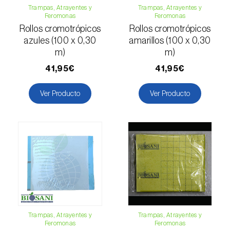
Trampas, Atrayentes y
Trampas, Atrayentes y
Esbelto latón bruñido (
Thysanoplusia
Feromonas
Feromonas
orichalcea
)
Rollos cromotrópicos
Rollos cromotrópicos
azules (100 x 0,30
amarillos (100 x 0,30
Escama harinosa (
Pseudococcus
m)
m)
longispinus
)
41,95€
41,95€
Escarabajo de la patata (
Leptinotarsa
Ver Producto
Ver Producto
decemlineata
)
Escarabajo de las ramas del nogal
(
Pityophthorus juglandis
)
Escarabajo del frambueso (
Byturus spp.
)
Escarabajo descortezador grande del
alerce (
Ips cembrae
)
Escarabajo japonés (
Popillia japonica
)
Trampas, Atrayentes y
Trampas, Atrayentes y
Feromonas
Feromonas