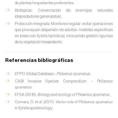
de plantas hospedantes preferentes.
Chinche verde (
Nezara viridula
)
Biológicas: Conservación de enemigos naturales
(depredadores generalistas).
Cicadas (
Jacobiasca lybica, Scaphoideus
Protección integrada: Monitoreo regular; evitar operaciones
titanus e Empoasca spp.
)
que provoquen dispersión de adultos; medidas específicas
en áreas con
Xylella fastidiosa
, incluyendo gestión rigurosa
Cigarra espumosa (
Philaenus spumarius
)
de la vegetación hospedante.
Cochinilla de Comstock (
Pseudococcus
comstocki
)
Referencias bibliográficas
Cochinilla de los cítricos (
Planococcus citri
)
EPPO Global Database –
Philaenus spumarius
.
Cochinilla de San José (
Quadraspidiotus (=
CABI Invasive Species Compendium –
Philaenus
Diaspidiotus) perniciosus
)
spumarius
.
EFSA (2019).
Biology and ecology of Philaenus spumarius
.
Cochinilla obscura (
Pseudococcus viburni
)
Cornara, D.
et al.
(2017).
Vector role of Philaenus spumarius
Cochinilla roja de los cítricos (
Aonidiella
in Xylella epidemiology
.
aurantii
)