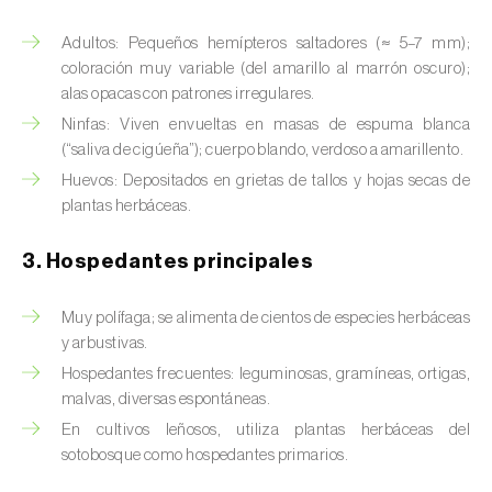
Barrenador del tallo del maíz (
Busseola
fusca
)
Adultos: Pequeños hemípteros saltadores (≈ 5–7 mm);
coloración muy variable (del amarillo al marrón oscuro);
Barrenador del té (
Euwallacea fornicatus, E.
alas opacas con patrones irregulares.
fornicatior, E. perbrevis e E. kuroshio
)
Ninfas: Viven envueltas en masas de espuma blanca
(“saliva de cigúeña”); cuerpo blando, verdoso a amarillento.
Barrenador del tomate (
Neoleucinodes
elegantalis
)
Huevos: Depositados en grietas de tallos y hojas secas de
plantas herbáceas.
Barrenillo del almendro (
Scolytus amygdali
)
3. Hospedantes principales
Barrenillo del olmo (
Scolytus multistriatus
)
Muy polífaga; se alimenta de cientos de especies herbáceas
Barrenillo grabador (
Ips acuminatus
)
y arbustivas.
Barrenillo tipografo del abeto rojo (
Ips
Hospedantes frecuentes: leguminosas, gramíneas, ortigas,
typographus
)
malvas, diversas espontáneas.
En cultivos leñosos, utiliza plantas herbáceas del
Bicho camello (
Chrysodeixis chalcites
)
sotobosque como hospedantes primarios.