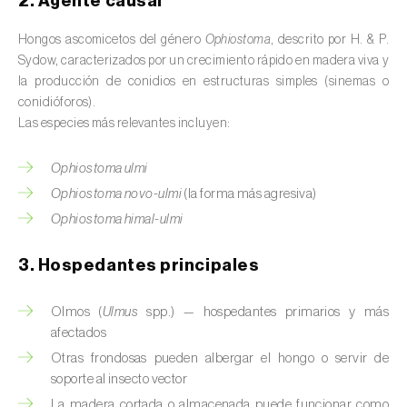
2. Agente causal
Podredumbre radicular (
Pythium spp.
)
Hongos ascomicetos del género
Ophiostoma
, descrito por H. & P.
Roya del rosal (
Phragmidium mucronatum
)
Sydow, caracterizados por un crecimiento rápido en madera viva y
la producción de conidios en estructuras simples (sinemas o
Septoriosis (
Septoria spp.
)
conidióforos).
Las especies más relevantes incluyen:
Tizón temprano (
Alternaria spp.
)
Ophiostoma ulmi
Virus (
Begomovirus, Carlavirus, Comovirus,
Ophiostoma novo-ulmi
(la forma más agresiva)
Crinivirus, Cucumovirus, Ipomovirus,
Ophiostoma himal-ulmi
Potyvirus, Tobamovirus, Torradovirus,
Tospovirus e outros
)
3. Hospedantes principales
Olmos (
Ulmus
spp.) — hospedantes primarios y más
afectados
Otras frondosas pueden albergar el hongo o servir de
soporte al insecto vector
La madera cortada o almacenada puede funcionar como