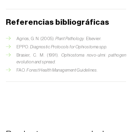
Referencias bibliográficas
Agrios, G. N. (2005).
Plant Pathology
. Elsevier.
EPPO.
Diagnostic Protocols for Ophiostoma spp.
Brasier, C. M. (1991).
Ophiostoma novo-ulmi: pathogen
evolution and spread
.
FAO.
Forest Health Management Guidelines
.