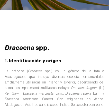
scolymus
)
Alcaravea (
Carum carvi
)
Alcornoque (
Quercus suber
)
Alerce (
Larix spp.
)
Alfalfa (
Medicago sativa
)
Dracaena
spp.
Algarrobo (
Ceratonia siliqua
)
1. Identificación y origen
Algodonero (
Gossypium spp.
)
La drácena (
Dracaena
spp.) es un género de la familia
Aliso (
Alnus glutinosa
)
Asparagaceae que incluye diversas especies ornamentales
ampliamente utilizadas en interior y exterior, dependiendo del
Almendro (
Prunus dulcis
)
clima. Las especies más cultivadas incluyen
Dracaena fragrans
(L.)
Ker Gawl.,
Dracaena marginata
Lam.,
Dracaena reflexa
Lam. y
Altramuz (
Lupinus spp.
)
Dracaena sanderiana
Sander. Son originarias de África,
Madagascar, Asia tropical e islas del Índico. Se caracterizan por el
Ambientes acuáticos (
Pântanos, lagoas,