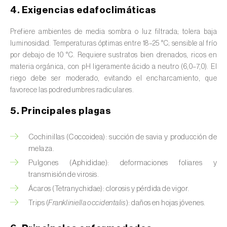
Avena (
Avena sativa
)
4. Exigencias edafoclimáticas
Batata dulce (
Ipomoea batatas
)
Prefiere ambientes de media sombra o luz filtrada; tolera baja
luminosidad. Temperaturas óptimas entre 18–25 °C; sensible al frío
Begonia (
Hillebrandia sandwicensis e
por debajo de 10 °C. Requiere sustratos bien drenados, ricos en
Begonia spp.
)
materia orgánica, con pH ligeramente ácido a neutro (6,0–7,0). El
riego debe ser moderado, evitando el encharcamiento, que
Berenjena (
Solanum melongena
)
favorece las podredumbres radiculares.
Berenjena africana (
Solanum aethiopicum
)
5. Principales plagas
Berro (
Nasturtium officinale
)
Cochinillas (Coccoidea): succión de savia y producción de
melaza.
Boj (
Buxus sempervirens L.
)
Pulgones (Aphididae): deformaciones foliares y
transmisión de virosis.
Cacahuete (
Arachis hypogaea
)
Ácaros (Tetranychidae): clorosis y pérdida de vigor.
Cacaotero (
Theobroma cacao
)
Trips (
Frankliniella occidentalis
): daños en hojas jóvenes.
Cafeto (
Coffea spp.
)