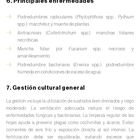
6. Principales enfermedades
Calabacín (
Cucurbita pepo
)
Podredumbres radiculares (
Phytophthora
spp.,
Pythium
Calabaza (
Cucurbita spp.
)
spp.): marchitez y muerte de plantas.
Antracnosis (
Colletotrichum
spp.): manchas foliares
Caña de azúcar (
Saccharum spp.
)
necróticas.
Mancha foliar por
Fusarium
spp.: necrosis y
Cáñamo / Cannabis (
Cannabis sativa
)
amarilleamiento.
Caqui (
Diospyros spp.
)
Podredumbre bacteriana (
Erwinia
spp.): podredumbre
húmeda en condiciones de exceso de agua.
Carambola (
Averrhoa carambola
)
7. Gestión cultural general
Carpe europeo (
Carpinus betulus
)
La gestión incluye la utilización de sustratos bien drenados y riego
Castaño (
Castanea sativa
)
moderado. La ventilación adecuada reduce el riesgo de
enfermedades fúngicas y bacterianas. La limpieza regular de las
Cebada (
Hordeum vulgare
)
hojas ayuda a prevenir plagas como cochinillas y ácaros. Evitar
corrientes de aire frío y exposición directa al sol intenso. La
Cebolla (
Allium cepa
)
fertilización debe ser equilibrada, evitando excesos que