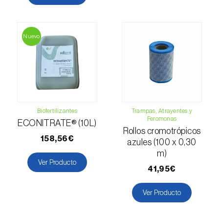
Levístico (
Levisticum officinale
)
Lichi (
Litchi chinensis
)
Nuevo
Limón (
Citrus limon
)
Lino (
Linum usitatissimum
)
Lulo / Naranjilla (
Solanum quitoense
)
Biofertilizantes
Trampas, Atrayentes y
Lúpulo (
Humulus lupulus
)
Feromonas
ECONITRATE® (10L)
Rollos cromotrópicos
Macadamia (
Macadamia spp.
)
158,56€
azules (100 x 0,30
m)
Madroño (
Arbutus unedo
)
Ver Producto
41,95€
Maíz (
Zea mays
)
Ver Producto
Mandioca (
Manihot esculenta
)