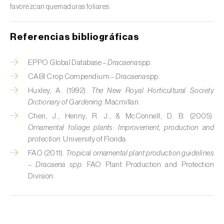
favorezcan quemaduras foliares.
Cedro (
Cedrus spp.
)
Centeno (
Secale cereale
)
Referencias bibliográficas
Cerezo (
Prunus avium L.
)
EPPO Global Database –
Dracaena
spp.
CABI Crop Compendium –
Dracaena
spp.
Chirimoya (
Annona spp.
)
Huxley, A. (1992).
The New Royal Horticultural Society
Chirivía (
Pastinaca sativa
)
Dictionary of Gardening
. Macmillan.
Chen, J., Henny, R. J., & McConnell, D. B. (2005).
Ciruelo (
Prunus domestica L.
)
Ornamental foliage plants: Improvement, production and
protection
. University of Florida.
Cítricos (
Citrus spp.
)
FAO (2011).
Tropical ornamental plant production guidelines
– Dracaena spp.
FAO Plant Production and Protection
Clavel (
Dianthus caryophyllus
)
Division.
Cocotero (
Cocos nucifera
)
Col (
Brassica oleracea
)