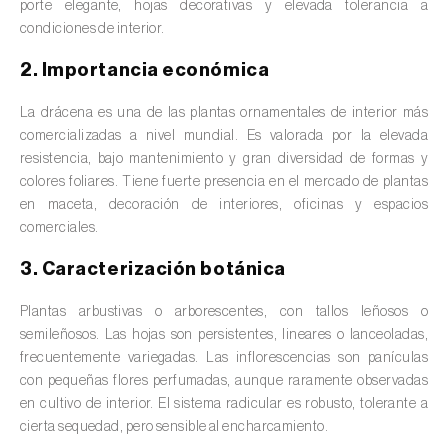
porte elegante, hojas decorativas y elevada tolerancia a
valas, canais, açudes, barragens e estações
condiciones de interior.
de tratamento de águas residuais
)
2. Importancia económica
Anacardo (
Anacardium occidentale
)
La drácena es una de las plantas ornamentales de interior más
Apio (
Apium graveolens
)
comercializadas a nivel mundial. Es valorada por la elevada
resistencia, bajo mantenimiento y gran diversidad de formas y
Arándano (
Vaccinium spp.
)
colores foliares. Tiene fuerte presencia en el mercado de plantas
en maceta, decoración de interiores, oficinas y espacios
Áreas no cultivadas (
-
)
comerciales.
Aromáticas, condimentarias y medicinales
3. Caracterización botánica
(
Coriandrum, Petroselinum, Mentha, Ocimum,
Artemisia, Foeniculum, Laurus, Majorana,
Plantas arbustivas o arborescentes, con tallos leñosos o
Melissa, Pimpinella, Rosmarinus e outras
)
semileñosos. Las hojas son persistentes, lineares o lanceoladas,
frecuentemente variegadas. Las inflorescencias son panículas
Arroz (
Oryza spp.
)
con pequeñas flores perfumadas, aunque raramente observadas
en cultivo de interior. El sistema radicular es robusto, tolerante a
Avellano (
Corylus avellana L.
)
cierta sequedad, pero sensible al encharcamiento.