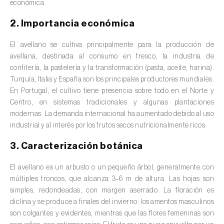
económica.
valas, canais, açudes, barragens e estações
de tratamento de águas residuais
)
2. Importancia económica
Anacardo (
Anacardium occidentale
)
El avellano se cultiva principalmente para la producción de
avellana, destinada al consumo en fresco, la industria de
Apio (
Apium graveolens
)
confitería, la pastelería y la transformación (pasta, aceite, harina).
Turquía, Italia y España son los principales productores mundiales.
Arándano (
Vaccinium spp.
)
En Portugal, el cultivo tiene presencia sobre todo en el Norte y
Centro, en sistemas tradicionales y algunas plantaciones
Áreas no cultivadas (
-
)
modernas. La demanda internacional ha aumentado debido al uso
industrial y al interés por los frutos secos nutricionalmente ricos.
Aromáticas, condimentarias y medicinales
(
Coriandrum, Petroselinum, Mentha, Ocimum,
3. Caracterización botánica
Artemisia, Foeniculum, Laurus, Majorana,
Melissa, Pimpinella, Rosmarinus e outras
)
El avellano es un arbusto o un pequeño árbol, generalmente con
múltiples troncos, que alcanza 3–6 m de altura. Las hojas son
Arroz (
Oryza spp.
)
simples, redondeadas, con margen aserrado. La floración es
diclina y se produce a finales del invierno: los amentos masculinos
Avellano (
Corylus avellana L.
)
son colgantes y evidentes, mientras que las flores femeninas son