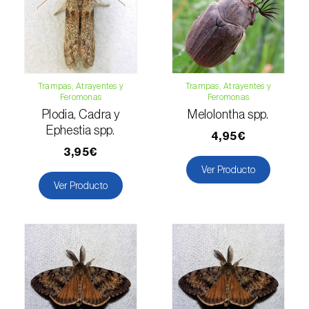
Guisante (
Pisum sativum
)
Haba (
Vicia faba
)
Higuera (
Ficus carica
)
Trampas, Atrayentes y
Trampas, Atrayentes y
Feromonas
Feromonas
Jazmín (
Jasminum officinale
)
Plodia, Cadra y
Melolontha spp.
Ephestia spp.
4,95€
Judia común (
Phaseolus vulgaris
)
3,95€
Judia de ojo negro (
Vigna spp.
)
Ver Producto
Ver Producto
Kiwi (
Actinidia deliciosa
)
Laurel (
Laurus nobilis
)
Lechuga (
Lactuca sativa
)
Lenteja (
Lens culinaris
)