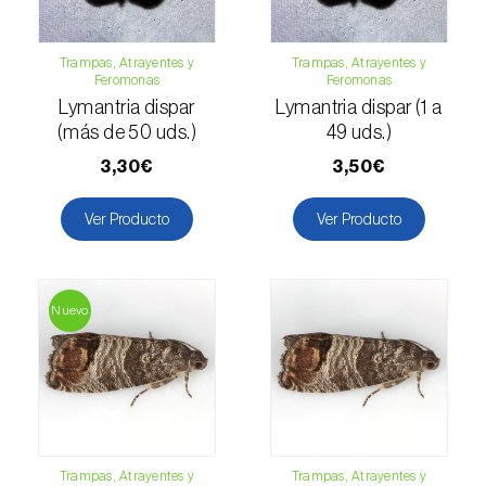
Levístico (
Levisticum officinale
)
Trampas, Atrayentes y
Trampas, Atrayentes y
Lichi (
Litchi chinensis
)
Feromonas
Feromonas
Lymantria dispar
Lymantria dispar (1 a
Limón (
Citrus limon
)
(más de 50 uds.)
49 uds.)
Lino (
Linum usitatissimum
)
3,30€
3,50€
Lulo / Naranjilla (
Solanum quitoense
)
Ver Producto
Ver Producto
Lúpulo (
Humulus lupulus
)
Macadamia (
Macadamia spp.
)
Nuevo
Madroño (
Arbutus unedo
)
Maíz (
Zea mays
)
Mandioca (
Manihot esculenta
)
Trampas, Atrayentes y
Trampas, Atrayentes y