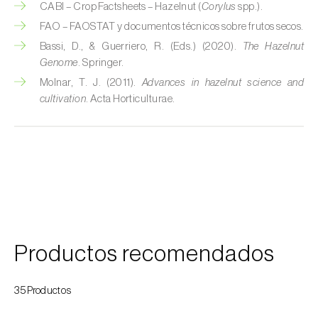
CABI – Crop Factsheets – Hazelnut (
Corylus
spp.).
Colza (
Brassica napus
)
FAO – FAOSTAT y documentos técnicos sobre frutos secos.
Crisantemo (
Chrysanthemum spp.
)
Bassi, D., & Guerriero, R. (Eds.) (2020).
The Hazelnut
Genome
. Springer.
Drácena (
Dracaena spp.
)
Molnar, T. J. (2011).
Advances in hazelnut science and
cultivation
. Acta Horticulturae.
Encina (
Quercus ilex e Quercus rotundifolia
)
Endivia (
Cichorium intybus
)
Espárrago (
Asparagus officinalis
)
Espinaca (
Spinacia oleracea
)
Feijoa (
Feijoa sellowiana
)
Productos recomendados
Frambuesa (
Rubus idaeus
)
35Productos
Frambuesa negra (
Rubus occidentalis
)