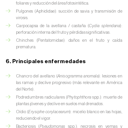
foliares y reducción del área fotosintética.
Calabacín (
Cucurbita pepo
)
Pulgones (Aphididae): succión de savia y transmisión de
virosis.
Calabaza (
Cucurbita spp.
)
Carpocapsa de la avellana / castaña (
Cydia splendana
):
perforación interna del fruto y pérdidas significativas.
Caña de azúcar (
Saccharum spp.
)
Chinches (Pentatomidae): daños en el fruto y caída
Cáñamo / Cannabis (
Cannabis sativa
)
prematura.
Caqui (
Diospyros spp.
)
6. Principales enfermedades
Carambola (
Averrhoa carambola
)
Chancro del avellano (
Anisogramma anomala
): lesiones en
las ramas y declive progresivo (más relevante en América
Carpe europeo (
Carpinus betulus
)
del Norte).
Castaño (
Castanea sativa
)
Podredumbres radiculares (
Phytophthora
spp.): muerte de
plantas jóvenes y declive en suelos mal drenados.
Cebada (
Hordeum vulgare
)
Oídio (
Erysiphe corylacearum
): micelio blanco en las hojas,
reduciendo el vigor.
Cebolla (
Allium cepa
)
Bacteriosis (
Pseudomonas
spp.): necrosis en yemas y