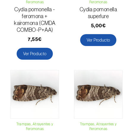
Mango (
Mangifera indica
)
Feromonas
Feromonas
Cydia pomonella -
Cydia pomonella
Manzano (
Malus domestica
)
feromona +
superlure
kairomona (CMDA
5,00€
Maracuyá (
Passiflora edulis
)
COMBO-P+AA)
7,55€
Ver Producto
Melocotonero (
Prunus persica
)
Ver Producto
Melón (
Cucumis melo
)
Melón cantalupo (
Cucumis melo: var.
reticulatus, var. cantalupensis e var. inodorus
)
Membrillero (
Cydonia oblonga
)
Mijo común (
Panicum miliaceum
)
Mijo perla (
Pennisetum glaucum
)
Trampas, Atrayentes y
Trampas, Atrayentes y
Morera (
Morus spp.
)
Feromonas
Feromonas