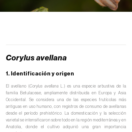
scolymus
)
Alcaravea (
Carum carvi
)
Alcornoque (
Quercus suber
)
Alerce (
Larix spp.
)
Alfalfa (
Medicago sativa
)
Corylus avellana
Algarrobo (
Ceratonia siliqua
)
1. Identificación y origen
Algodonero (
Gossypium spp.
)
El avellano (
Corylus avellana
L.) es una especie arbustiva de la
Aliso (
Alnus glutinosa
)
familia Betulaceae, ampliamente distribuida en Europa y Asia
Occidental. Se considera una de las especies frutícolas más
Almendro (
Prunus dulcis
)
antiguas en uso humano, con registros de consumo de avellanas
desde el período prehistórico. La domesticación y la selección
Altramuz (
Lupinus spp.
)
varietal se intensificaron sobre todo en la región mediterránea y en
Anatolia, donde el cultivo adquirió una gran importancia
Ambientes acuáticos (
Pântanos, lagoas,