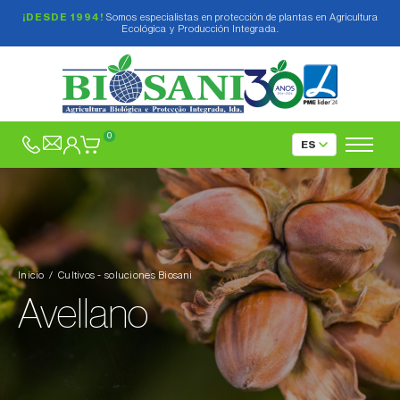
¡DESDE 1994!
Somos especialistas en protección de plantas en Agricultura
Ecológica y Producción Integrada.
Abedul (
Betula spp.
)
Abeto (
Abies spp.
)
0
Acelga (
Beta vulgaris var. cicla
)
Achicoria (
Cichorium spp.
)
Aguacate (
Persea americana
)
Ajo (
Allium sativum
)
Inicio
Cultivos - soluciones Biosani
Albahaca (
Ocimum basilicum
)
Avellano
Albaricoquero (
Prunus armeniaca
)
Alcachofa (
Cynara cardunculus subsp.