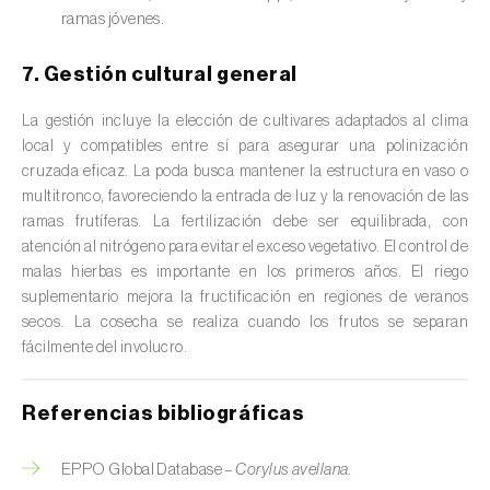
ramas jóvenes.
Cedro (
Cedrus spp.
)
Centeno (
Secale cereale
)
7. Gestión cultural general
Cerezo (
Prunus avium L.
)
La gestión incluye la elección de cultivares adaptados al clima
local y compatibles entre sí para asegurar una polinización
Chirimoya (
Annona spp.
)
cruzada eficaz. La poda busca mantener la estructura en vaso o
multitronco, favoreciendo la entrada de luz y la renovación de las
Chirivía (
Pastinaca sativa
)
ramas frutíferas. La fertilización debe ser equilibrada, con
atención al nitrógeno para evitar el exceso vegetativo. El control de
Ciruelo (
Prunus domestica L.
)
malas hierbas es importante en los primeros años. El riego
suplementario mejora la fructificación en regiones de veranos
Cítricos (
Citrus spp.
)
secos. La cosecha se realiza cuando los frutos se separan
fácilmente del involucro.
Clavel (
Dianthus caryophyllus
)
Cocotero (
Cocos nucifera
)
Referencias bibliográficas
Col (
Brassica oleracea
)
EPPO Global Database –
Corylus avellana.