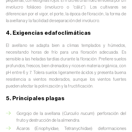
pequeñas, con estigmas rojos. El fruto es una nuez envuelta por un
Avena (
Avena sativa
)
involucro foliáceo (involucro o “cáliz”). Los cultivares se
diferencian por el vigor, el porte, la época de floración, la forma de
Batata dulce (
Ipomoea batatas
)
la avellana y la facilidad de separación del involucro.
Begonia (
Hillebrandia sandwicensis e
4. Exigencias edafoclimáticas
Begonia spp.
)
El avellano se adapta bien a climas templados y húmedos,
Berenjena (
Solanum melongena
)
necesitando horas de frío para una floración adecuada. Es
sensible a las heladas tardías durante la floración. Prefiere suelos
Berenjena africana (
Solanum aethiopicum
)
profundos, frescos, bien drenados y ricos en materia orgánica, con
pH entre 6 y 7. Tolera suelos ligeramente ácidos y presenta buena
Berro (
Nasturtium officinale
)
resistencia a vientos moderados, aunque los vientos fuertes
pueden afectar la polinización y la fructificación.
Boj (
Buxus sempervirens L.
)
5. Principales plagas
Cacahuete (
Arachis hypogaea
)
Gorgojo de la avellana (
Curculio nucum
): perforación del
Cacaotero (
Theobroma cacao
)
fruto y destrucción de la almendra.
Cafeto (
Coffea spp.
)
Ácaros (Eriophyidae, Tetranychidae): deformaciones