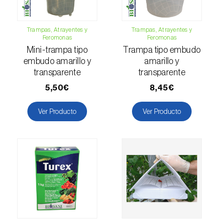
Falso gusano de la fruta (
Thaumatotibia
leucotreta
)
Trampas, Atrayentes y
Trampas, Atrayentes y
Feromonas
Feromonas
Foracanta o taladro del eucalipto
Mini-trampa tipo
Trampa tipo embudo
(
Phoracantha semipunctata e P. recurva
)
embudo amarillo y
amarillo y
transparente
transparente
Gardama de la remolacha (
Spodoptera
5,50€
8,45€
exigua
)
Ver Producto
Ver Producto
Glifodes del olivo (
Palpita (=Margaronia)
unionalis
)
Gorgojo de la vid (
Otiorhynchus sulcatus
)
Gorgojo del café / cacao (
Araecerus
fasciculatus
)
Gorgojo del eucalipto (
Gonipterus platensis
)