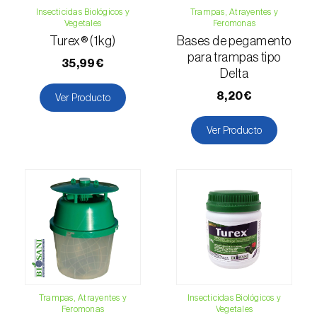
Gorgojo verde (
Polydrusus chrysomela
)
Insecticidas Biológicos y
Trampas, Atrayentes y
Vegetales
Feromonas
Gran barrenillo del pino (
Ips sexdentatus
)
Turex® (1kg)
Bases de pegamento
para trampas tipo
35,99€
Gusano barrenador del tallo del arroz
Delta
(
Archips argyrospila
)
8,20€
Ver Producto
Gusano cortador (
Agrotis segetum
)
Ver Producto
Gusano de la fruta (
Cydia pomonella
)
Gusano de los penachos (
Orgyia antiqua
)
Gusano minador del tomate (
Tuta absoluta
)
Gusano negro (
Spodoptera eridania
)
Gusano oriental de la hoja (
Spodoptera
litura
)
Trampas, Atrayentes y
Insecticidas Biológicos y
Feromonas
Vegetales