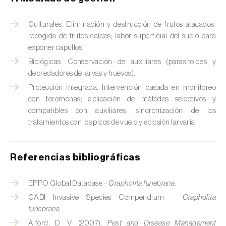
Chinche verde (
Nezara viridula
)
Culturales: Eliminación y destrucción de frutos atacados;
Cicadas (
Jacobiasca lybica, Scaphoideus
recogida de frutos caídos; labor superficial del suelo para
titanus e Empoasca spp.
)
exponer capullos.
Biológicas: Conservación de auxiliares (parasitoides y
Cigarra espumosa (
Philaenus spumarius
)
depredadores de larvas y huevos).
Protección integrada: Intervención basada en monitoreo
Cochinilla de Comstock (
Pseudococcus
con feromonas; aplicación de métodos selectivos y
comstocki
)
compatibles con auxiliares; sincronización de los
tratamientos con los picos de vuelo y eclosión larvaria.
Cochinilla de los cítricos (
Planococcus citri
)
Cochinilla de San José (
Quadraspidiotus (=
Referencias bibliográficas
Diaspidiotus) perniciosus
)
Cochinilla obscura (
Pseudococcus viburni
)
EPPO Global Database –
Grapholita funebrana
.
CABI Invasive Species Compendium –
Grapholita
Cochinilla roja de los cítricos (
Aonidiella
funebrana
.
aurantii
)
Alford, D. V. (2007).
Pest and Disease Management