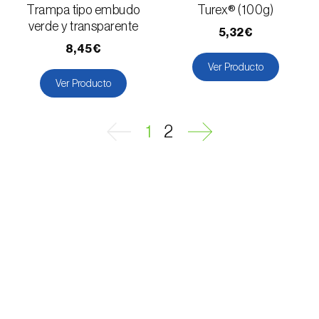
Hoplocampa del ciruelo (
Hoplocampa minuta
Trampa tipo embudo
Turex® (100g)
e H. flava
)
verde y transparente
5,32€
8,45€
Hoplocampa del manzano (
Hoplocampa
Ver Producto
testudinea
)
Ver Producto
Hoplocampa del peral (
Hoplocampa brevis
)
1
2
Hoplocampas (
Hoplocampa spp.
)
Langosta / saltamontes (
Locusta
migratoria
)
Larva minadora (
Liriomyza spp.
)
Lasiocampa del pino (
Dendrolimus pini
)
Longicornio de cuello rojo (
Aromia bungii
)
Longicornio de los cítricos (
Anoplophora