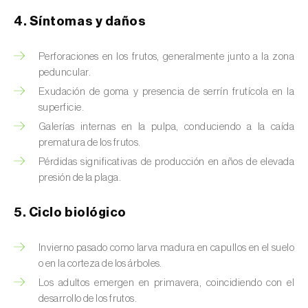
Brugo de la encina (
Tortrix viridana
)
4. Síntomas y daños
Cacoecia de los frutales (
Archips rosana
)
Perforaciones en los frutos, generalmente junto a la zona
Cantárida (
Lytta vesicatoria
)
peduncular.
Capua de los frutos (
Adoxophyes orana
)
Exudación de goma y presencia de serrín frutícola en la
superficie.
Cecidomía destructora (
Mayetiola
Galerías internas en la pulpa, conduciendo a la caída
destructor
)
prematura de los frutos.
Pérdidas significativas de producción en años de elevada
Ceutorrinco de la col (
Ceutorhynchus
presión de la plaga.
quadridens
)
5. Ciclo biológico
Ceutorrinco de los nabos (
Ceutorhynchus
napi
)
Invierno pasado como larva madura en capullos en el suelo
Chinche de la morera (
Pseudaulacaspis
o en la corteza de los árboles.
pentagona
)
Los adultos emergen en primavera, coincidiendo con el
desarrollo de los frutos.