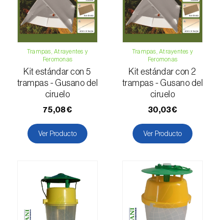
Escarabajo oriental (
Exomala (=Anomala)
orientalis
)
Escarabajo rosado esmeralda (
Cneorhinus
serranoi
)
Trampas, Atrayentes y
Trampas, Atrayentes y
Feromonas
Feromonas
Escarabajo tortuga del eucalipto
Kit estándar con 5
Kit estándar con 2
(
Trachymela sloanei
)
trampas - Gusano del
trampas - Gusano del
ciruelo
ciruelo
Escarabajos capricornio (
Cerambyx cerdo e
75,08€
30,03€
C. welensii
)
Ver Producto
Ver Producto
Escarabajos metálicos barrenadores de la
madera (
Agrilus spp.
)
Escolítidos
Esfinge de la correhuela (
Agrius convolvuli
)
Falena invernal (
Operophtera brumata
)