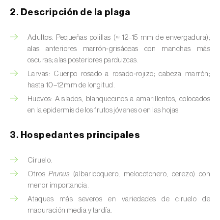
Barrenador del tallo del maíz (
Busseola
2. Descripción de la plaga
fusca
)
Barrenador del té (
Euwallacea fornicatus, E.
Adultos: Pequeñas polillas (≈ 12–15 mm de envergadura);
fornicatior, E. perbrevis e E. kuroshio
)
alas anteriores marrón‑grisáceas con manchas más
oscuras; alas posteriores parduzcas.
Barrenador del tomate (
Neoleucinodes
Larvas: Cuerpo rosado a rosado‑rojizo; cabeza marrón;
elegantalis
)
hasta 10–12 mm de longitud.
Huevos: Aislados, blanquecinos a amarillentos, colocados
Barrenillo del almendro (
Scolytus amygdali
)
en la epidermis de los frutos jóvenes o en las hojas.
Barrenillo del olmo (
Scolytus multistriatus
)
3. Hospedantes principales
Barrenillo grabador (
Ips acuminatus
)
Ciruelo.
Barrenillo tipografo del abeto rojo (
Ips
Otros
Prunus
(albaricoquero, melocotonero, cerezo) con
typographus
)
menor importancia.
Bicho camello (
Chrysodeixis chalcites
)
Ataques más severos en variedades de ciruelo de
maduración media y tardía.