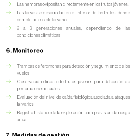
Chinche de las piñas (
Leptoglossus
Las hembras ovipositan directamente en los frutos jóvenes.
occidentalis
)
Las larvas se desarrollan en el interior de los frutos, donde
completan el ciclo larvario.
Chinche de los eucalyptus (
Thaumastocoris
peregrinus
)
2 a 3 generaciones anuales, dependiendo de las
condiciones climáticas.
Chinche del sur (
Blissus insularis
)
6. Monitoreo
Chinche del tomate (
Nesidiocoris tenuis
)
Trampas de feromonas para detección y seguimiento de los
Chinche europea de las semillas
vuelos.
(
Metopoplax ditomoides
)
Observación directa de frutos jóvenes para detección de
perforaciones iniciales.
Chinche harinosa de la vid (
Planococcus
ficus
)
Evaluación del nivel de caída fisiológica asociada a ataques
larvarios.
Chinche marrón marmolada (
Halyomorpha
Registro histórico de la explotación para previsión de riesgo
halys
)
anual.
Chinche roja (
Pyrrhocoris apterus
)
7. Medidas de gestión