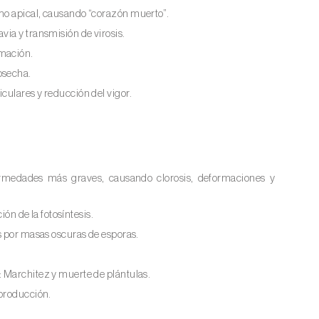
emo apical, causando “corazón muerto”.
avia y transmisión de virosis.
rmación.
osecha.
iculares y reducción del vigor.
ermedades más graves, causando clorosis, deformaciones y
ión de la fotosíntesis.
os por masas oscuras de esporas.
): Marchitez y muerte de plántulas.
 producción.