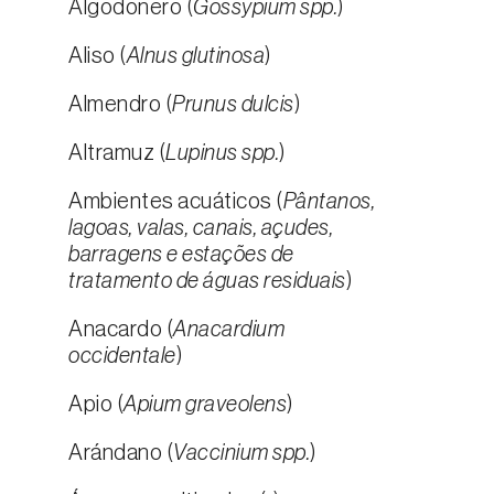
Algodonero (
Gossypium spp.
)
Aliso (
Alnus glutinosa
)
Almendro (
Prunus dulcis
)
Altramuz (
Lupinus spp.
)
Ambientes acuáticos (
Pântanos,
lagoas, valas, canais, açudes,
barragens e estações de
tratamento de águas residuais
)
Anacardo (
Anacardium
occidentale
)
Apio (
Apium graveolens
)
Arándano (
Vaccinium spp.
)