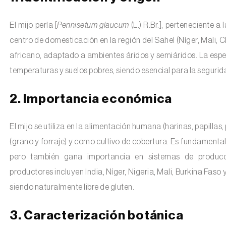
El mijo perla [
Pennisetum glaucum
(L.) R.Br.], perteneciente a
centro de domesticación en la región del Sahel (Níger, Mali, C
africano, adaptado a ambientes áridos y semiáridos. La espec
temperaturas y suelos pobres, siendo esencial para la segurid
2. Importancia económica
El mijo se utiliza en la alimentación humana (harinas, papilla
(grano y forraje) y como cultivo de cobertura. Es fundamental 
pero también gana importancia en sistemas de producció
productores incluyen India, Níger, Nigeria, Mali, Burkina Faso y
siendo naturalmente libre de gluten.
3. Caracterización botánica