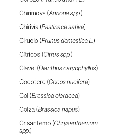
Chirimoya (
Annona spp.
)
Chirivía (
Pastinaca sativa
)
Ciruelo (
Prunus domestica L.
)
Cítricos (
Citrus spp.
)
Clavel (
Dianthus caryophyllus
)
Cocotero (
Cocos nucifera
)
Col (
Brassica oleracea
)
Colza (
Brassica napus
)
Crisantemo (
Chrysanthemum
spp.
)