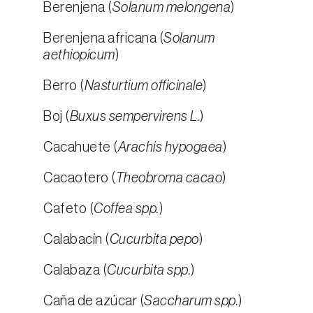
Berenjena (
Solanum melongena
)
Berenjena africana (
Solanum
aethiopicum
)
Berro (
Nasturtium officinale
)
Boj (
Buxus sempervirens L.
)
Cacahuete (
Arachis hypogaea
)
Cacaotero (
Theobroma cacao
)
Cafeto (
Coffea spp.
)
Calabacín (
Cucurbita pepo
)
Calabaza (
Cucurbita spp.
)
Caña de azúcar (
Saccharum spp.
)