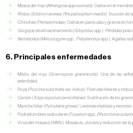
Mosca del mijo (
Atherigona approximata
): Daños en el merist
Áfidos (
Sitobion avenae
,
Rhopalosiphum maidis
): Succión de s
Chinches (Pentatomidae): Daños en panículas y granos en fo
Gorgojos de almacenamiento (
Sitophilus
spp.): Pérdidas posc
Nematodos (
Meloidogyne
spp.,
Pratylenchus
spp.): Agallas rad
6. Principales enfermedades
Míldiu del mijo (
Sclerospora graminicola
): Una de las enf
esterilidad.
Roya (
Puccinia substriata
var.
indica
): Pústulas foliares y reducc
Carsón (
Tolyposporium penicillariae
): Sustitución de los gran
Mancha foliar (
Pyricularia grisea
): Lesiones elípticas y necrosis.
Podredumbres radiculares (
Fusarium
spp.,
Rhizoctonia solani
Virus del mosaico (MMV): Mosaicos, clorosis y reducción de la