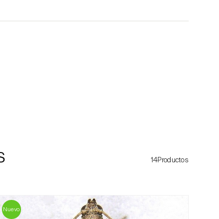
s
14Productos
Nuevo