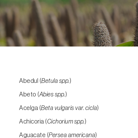
Abedul (
Betula spp.
)
Abeto (
Abies spp.
)
Acelga (
Beta vulgaris var. cicla
)
Achicoria (
Cichorium spp.
)
Aguacate (
Persea americana
)