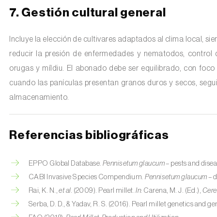
7. Gestión cultural general
Incluye la elección de cultivares adaptados al clima local, si
reducir la presión de enfermedades y nematodos, control d
orugas y míldiu. El abonado debe ser equilibrado, con foco
cuando las panículas presentan granos duros y secos, segu
almacenamiento.
Referencias bibliográficas
EPPO Global Database.
Pennisetum glaucum
– pests and disea
CABI Invasive Species Compendium.
Pennisetum glaucum
– d
Rai, K. N.,
et al.
(2009). Pearl millet.
In:
Carena, M. J. (Ed.),
Cere
Serba, D. D., & Yadav, R. S. (2016). Pearl millet genetics and 