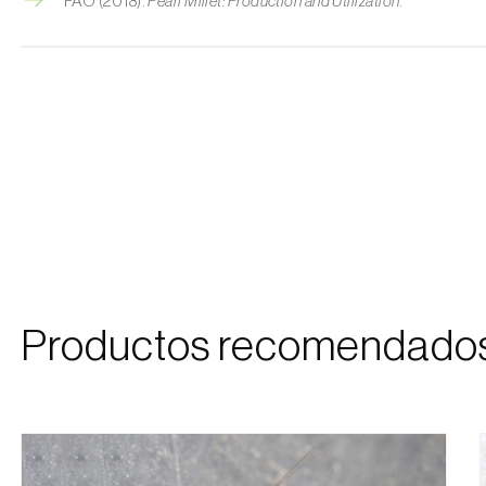
FAO (2018).
Pearl Millet: Production and Utilization
.
Productos recomendado