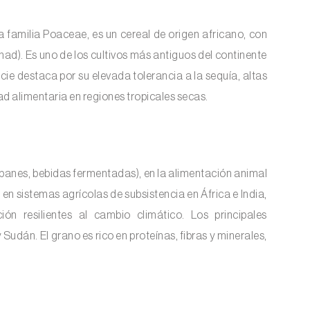
 la familia Poaceae, es un cereal de origen africano, con
had). Es uno de los cultivos más antiguos del continente
ie destaca por su elevada tolerancia a la sequía, altas
ad alimentaria en regiones tropicales secas.
s, panes, bebidas fermentadas), en la alimentación animal
en sistemas agrícolas de subsistencia en África e India,
n resilientes al cambio climático. Los principales
 Sudán. El grano es rico en proteínas, fibras y minerales,