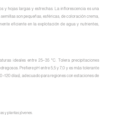
os y hojas largas y estrechas. La inflorescencia es una
s semillas son pequeñas, esféricas, de coloración crema,
mente eficiente en la explotación de agua y nutrientes,
turas ideales entre 25–35 °C. Tolera precipitaciones
egosos. Prefiere pH entre 5,5 y 7,0 y es más tolerante
o (70–120 días), adecuado para regiones con estaciones de
as y plantas jóvenes.