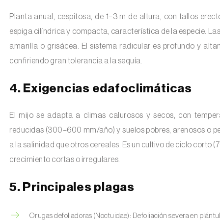
Planta anual, cespitosa, de 1–3 m de altura, con tallos erect
espiga cilíndrica y compacta, característica de la especie. La
amarilla o grisácea. El sistema radicular es profundo y alta
confiriendo gran tolerancia a la sequía.
4. Exigencias edafoclimáticas
El mijo se adapta a climas calurosos y secos, con tempera
reducidas (300–600 mm/año) y suelos pobres, arenosos o pedr
a la salinidad que otros cereales. Es un cultivo de ciclo cort
crecimiento cortas o irregulares.
5. Principales plagas
Orugas defoliadoras (Noctuidae): Defoliación severa en plántul