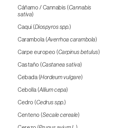
Cáñamo / Cannabis (
Cannabis
sativa
)
Caqui (
Diospyros spp.
)
Carambola (
Averrhoa carambola
)
Carpe europeo (
Carpinus betulus
)
Castaño (
Castanea sativa
)
Cebada (
Hordeum vulgare
)
Cebolla (
Allium cepa
)
Cedro (
Cedrus spp.
)
Centeno (
Secale cereale
)
Cerezo (
Prunus avium L.
)