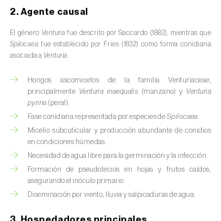
Podredumbre radicular (
Pythium spp.
)
2. Agente causal
Roya del rosal (
Phragmidium mucronatum
)
El género
Venturia
fue descrito por Saccardo (1882), mientras que
Spilocaea
fue establecido por Fries (1832) como forma conidiana
Septoriosis (
Septoria spp.
)
asociada a
Venturia
.
Tizón temprano (
Alternaria spp.
)
Hongos ascomicetos de la familia Venturiaceae,
principalmente
Venturia inaequalis
(manzano) y
Venturia
Virus (
Begomovirus, Carlavirus, Comovirus,
pyrina
(peral).
Crinivirus, Cucumovirus, Ipomovirus,
Fase conidiana representada por especies de
Spilocaea
.
Potyvirus, Tobamovirus, Torradovirus,
Micelio subcuticular y producción abundante de conidios
Tospovirus e outros
)
en condiciones húmedas.
Necesidad de agua libre para la germinación y la infección.
Formación de pseudotecios en hojas y frutos caídos,
asegurando el inóculo primario.
Diseminación por viento, lluvia y salpicaduras de agua.
3. Hospedadores principales