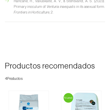
Rancāne, R., Valiuškaitė, A. V., & Stensvand, A. S. (2023).
Primary inoculum of
Venturia inaequalis
in its asexual form.
Frontiers in Horticulture
, 2.
Productos recomendados
4Productos
Nuevo