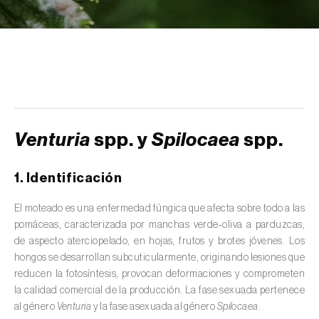
Lepra del melocotonero (
Taphrina spp.
)
Marchitez del pino (
Bursaphelenchus
xylophilus
)
Mildiu de la vid (
Plasmopara viticola
)
Moho negro del pan (
Rhizopus stolonifer
)
Venturia
spp. y
Spilocaea
spp.
Moniliosis (
Monilinia spp.
)
Moteado (
Venturia spp. e Spilocaea spp.
)
1. Identificación
Muerte súbita del alcornoque (
Raffaelea
El moteado es una enfermedad fúngica que afecta sobre todo a las
spp. e Ophiostoma spp.
)
pomáceas, caracterizada por manchas verde‑oliva a parduzcas,
de aspecto aterciopelado, en hojas, frutos y brotes jóvenes. Los
Oídio (
Erysiphe, Mycosphaerella, Leveillula,
hongos se desarrollan subcuticularmente, originando lesiones que
Oidium, Podosphaera e Sphaeroteca
)
reducen la fotosíntesis, provocan deformaciones y comprometen
la calidad comercial de la producción. La fase sexuada pertenece
Podredumbre gris (
Botrytis cinerea
)
al género
Venturia
y la fase asexuada al género
Spilocaea
.