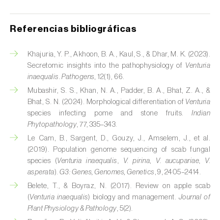
Referencias bibliográficas
Khajuria, Y. P., Akhoon, B. A., Kaul, S., & Dhar, M. K. (2023).
Secretomic insights into the pathophysiology of
Venturia
inaequalis
.
Pathogens
, 12(1), 66.
Mubashir, S. S., Khan, N. A., Padder, B. A., Bhat, Z. A., &
Bhat, S. N. (2024). Morphological differentiation of
Venturia
species infecting pome and stone fruits.
Indian
Phytopathology
, 77, 335–343.
Le Cam, B., Sargent, D., Gouzy, J., Amselem, J., et al.
(2019). Population genome sequencing of scab fungal
species (
Venturia inaequalis
,
V. pirina
,
V. aucupariae
,
V.
asperata
).
G3: Genes, Genomes, Genetics
, 9, 2405–2414.
Belete, T., & Boyraz, N. (2017). Review on apple scab
(
Venturia inaequalis
) biology and management.
Journal of
Plant Physiology & Pathology
, 5(2).