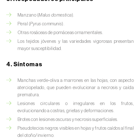
Manzano (
Malus domestica
).
Peral (
Pyrus communis
).
Otras rosáceas de pomáceas ornamentales.
Los tejidos jóvenes y las variedades vigorosas presentan
mayor susceptibilidad.
4. Síntomas
Manchas verde‑oliva a marrones en las hojas, con aspecto
aterciopelado, que pueden evolucionar a necrosis y caída
prematura.
Lesiones circulares o irregulares en los frutos,
evolucionando a costras, grietas y deformaciones.
Brotes con lesiones oscuras y necrosis superficiales.
Pseudotecios negros visibles en hojas y frutos caídos al final
del otoño/invierno.