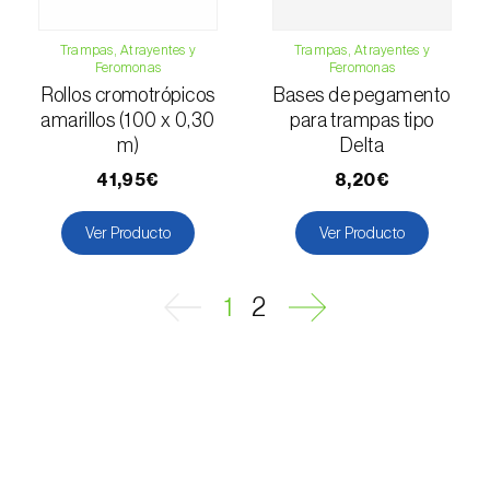
Hoplocampa del ciruelo (
Hoplocampa minuta
e H. flava
)
Trampas, Atrayentes y
Trampas, Atrayentes y
Feromonas
Feromonas
Hoplocampa del manzano (
Hoplocampa
Rollos cromotrópicos
Bases de pegamento
testudinea
)
amarillos (100 x 0,30
para trampas tipo
m)
Delta
Hoplocampa del peral (
Hoplocampa brevis
)
41,95€
8,20€
Hoplocampas (
Hoplocampa spp.
)
Ver Producto
Ver Producto
Langosta / saltamontes (
Locusta
migratoria
)
1
2
Larva minadora (
Liriomyza spp.
)
Lasiocampa del pino (
Dendrolimus pini
)
Longicornio de cuello rojo (
Aromia bungii
)
Longicornio de los cítricos (
Anoplophora