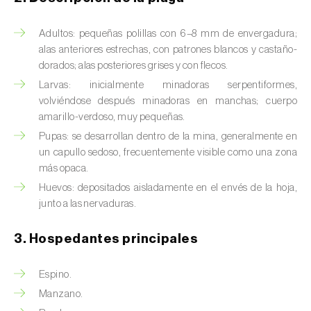
Barrenador del tallo del maíz (
Busseola
fusca
)
Adultos: pequeñas polillas con 6–8 mm de envergadura;
Barrenador del té (
Euwallacea fornicatus, E.
alas anteriores estrechas, con patrones blancos y castaño-
fornicatior, E. perbrevis e E. kuroshio
)
dorados; alas posteriores grises y con flecos.
Larvas: inicialmente minadoras serpentiformes,
Barrenador del tomate (
Neoleucinodes
volviéndose después minadoras en manchas; cuerpo
elegantalis
)
amarillo-verdoso, muy pequeñas.
Pupas: se desarrollan dentro de la mina, generalmente en
Barrenillo del almendro (
Scolytus amygdali
)
un capullo sedoso, frecuentemente visible como una zona
más opaca.
Barrenillo del olmo (
Scolytus multistriatus
)
Huevos: depositados aisladamente en el envés de la hoja,
Barrenillo grabador (
Ips acuminatus
)
junto a las nervaduras.
Barrenillo tipografo del abeto rojo (
Ips
3. Hospedantes principales
typographus
)
Espino.
Bicho camello (
Chrysodeixis chalcites
)
Manzano.