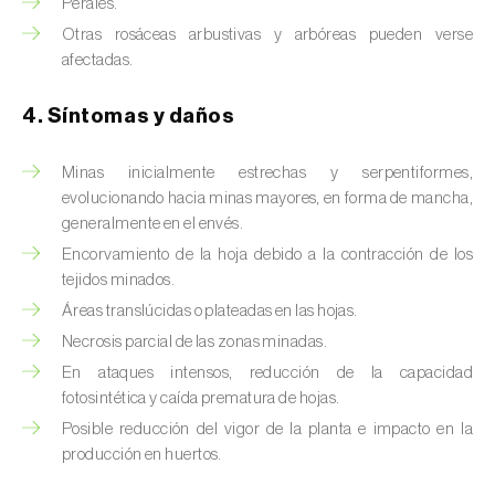
Brugo de la encina (
Tortrix viridana
)
Perales.
Otras rosáceas arbustivas y arbóreas pueden verse
Cacoecia de los frutales (
Archips rosana
)
afectadas.
Cantárida (
Lytta vesicatoria
)
4. Síntomas y daños
Capua de los frutos (
Adoxophyes orana
)
Minas inicialmente estrechas y serpentiformes,
Cecidomía destructora (
Mayetiola
evolucionando hacia minas mayores, en forma de mancha,
destructor
)
generalmente en el envés.
Encorvamiento de la hoja debido a la contracción de los
Ceutorrinco de la col (
Ceutorhynchus
tejidos minados.
quadridens
)
Áreas translúcidas o plateadas en las hojas.
Necrosis parcial de las zonas minadas.
Ceutorrinco de los nabos (
Ceutorhynchus
napi
)
En ataques intensos, reducción de la capacidad
fotosintética y caída prematura de hojas.
Chinche de la morera (
Pseudaulacaspis
Posible reducción del vigor de la planta e impacto en la
pentagona
)
producción en huertos.