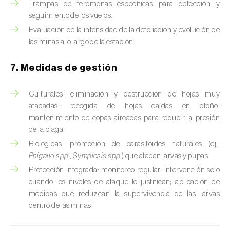
Trampas de feromonas específicas para detección y
Chinche verde (
Nezara viridula
)
seguimiento de los vuelos.
Evaluación de la intensidad de la defoliación y evolución de
Cicadas (
Jacobiasca lybica, Scaphoideus
las minas a lo largo de la estación.
titanus e Empoasca spp.
)
7. Medidas de gestión
Cigarra espumosa (
Philaenus spumarius
)
Cochinilla de Comstock (
Pseudococcus
Culturales: eliminación y destrucción de hojas muy
comstocki
)
atacadas; recogida de hojas caídas en otoño;
mantenimiento de copas aireadas para reducir la presión
Cochinilla de los cítricos (
Planococcus citri
)
de la plaga.
Biológicas: promoción de parasitoides naturales (ej.:
Cochinilla de San José (
Quadraspidiotus (=
Pnigalio spp.
,
Sympiesis spp.
) que atacan larvas y pupas.
Diaspidiotus) perniciosus
)
Protección integrada: monitoreo regular, intervención solo
cuando los niveles de ataque lo justifican; aplicación de
Cochinilla obscura (
Pseudococcus viburni
)
medidas que reduzcan la supervivencia de las larvas
dentro de las minas.
Cochinilla roja de los cítricos (
Aonidiella
aurantii
)