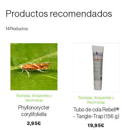
Esbelto latón bruñido (
Thysanoplusia
Productos recomendados
orichalcea
)
Escama harinosa (
Pseudococcus
14Productos
longispinus
)
Escarabajo de la patata (
Leptinotarsa
decemlineata
)
Escarabajo de las ramas del nogal
(
Pityophthorus juglandis
)
Escarabajo del frambueso (
Byturus spp.
)
Trampas, Atrayentes y
Trampas, Atrayentes y
Escarabajo descortezador grande del
Feromonas
Feromonas
alerce (
Ips cembrae
)
Phyllonorycter
Tubo de cola Rebell®
corylifoliella
- Tangle-Trap (156 g)
Escarabajo japonés (
Popillia japonica
)
3,95€
19,95€