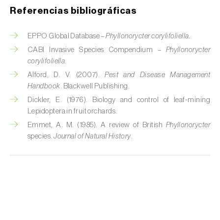
Referencias bibliográficas
Cochinillas
Cogollero del maíz (
Spodoptera frugiperda
)
EPPO Global Database –
Phyllonorycter corylifoliella
.
CABI Invasive Species Compendium –
Phyllonorycter
Cogollero del tomate (
Keiferia lycopersicella
)
corylifoliella
.
Alford, D. V. (2007).
Pest and Disease Management
Coleópteros de grandes dimensiones
Handbook
. Blackwell Publishing.
Coleópteros de pequeñas dimensiones
Dickler, E. (1976). Biology and control of leaf-mining
Lepidoptera in fruit orchards.
Criocero del espárrago (
Crioceris asparagi e
Emmet, A. M. (1985). A review of British
Phyllonorycter
C. duodecimpunctata
)
species.
Journal of Natural History
.
Cuerado (
Agrotis saucia
)
Culebrilla del corcho (
Coroebus undatus
)
Drosófila de alas manchadas (
Drosophila
suzukii
)