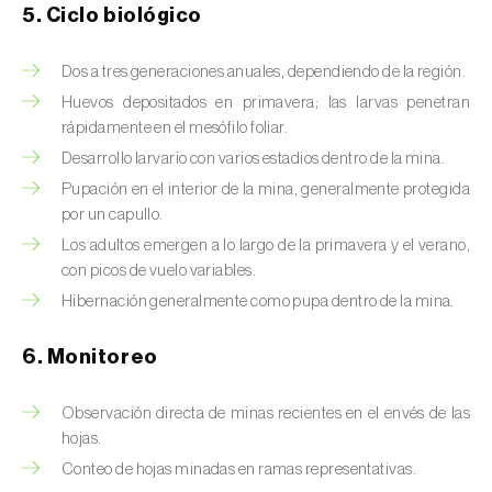
Chinche de las piñas (
Leptoglossus
5. Ciclo biológico
occidentalis
)
Dos a tres generaciones anuales, dependiendo de la región.
Chinche de los eucalyptus (
Thaumastocoris
peregrinus
)
Huevos depositados en primavera; las larvas penetran
rápidamente en el mesófilo foliar.
Chinche del sur (
Blissus insularis
)
Desarrollo larvario con varios estadios dentro de la mina.
Pupación en el interior de la mina, generalmente protegida
Chinche del tomate (
Nesidiocoris tenuis
)
por un capullo.
Los adultos emergen a lo largo de la primavera y el verano,
Chinche europea de las semillas
con picos de vuelo variables.
(
Metopoplax ditomoides
)
Hibernación generalmente como pupa dentro de la mina.
Chinche harinosa de la vid (
Planococcus
ficus
)
6. Monitoreo
Chinche marrón marmolada (
Halyomorpha
Observación directa de minas recientes en el envés de las
halys
)
hojas.
Conteo de hojas minadas en ramas representativas.
Chinche roja (
Pyrrhocoris apterus
)