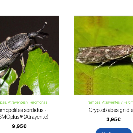
Para cualquier dud
Teléfono:
212 3
Email:
info@bi
Formulario de 
pas, Atrayentes y Feromonas
Trampas, Atrayentes y Fero
mopolites sordidus -
Cryptoblabes gnidie
MOplus® (Atrayente)
3,95€
9,95€