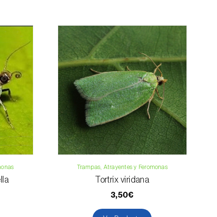
a, contáctenos:
33 019
osani.com
contacto
monas
Trampas, Atrayentes y Feromonas
lla
Tortrix viridana
3,50€