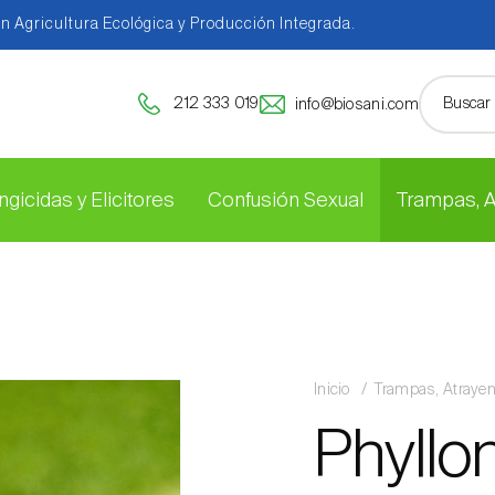
en Agricultura Ecológica y Producción Integrada.
212 333 019
info@biosani.com
ngicidas y Elicitores
Confusión Sexual
Trampas, 
Inicio
Trampas, Atraye
Phyllo