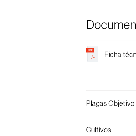
Documen
Ficha téc
Plagas Objetivo
Minador del es
Cultivos