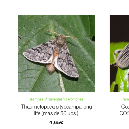
Trampas, Atrayentes y Feromonas
Tram
Thaumetopoea pityocampa long
Cos
life (más de 50 uds.)
COS
4,65€