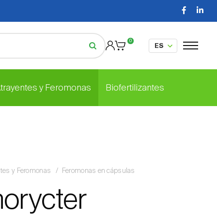
0
Atrayentes y Feromonas
Biofertilizantes
ntes y Feromonas
Feromonas en cápsulas
norycter