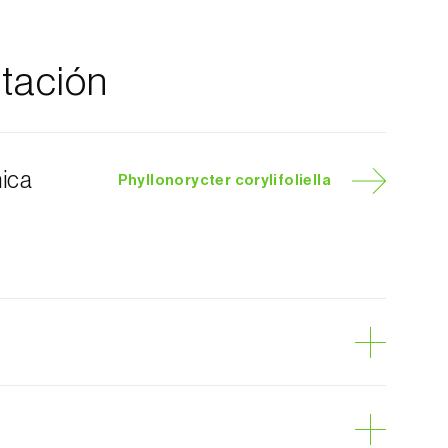
tación
nica
Phyllonorycter corylifoliella
pino