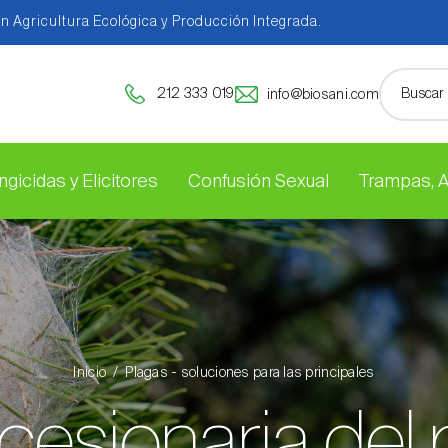
en Agricultura Ecológica y Producción Integrada.
212 333 019
info@biosani.com
ngicidas y Elicitores
Confusión Sexual
Trampas, 
Inicio
Plagas - soluciones para las principales
cesionaria del 