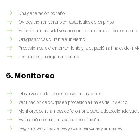
Una generación por año.
Oviposición en verano en las acículas de los pinos.
Eclosión a finales del verano, con formación de nidos en otoño.
Orugas activas durante el invierno.
Procesión para el enterramiento y la pupación a finales del in
Los adultos emergen en verano.
6. Monitoreo
Observación de nidos sedosos en las copas.
Verificación de orugas en procesión a finales del invierno.
Monitoreo con trampas de feromona para la detección de vuelo
Evaluación de la intensidad de defoliación.
Registro de zonas de riesgo para personas y animales.