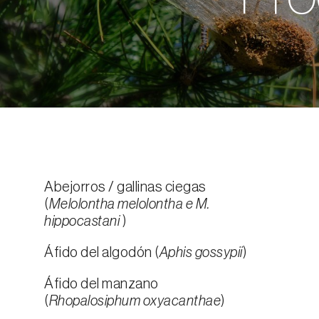
Abejorros / gallinas ciegas
(
Melolontha melolontha e M.
hippocastani
)
Áfido del algodón (
Aphis gossypii
)
Áfido del manzano
(
Rhopalosiphum oxyacanthae
)