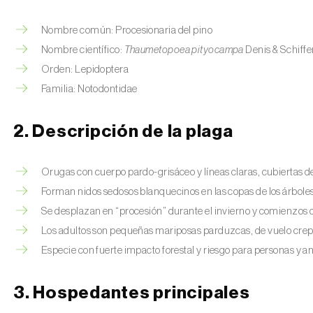
Nombre común: Procesionaria del pino
Nombre científico:
Thaumetopoea pityocampa
Denis & Schiffe
Orden: Lepidoptera
Familia: Notodontidae
2. Descripción de la plaga
Orugas con cuerpo pardo-grisáceo y líneas claras, cubiertas de
Forman nidos sedosos blanquecinos en las copas de los árboles
Se desplazan en “procesión” durante el invierno y comienzos 
Los adultos son pequeñas mariposas parduzcas, de vuelo crep
Especie con fuerte impacto forestal y riesgo para personas y an
3. Hospedantes principales