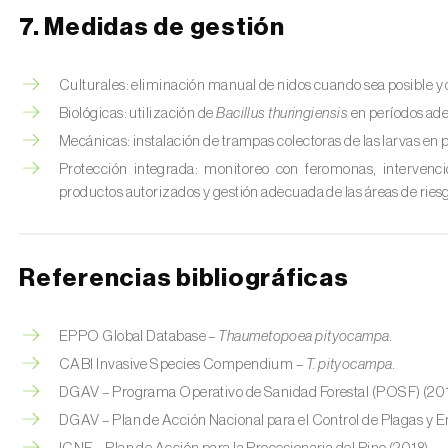
7. Medidas de gestión
Culturales: eliminación manual de nidos cuando sea posible y 
Biológicas: utilización de
Bacillus thuringiensis
en períodos ad
Mecánicas: instalación de trampas colectoras de las larvas en p
Protección integrada: monitoreo con feromonas, intervencio
productos autorizados y gestión adecuada de las áreas de ries
Referencias bibliográficas
EPPO Global Database –
Thaumetopoea pityocampa.
CABI Invasive Species Compendium –
T. pityocampa.
DGAV – Programa Operativo de Sanidad Forestal (POSF) (201
DGAV – Plan de Acción Nacional para el Control de Plagas y 