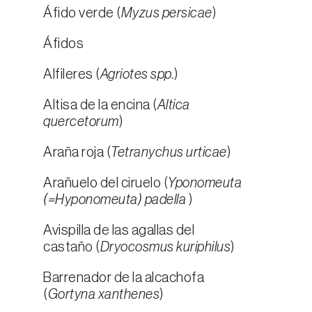
Áfido verde (
Myzus persicae
)
Áfidos
Alfileres (
Agriotes spp.
)
Altisa de la encina (
Altica
quercetorum
)
Araña roja (
Tetranychus urticae
)
Arañuelo del ciruelo (
Yponomeuta
(=Hyponomeuta) padella
)
Avispilla de las agallas del
castaño (
Dryocosmus kuriphilus
)
Barrenador de la alcachofa
(
Gortyna xanthenes
)