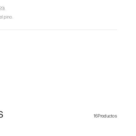
23).
el pino.
s
16Productos