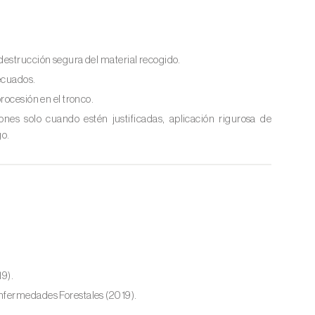
destrucción segura del material recogido.
ecuados.
rocesión en el tronco.
nes solo cuando estén justificadas, aplicación rigurosa de
go.
9).
Enfermedades Forestales (2019).