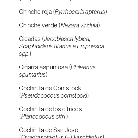
Chinche roja (
Pyrrhocoris apterus
)
Chinche verde (
Nezara viridula
)
Cicadas (
Jacobiasca lybica,
Scaphoideus titanus e Empoasca
spp.
)
Cigarra espumosa (
Philaenus
spumarius
)
Cochinilla de Comstock
(
Pseudococcus comstocki
)
Cochinilla de los cítricos
(
Planococcus citri
)
Cochinilla de San José
(
Quadraspidiotus (= Diaspidiotus)