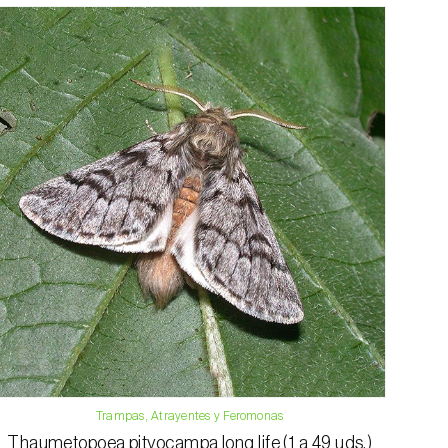
Trampas, Atrayentes y Feromonas
Thaumetopoea pityocampa long life (1 a 49 uds.)