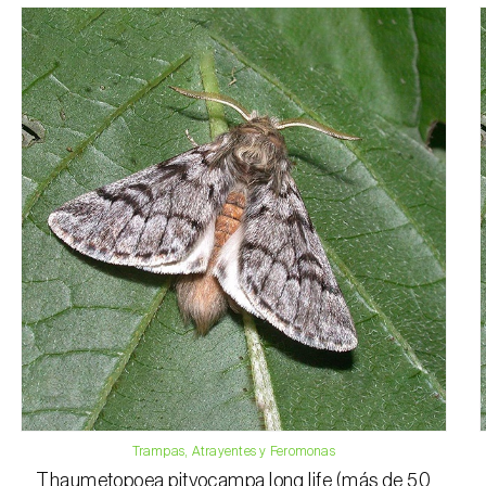
Trampas, Atrayentes y Feromonas
Thaumetopoea pityocampa long life (más de 50