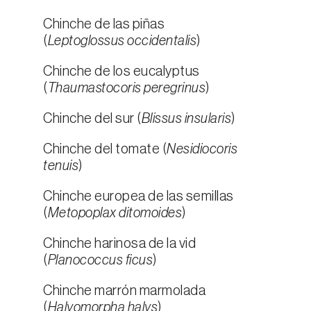
Chinche de las piñas
(
Leptoglossus occidentalis
)
Chinche de los eucalyptus
(
Thaumastocoris peregrinus
)
Chinche del sur (
Blissus insularis
)
Chinche del tomate (
Nesidiocoris
tenuis
)
Chinche europea de las semillas
(
Metopoplax ditomoides
)
Chinche harinosa de la vid
(
Planococcus ficus
)
Chinche marrón marmolada
(
Halyomorpha halys
)