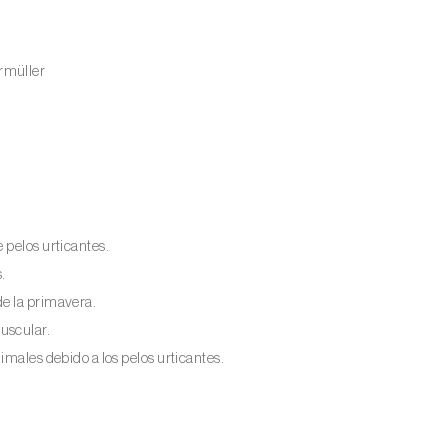
rmüller
 pelos urticantes.
.
de la primavera.
uscular.
imales debido a los pelos urticantes.