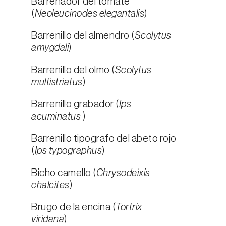
Barrenador del tomate
(
Neoleucinodes elegantalis
)
Barrenillo del almendro (
Scolytus
amygdali
)
Barrenillo del olmo (
Scolytus
multistriatus
)
Barrenillo grabador (
Ips
acuminatus
)
Barrenillo tipografo del abeto rojo
(
Ips typographus
)
Bicho camello (
Chrysodeixis
chalcites
)
Brugo de la encina (
Tortrix
viridana
)