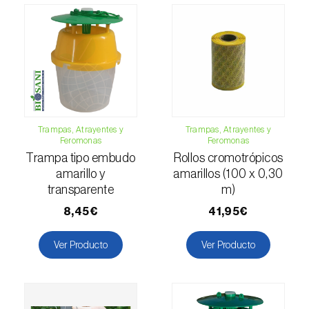
Escarabajo oriental (
Exomala (=Anomala)
orientalis
)
Escarabajo rosado esmeralda (
Cneorhinus
serranoi
)
Escarabajo tortuga del eucalipto
(
Trachymela sloanei
)
Trampas, Atrayentes y
Trampas, Atrayentes y
Feromonas
Feromonas
Escarabajos capricornio (
Cerambyx cerdo e
Trampa tipo embudo
Rollos cromotrópicos
C. welensii
)
amarillo y
amarillos (100 x 0,30
Escarabajos metálicos barrenadores de la
transparente
m)
madera (
Agrilus spp.
)
8,45€
41,95€
Escolítidos
Ver Producto
Ver Producto
Esfinge de la correhuela (
Agrius convolvuli
)
Falena invernal (
Operophtera brumata
)