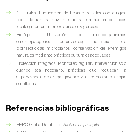
Chinche verde (
Nezara viridula
)
Culturales: Eliminación de hojas enrolladas con orugas;
poda de ramas muy infestadas; eliminación de focos
Cicadas (
Jacobiasca lybica, Scaphoideus
locales; mantenimiento de árboles vigorosos.
titanus e Empoasca spp.
)
Biológicas: Utilización de microorganismos
Cigarra espumosa (
Philaenus spumarius
)
entomopatógenos autorizados; aplicación de
bioinsecticidas microbianos; conservación de enemigos
Cochinilla de Comstock (
Pseudococcus
naturales mediante prácticas culturales adecuadas.
comstocki
)
Protección integrada: Monitoreo regular; intervención solo
cuando sea necesario; prácticas que reduzcan la
Cochinilla de los cítricos (
Planococcus citri
)
supervivencia de orugas jóvenes y la formación de hojas
enrolladas.
Cochinilla de San José (
Quadraspidiotus (=
Diaspidiotus) perniciosus
)
Cochinilla obscura (
Pseudococcus viburni
)
Referencias bibliográficas
Cochinilla roja de los cítricos (
Aonidiella
EPPO Global Database –
Archips argyrospila
aurantii
)