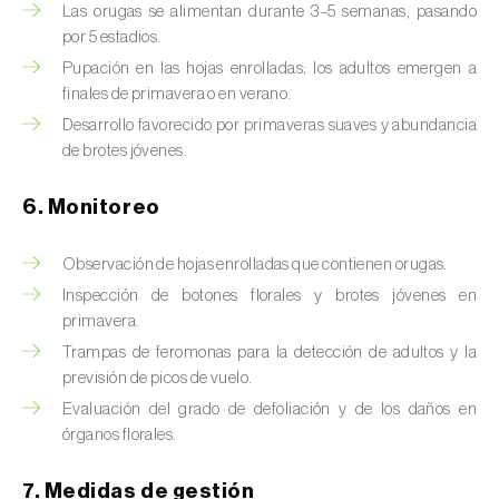
Chinche de las piñas (
Leptoglossus
Las orugas se alimentan durante 3–5 semanas, pasando
occidentalis
)
por 5 estadios.
Pupación en las hojas enrolladas; los adultos emergen a
Chinche de los eucalyptus (
Thaumastocoris
finales de primavera o en verano.
peregrinus
)
Desarrollo favorecido por primaveras suaves y abundancia
de brotes jóvenes.
Chinche del sur (
Blissus insularis
)
Chinche del tomate (
Nesidiocoris tenuis
)
6. Monitoreo
Chinche europea de las semillas
Observación de hojas enrolladas que contienen orugas.
(
Metopoplax ditomoides
)
Inspección de botones florales y brotes jóvenes en
primavera.
Chinche harinosa de la vid (
Planococcus
Trampas de feromonas para la detección de adultos y la
ficus
)
previsión de picos de vuelo.
Chinche marrón marmolada (
Halyomorpha
Evaluación del grado de defoliación y de los daños en
halys
)
órganos florales.
Chinche roja (
Pyrrhocoris apterus
)
7. Medidas de gestión