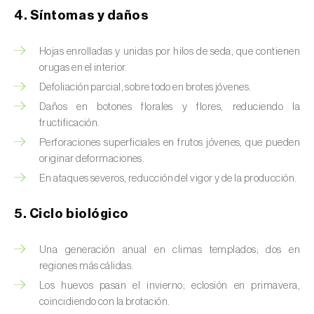
Brugo de la encina (
Tortrix viridana
)
4. Síntomas y daños
Cacoecia de los frutales (
Archips rosana
)
Hojas enrolladas y unidas por hilos de seda, que contienen
Cantárida (
Lytta vesicatoria
)
orugas en el interior.
Defoliación parcial, sobre todo en brotes jóvenes.
Capua de los frutos (
Adoxophyes orana
)
Daños en botones florales y flores, reduciendo la
fructificación.
Cecidomía destructora (
Mayetiola
destructor
)
Perforaciones superficiales en frutos jóvenes, que pueden
originar deformaciones.
Ceutorrinco de la col (
Ceutorhynchus
En ataques severos, reducción del vigor y de la producción.
quadridens
)
5. Ciclo biológico
Ceutorrinco de los nabos (
Ceutorhynchus
napi
)
Una generación anual en climas templados; dos en
regiones más cálidas.
Chinche de la morera (
Pseudaulacaspis
pentagona
)
Los huevos pasan el invierno; eclosión en primavera,
coincidiendo con la brotación.