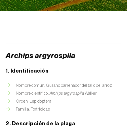
Arañuelo del ciruelo (
Yponomeuta
(=Hyponomeuta) padella
)
Avispilla de las agallas del castaño
(
Dryocosmus kuriphilus
)
Barrenador de la alcachofa (
Gortyna
xanthenes
)
Archips argyrospila
Barrenador del arroz (
Chilo suppressalis
)
1. Identificación
Barrenador del maíz (
Ostrinia nubilalis
)
Nombre común: Gusano barrenador del tallo del arroz
Barrenador del melocotón (
Carposina
Nombre científico:
Archips argyrospila
Walker
sasakii (=niponensis)
)
Orden: Lepidoptera
Barrenador del tallo de la caña de azúcar
Familia: Tortricidae
(
Diatraea saccharalis
)
2. Descripción de la plaga