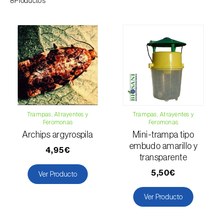
8Productos
Esbelto latón bruñido (
Thysanoplusia
orichalcea
)
Escama harinosa (
Pseudococcus
longispinus
)
Escarabajo de la patata (
Leptinotarsa
decemlineata
)
Escarabajo de las ramas del nogal
Trampas, Atrayentes y
Trampas, Atrayentes y
Feromonas
Feromonas
(
Pityophthorus juglandis
)
Archips argyrospila
Mini-trampa tipo
Escarabajo del frambueso (
Byturus spp.
)
embudo amarillo y
4,95€
transparente
Escarabajo descortezador grande del
5,50€
Ver Producto
alerce (
Ips cembrae
)
Ver Producto
Escarabajo japonés (
Popillia japonica
)