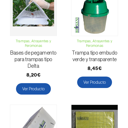
Falso gusano de la fruta (
Thaumatotibia
leucotreta
)
Foracanta o taladro del eucalipto
(
Phoracantha semipunctata e P. recurva
)
Trampas, Atrayentes y
Trampas, Atrayentes y
Feromonas
Feromonas
Gardama de la remolacha (
Spodoptera
Bases de pegamento
Trampa tipo embudo
exigua
)
para trampas tipo
verde y transparente
Glifodes del olivo (
Palpita (=Margaronia)
Delta
8,45€
unionalis
)
8,20€
Ver Producto
Gorgojo de la vid (
Otiorhynchus sulcatus
)
Ver Producto
Gorgojo del café / cacao (
Araecerus
fasciculatus
)
Gorgojo del eucalipto (
Gonipterus platensis
)