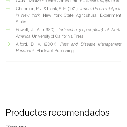
CABI Invasive Species Compendium –
Archips argyrospila
Cochinillas
Chapman, P. J. & Lienk, S. E. (1971).
Tortricid Fauna of Apple
in New York
. New York State Agricultural Experiment
Cogollero del maíz (
Spodoptera frugiperda
)
Station.
Powell, J. A. (1980).
Tortricidae (Lepidoptera) of North
Cogollero del tomate (
Keiferia lycopersicella
)
America
. University of California Press.
Alford, D. V. (2007).
Pest and Disease Management
Coleópteros de grandes dimensiones
Handbook
. Blackwell Publishing.
Coleópteros de pequeñas dimensiones
Criocero del espárrago (
Crioceris asparagi e
C. duodecimpunctata
)
Cuerado (
Agrotis saucia
)
Culebrilla del corcho (
Coroebus undatus
)
Productos recomendados
Drosófila de alas manchadas (
Drosophila
suzukii
)