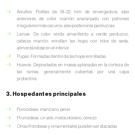
Barrenador del tallo del maíz (
Busseola
fusca
)
Adultos: Polillas de 18–22 mm de envergadura; alas
anteriores de color marrón anaranjado con patrones
Barrenador del té (
Euwallacea fornicatus, E.
irregulares más oscuros; alas posteriores parduzcas.
fornicatior, E. perbrevis e E. kuroshio
)
Larvas: De color verde amarillento a verde parduzco,
cabeza marrón; enrollan las hojas con hilos de seda,
Barrenador del tomate (
Neoleucinodes
alimentándose en el interior.
elegantalis
)
Pupas: Formadas dentro de las hojas enrolladas.
Barrenillo del almendro (
Scolytus amygdali
)
Huevos: Depositados en masas aplanadas en la corteza de
las ramas, generalmente cubiertas por una capa
Barrenillo del olmo (
Scolytus multistriatus
)
protectora.
Barrenillo grabador (
Ips acuminatus
)
3. Hospedantes principales
Barrenillo tipografo del abeto rojo (
Ips
typographus
)
Pomoideas: manzano, peral.
Prunoideas: ciruelo, melocotonero, cerezo.
Bicho camello (
Chrysodeixis chalcites
)
Otras frondosas y ornamentales pueden ser atacadas.