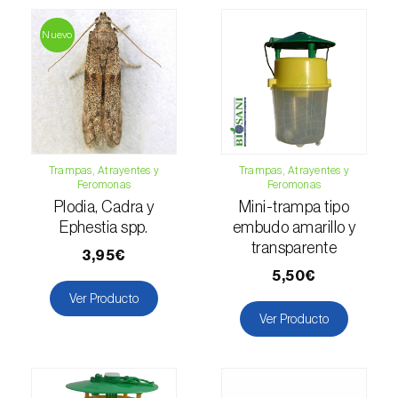
Esbelto latón bruñido (
Thysanoplusia
Nuevo
orichalcea
)
Escama harinosa (
Pseudococcus
longispinus
)
Escarabajo de la patata (
Leptinotarsa
decemlineata
)
Trampas, Atrayentes y
Trampas, Atrayentes y
Feromonas
Feromonas
Escarabajo de las ramas del nogal
Plodia, Cadra y
Mini-trampa tipo
(
Pityophthorus juglandis
)
Ephestia spp.
embudo amarillo y
transparente
3,95€
Escarabajo del frambueso (
Byturus spp.
)
5,50€
Ver Producto
Escarabajo descortezador grande del
Ver Producto
alerce (
Ips cembrae
)
Escarabajo japonés (
Popillia japonica
)