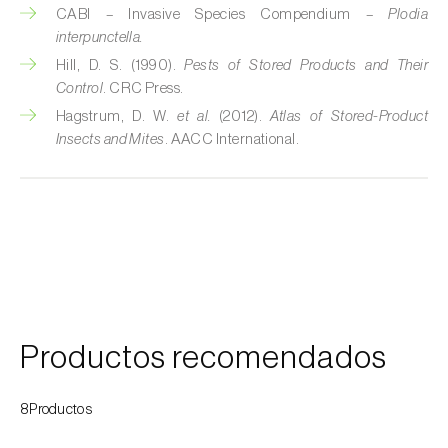
CABI – Invasive Species Compendium –
Plodia
Cochinillas
interpunctella.
Hill, D. S. (1990).
Pests of Stored Products and Their
Cogollero del maíz (
Spodoptera frugiperda
)
Control
. CRC Press.
Cogollero del tomate (
Keiferia lycopersicella
)
Hagstrum, D. W.
et al.
(2012).
Atlas of Stored-Product
Insects and Mites
. AACC International.
Coleópteros de grandes dimensiones
Coleópteros de pequeñas dimensiones
Criocero del espárrago (
Crioceris asparagi e
C. duodecimpunctata
)
Cuerado (
Agrotis saucia
)
Productos recomendados
Culebrilla del corcho (
Coroebus undatus
)
Drosófila de alas manchadas (
Drosophila
8Productos
suzukii
)