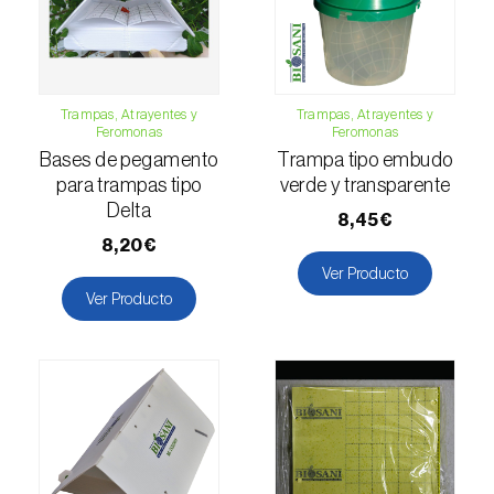
Falso gusano de la fruta (
Thaumatotibia
leucotreta
)
Foracanta o taladro del eucalipto
Trampas, Atrayentes y
Trampas, Atrayentes y
(
Phoracantha semipunctata e P. recurva
)
Feromonas
Feromonas
Bases de pegamento
Trampa tipo embudo
Gardama de la remolacha (
Spodoptera
para trampas tipo
verde y transparente
exigua
)
Delta
8,45€
8,20€
Glifodes del olivo (
Palpita (=Margaronia)
Ver Producto
unionalis
)
Ver Producto
Gorgojo de la vid (
Otiorhynchus sulcatus
)
Gorgojo del café / cacao (
Araecerus
fasciculatus
)
Gorgojo del eucalipto (
Gonipterus platensis
)