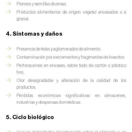
Brugo de la encina (
Tortrix viridana
)
Piensos y semillas diversas.
Productos alimentarios de origen vegetal envasados o a
Cacoecia de los frutales (
Archips rosana
)
granel.
Cantárida (
Lytta vesicatoria
)
4. Síntomas y daños
Capua de los frutos (
Adoxophyes orana
)
Presencia de telas y aglomerados de alimento.
Cecidomía destructora (
Mayetiola
Contaminación por excrementos y fragmentos de insectos.
destructor
)
Perforaciones en envases, sobre todo de cartón o plástico
Ceutorrinco de la col (
Ceutorhynchus
fino.
quadridens
)
Olor desagradable y alteración de la calidad de los
productos.
Ceutorrinco de los nabos (
Ceutorhynchus
Pérdidas económicas significativas en almacenes,
napi
)
industrias y despensas domésticas.
Chinche de la morera (
Pseudaulacaspis
5. Ciclo biológico
pentagona
)