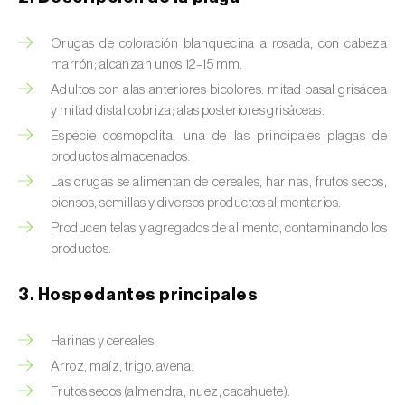
Barrenador del tallo del maíz (
Busseola
fusca
)
Orugas de coloración blanquecina a rosada, con cabeza
Barrenador del té (
Euwallacea fornicatus, E.
marrón; alcanzan unos 12–15 mm.
fornicatior, E. perbrevis e E. kuroshio
)
Adultos con alas anteriores bicolores: mitad basal grisácea
y mitad distal cobriza; alas posteriores grisáceas.
Barrenador del tomate (
Neoleucinodes
Especie cosmopolita, una de las principales plagas de
elegantalis
)
productos almacenados.
Las orugas se alimentan de cereales, harinas, frutos secos,
Barrenillo del almendro (
Scolytus amygdali
)
piensos, semillas y diversos productos alimentarios.
Barrenillo del olmo (
Scolytus multistriatus
)
Producen telas y agregados de alimento, contaminando los
productos.
Barrenillo grabador (
Ips acuminatus
)
3. Hospedantes principales
Barrenillo tipografo del abeto rojo (
Ips
typographus
)
Harinas y cereales.
Bicho camello (
Chrysodeixis chalcites
)
Arroz, maíz, trigo, avena.
Frutos secos (almendra, nuez, cacahuete).