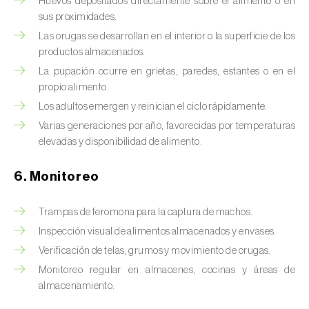
Chinche de las piñas (
Leptoglossus
Huevos depositados directamente sobre el alimento o en
sus proximidades.
occidentalis
)
Las orugas se desarrollan en el interior o la superficie de los
Chinche de los eucalyptus (
Thaumastocoris
productos almacenados.
peregrinus
)
La pupación ocurre en grietas, paredes, estantes o en el
propio alimento.
Chinche del sur (
Blissus insularis
)
Los adultos emergen y reinician el ciclo rápidamente.
Chinche del tomate (
Nesidiocoris tenuis
)
Varias generaciones por año, favorecidas por temperaturas
elevadas y disponibilidad de alimento.
Chinche europea de las semillas
(
Metopoplax ditomoides
)
6. Monitoreo
Chinche harinosa de la vid (
Planococcus
Trampas de feromona para la captura de machos.
ficus
)
Inspección visual de alimentos almacenados y envases.
Chinche marrón marmolada (
Halyomorpha
Verificación de telas, grumos y movimiento de orugas.
halys
)
Monitoreo regular en almacenes, cocinas y áreas de
almacenamiento.
Chinche roja (
Pyrrhocoris apterus
)