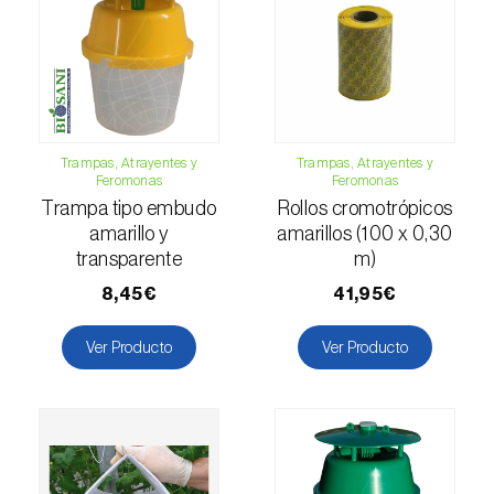
Escarabajo oriental (
Exomala (=Anomala)
orientalis
)
Escarabajo rosado esmeralda (
Cneorhinus
serranoi
)
Escarabajo tortuga del eucalipto
Trampas, Atrayentes y
Trampas, Atrayentes y
(
Trachymela sloanei
)
Feromonas
Feromonas
Trampa tipo embudo
Rollos cromotrópicos
Escarabajos capricornio (
Cerambyx cerdo e
amarillo y
amarillos (100 x 0,30
C. welensii
)
transparente
m)
8,45€
41,95€
Escarabajos metálicos barrenadores de la
madera (
Agrilus spp.
)
Ver Producto
Ver Producto
Escolítidos
Esfinge de la correhuela (
Agrius convolvuli
)
Falena invernal (
Operophtera brumata
)