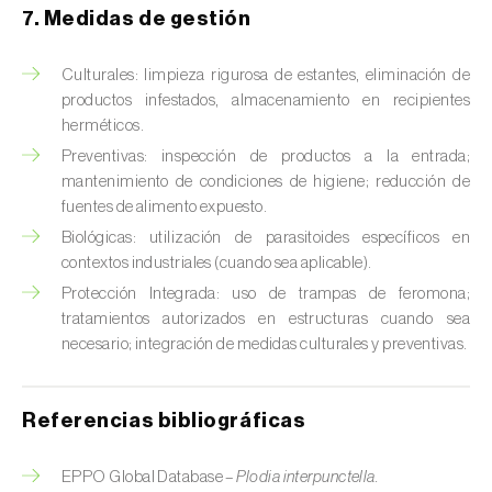
7. Medidas de gestión
Chinche verde (
Nezara viridula
)
Culturales: limpieza rigurosa de estantes, eliminación de
Cicadas (
Jacobiasca lybica, Scaphoideus
productos infestados, almacenamiento en recipientes
titanus e Empoasca spp.
)
herméticos.
Cigarra espumosa (
Philaenus spumarius
)
Preventivas: inspección de productos a la entrada;
mantenimiento de condiciones de higiene; reducción de
Cochinilla de Comstock (
Pseudococcus
fuentes de alimento expuesto.
comstocki
)
Biológicas: utilización de parasitoides específicos en
contextos industriales (cuando sea aplicable).
Cochinilla de los cítricos (
Planococcus citri
)
Protección Integrada: uso de trampas de feromona;
tratamientos autorizados en estructuras cuando sea
Cochinilla de San José (
Quadraspidiotus (=
necesario; integración de medidas culturales y preventivas.
Diaspidiotus) perniciosus
)
Cochinilla obscura (
Pseudococcus viburni
)
Referencias bibliográficas
Cochinilla roja de los cítricos (
Aonidiella
aurantii
)
EPPO Global Database –
Plodia interpunctella.