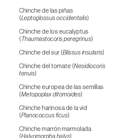
Chinche de las piñas
(
Leptoglossus occidentalis
)
Chinche de los eucalyptus
(
Thaumastocoris peregrinus
)
Chinche del sur (
Blissus insularis
)
Chinche del tomate (
Nesidiocoris
tenuis
)
Chinche europea de las semillas
(
Metopoplax ditomoides
)
Chinche harinosa de la vid
(
Planococcus ficus
)
Chinche marrón marmolada
(
Halyomorpha halys
)