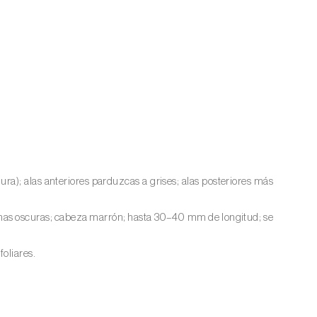
a); alas anteriores parduzcas a grises; alas posteriores más
has oscuras; cabeza marrón; hasta 30–40 mm de longitud; se
oliares.