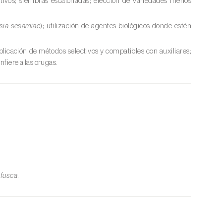
ultivos; siembras escalonadas; elección de variedades menos
sia sesamiae
); utilización de agentes biológicos donde estén
plicación de métodos selectivos y compatibles con auxiliares;
nfiere a las orugas.
 fusca
.