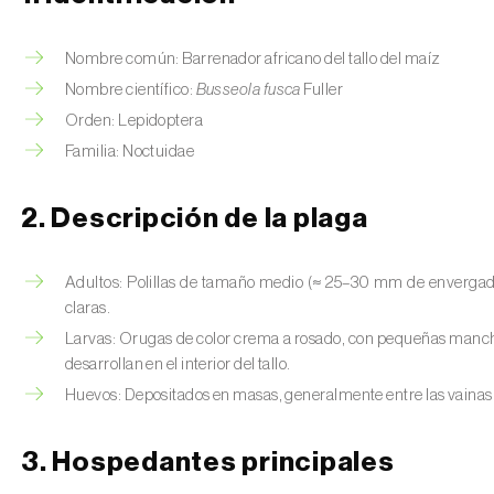
Nombre común: Barrenador africano del tallo del maíz
Nombre científico:
Busseola fusca
Fuller
Orden: Lepidoptera
Familia: Noctuidae
2. Descripción de la plaga
Adultos: Polillas de tamaño medio (≈ 25–30 mm de envergadur
claras.
Larvas: Orugas de color crema a rosado, con pequeñas manc
desarrollan en el interior del tallo.
Huevos: Depositados en masas, generalmente entre las vainas f
3. Hospedantes principales