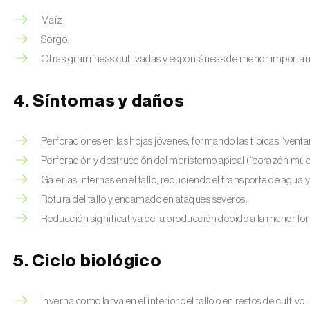
Maíz.
Sorgo.
Otras gramíneas cultivadas y espontáneas de menor importan
4. Síntomas y daños
Perforaciones en las hojas jóvenes, formando las típicas “venta
Perforación y destrucción del meristemo apical (“corazón muer
Galerías internas en el tallo, reduciendo el transporte de agua y
Rotura del tallo y encamado en ataques severos.
Reducción significativa de la producción debido a la menor f
5. Ciclo biológico
Inverna como larva en el interior del tallo o en restos de cultivo.