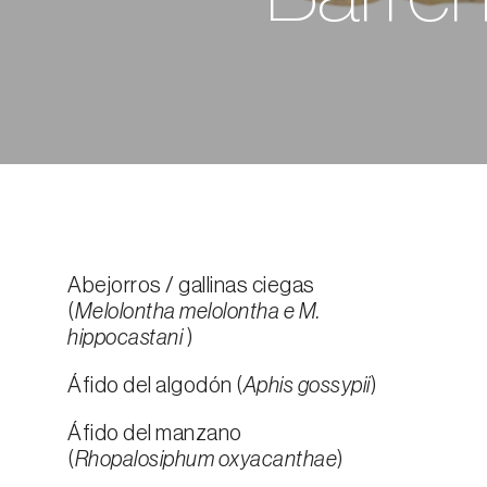
Abejorros / gallinas ciegas
(
Melolontha melolontha e M.
hippocastani
)
Áfido del algodón (
Aphis gossypii
)
Áfido del manzano
(
Rhopalosiphum oxyacanthae
)