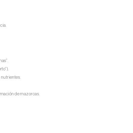
cia.
nas”.
to”).
 nutrientes.
ormación de mazorcas.