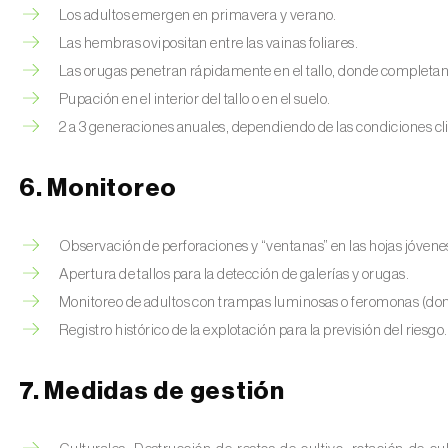
Los adultos emergen en primavera y verano.
Las hembras ovipositan entre las vainas foliares.
Las orugas penetran rápidamente en el tallo, donde completan 
Pupación en el interior del tallo o en el suelo.
2 a 3 generaciones anuales, dependiendo de las condiciones cl
6. Monitoreo
Observación de perforaciones y “ventanas” en las hojas jóvene
Apertura de tallos para la detección de galerías y orugas.
Monitoreo de adultos con trampas luminosas o feromonas (don
Registro histórico de la explotación para la previsión del riesgo.
7. Medidas de gestión