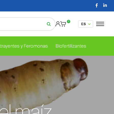
0
Atrayentes y Feromonas
Biofertilizantes
el maíz