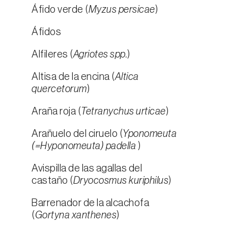
Áfido verde (
Myzus persicae
)
Áfidos
Alfileres (
Agriotes spp.
)
Altisa de la encina (
Altica
quercetorum
)
Araña roja (
Tetranychus urticae
)
Arañuelo del ciruelo (
Yponomeuta
(=Hyponomeuta) padella
)
Avispilla de las agallas del
castaño (
Dryocosmus kuriphilus
)
Barrenador de la alcachofa
(
Gortyna xanthenes
)