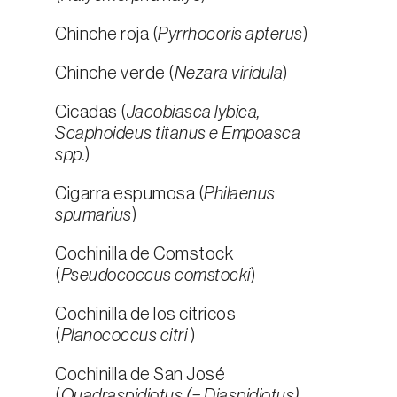
Chinche roja (
Pyrrhocoris apterus
)
Chinche verde (
Nezara viridula
)
Cicadas (
Jacobiasca lybica,
Scaphoideus titanus e Empoasca
spp.
)
Cigarra espumosa (
Philaenus
spumarius
)
Cochinilla de Comstock
(
Pseudococcus comstocki
)
Cochinilla de los cítricos
(
Planococcus citri
)
Cochinilla de San José
(
Quadraspidiotus (= Diaspidiotus)