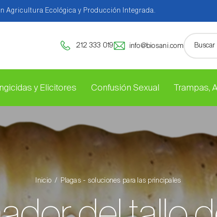
en Agricultura Ecológica y Producción Integrada.
212 333 019
info@biosani.com
ngicidas y Elicitores
Confusión Sexual
Trampas, 
Inicio
Plagas - soluciones para las principales
ador del tallo d