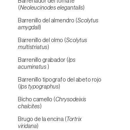
Barrenador del tomate
(
Neoleucinodes elegantalis
)
Barrenillo del almendro (
Scolytus
amygdali
)
Barrenillo del olmo (
Scolytus
multistriatus
)
Barrenillo grabador (
Ips
acuminatus
)
Barrenillo tipografo del abeto rojo
(
Ips typographus
)
Bicho camello (
Chrysodeixis
chalcites
)
Brugo de la encina (
Tortrix
viridana
)