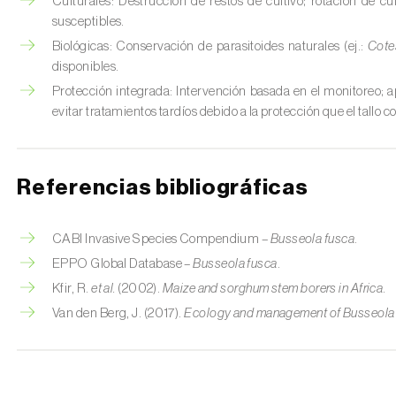
Culturales: Destrucción de restos de cultivo; rotación de c
susceptibles.
Biológicas: Conservación de parasitoides naturales (ej.:
Cote
disponibles.
Protección integrada: Intervención basada en el monitoreo; a
evitar tratamientos tardíos debido a la protección que el tallo co
Referencias bibliográficas
CABI Invasive Species Compendium –
Busseola fusca
.
EPPO Global Database –
Busseola fusca
.
Kfir, R.
et al.
(2002).
Maize and sorghum stem borers in Africa
.
Van den Berg, J. (2017).
Ecology and management of Busseola