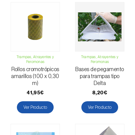
Esbelto latón bruñido (
Thysanoplusia
orichalcea
)
Escama harinosa (
Pseudococcus
longispinus
)
Escarabajo de la patata (
Leptinotarsa
decemlineata
)
Trampas, Atrayentes y
Trampas, Atrayentes y
Feromonas
Feromonas
Escarabajo de las ramas del nogal
Rollos cromotrópicos
Bases de pegamento
(
Pityophthorus juglandis
)
amarillos (100 x 0,30
para trampas tipo
m)
Delta
Escarabajo del frambueso (
Byturus spp.
)
41,95€
8,20€
Escarabajo descortezador grande del
Ver Producto
Ver Producto
alerce (
Ips cembrae
)
Escarabajo japonés (
Popillia japonica
)