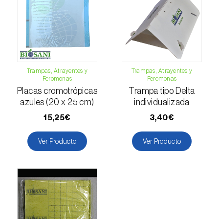
Escarabajo oriental (
Exomala (=Anomala)
orientalis
)
Escarabajo rosado esmeralda (
Cneorhinus
serranoi
)
Escarabajo tortuga del eucalipto
Trampas, Atrayentes y
Trampas, Atrayentes y
Feromonas
Feromonas
(
Trachymela sloanei
)
Placas cromotrópicas
Trampa tipo Delta
Escarabajos capricornio (
Cerambyx cerdo e
azules (20 x 25 cm)
individualizada
C. welensii
)
15,25€
3,40€
Escarabajos metálicos barrenadores de la
Ver Producto
Ver Producto
madera (
Agrilus spp.
)
Escolítidos
Esfinge de la correhuela (
Agrius convolvuli
)
Falena invernal (
Operophtera brumata
)