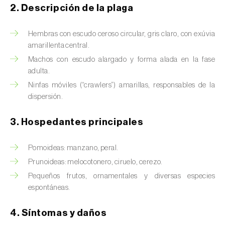
Barrenador del tallo del maíz (
Busseola
2. Descripción de la plaga
fusca
)
Hembras con escudo ceroso circular, gris claro, con exúvia
Barrenador del té (
Euwallacea fornicatus, E.
amarillenta central.
fornicatior, E. perbrevis e E. kuroshio
)
Machos con escudo alargado y forma alada en la fase
Barrenador del tomate (
Neoleucinodes
adulta.
elegantalis
)
Ninfas móviles (“crawlers”) amarillas, responsables de la
dispersión.
Barrenillo del almendro (
Scolytus amygdali
)
3. Hospedantes principales
Barrenillo del olmo (
Scolytus multistriatus
)
Barrenillo grabador (
Ips acuminatus
)
Pomoideas: manzano, peral.
Prunoideas: melocotonero, ciruelo, cerezo.
Barrenillo tipografo del abeto rojo (
Ips
Pequeños frutos, ornamentales y diversas especies
typographus
)
espontáneas.
Bicho camello (
Chrysodeixis chalcites
)
4. Síntomas y daños