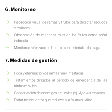
Chinche de las piñas (
Leptoglossus
occidentalis
)
6. Monitoreo
Chinche de los eucalyptus (
Thaumastocoris
Inspección visual de ramas y frutos para detectar escudos
peregrinus
)
circulares.
Chinche del sur (
Blissus insularis
)
Observación de manchas rojas en los frutos como señal
indirecta.
Chinche del tomate (
Nesidiocoris tenuis
)
Monitoreo reforzado en huertos con historial de la plaga.
Chinche europea de las semillas
7. Medidas de gestión
(
Metopoplax ditomoides
)
Chinche harinosa de la vid (
Planococcus
Poda y eliminación de ramas muy infestadas.
ficus
)
Tratamientos dirigidos al período de emergencia de las
ninfas móviles.
Chinche marrón marmolada (
Halyomorpha
Conservación de enemigos naturales (ej.:
Aphytis melinus
).
halys
)
Evitar tratamientos que reduzcan la fauna auxiliar.
Chinche roja (
Pyrrhocoris apterus
)