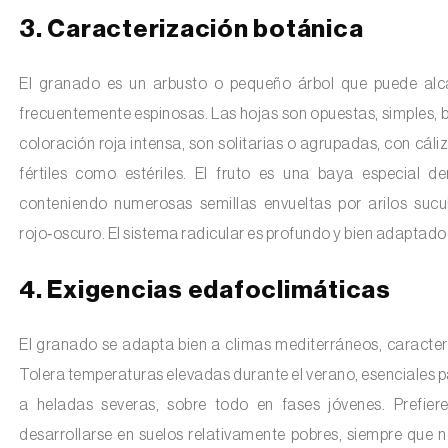
3. Caracterización botánica
El granado es un arbusto o pequeño árbol que puede alca
frecuentemente espinosas. Las hojas son opuestas, simples, bri
coloración roja intensa, son solitarias o agrupadas, con cáli
fértiles como estériles. El fruto es una baya especial 
conteniendo numerosas semillas envueltas por arilos sucul
rojo‑oscuro. El sistema radicular es profundo y bien adaptado
4. Exigencias edafoclimáticas
El granado se adapta bien a climas mediterráneos, caracter
Tolera temperaturas elevadas durante el verano, esenciales par
a heladas severas, sobre todo en fases jóvenes. Prefier
desarrollarse en suelos relativamente pobres, siempre que n