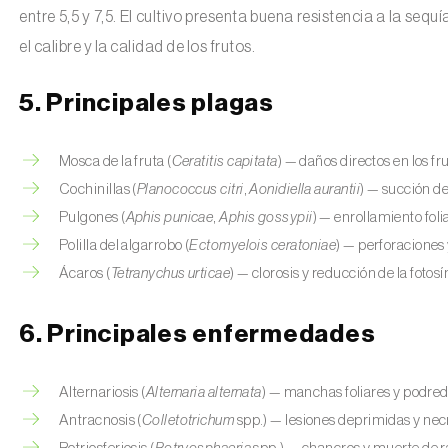
entre 5,5 y 7,5. El cultivo presenta buena resistencia a la seq
el calibre y la calidad de los frutos.
5. Principales plagas
Mosca de la fruta (
Ceratitis capitata
) — daños directos en los f
Cochinillas (
Planococcus citri
,
Aonidiella aurantii
) — succión d
Pulgones (
Aphis punicae
,
Aphis gossypii
) — enrollamiento foli
Polilla del algarrobo (
Ectomyelois ceratoniae
) — perforaciones
Ácaros (
Tetranychus urticae
) — clorosis y reducción de la fotosí
6. Principales enfermedades
Alternariosis (
Alternaria alternata
) — manchas foliares y podred
Antracnosis (
Colletotrichum
spp.) — lesiones deprimidas y necr