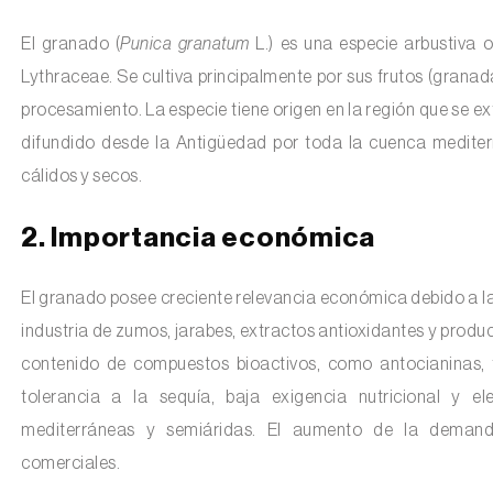
El granado (
Punica granatum
L.) es una especie arbustiva 
Lythraceae. Se cultiva principalmente por sus frutos (gran
procesamiento. La especie tiene origen en la región que se ex
difundido desde la Antigüedad por toda la cuenca medite
cálidos y secos.
2. Importancia económica
El granado posee creciente relevancia económica debido a la 
industria de zumos, jarabes, extractos antioxidantes y produc
contenido de compuestos bioactivos, como antocianinas, t
tolerancia a la sequía, baja exigencia nutricional y 
mediterráneas y semiáridas. El aumento de la demanda
comerciales.