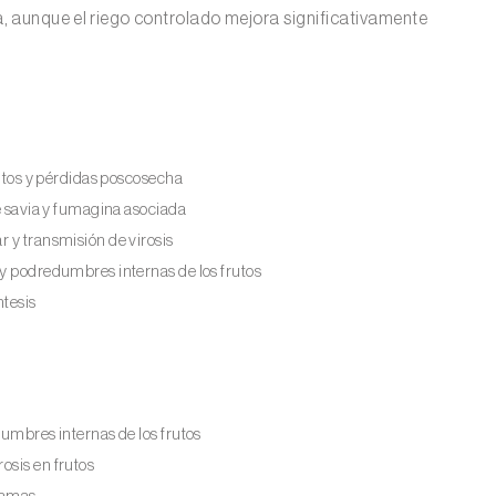
uía, aunque el riego controlado mejora significativamente
rutos y pérdidas poscosecha
e savia y fumagina asociada
ar y transmisión de virosis
 y podredumbres internas de los frutos
ntesis
umbres internas de los frutos
osis en frutos