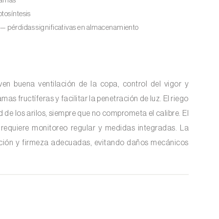
ramas
otosíntesis
 — pérdidas significativas en almacenamiento
n buena ventilación de la copa, control del vigor y
as fructíferas y facilitar la penetración de luz. El riego
d de los arilos, siempre que no comprometa el calibre. El
a requiere monitoreo regular y medidas integradas. La
ación y firmeza adecuadas, evitando daños mecánicos