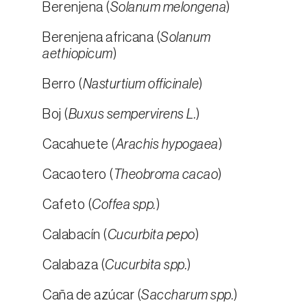
Berenjena (
Solanum melongena
)
Berenjena africana (
Solanum
aethiopicum
)
Berro (
Nasturtium officinale
)
Boj (
Buxus sempervirens L.
)
Cacahuete (
Arachis hypogaea
)
Cacaotero (
Theobroma cacao
)
Cafeto (
Coffea spp.
)
Calabacín (
Cucurbita pepo
)
Calabaza (
Cucurbita spp.
)
Caña de azúcar (
Saccharum spp.
)