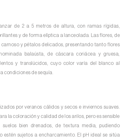
nzar de 2 a 5 metros de altura, con ramas rígidas,
llantes y de forma elíptica a lanceolada. Las flores, de
z carnoso y pétalos delicados, presentando tanto flores
denominada balaústa, de cáscara coriácea y gruesa,
entos y translúcidos, cuyo color varía del blanco al
 a condiciones de sequía.
izados por veranos cálidos y secos e inviernos suaves.
a la coloración y calidad de los arilos, pero es sensible
e suelos bien drenados, de textura media, pudiendo
o estén sujetos a encharcamiento. El pH ideal se sitúa