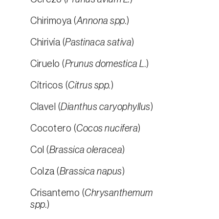
Chirimoya (
Annona spp.
)
Chirivía (
Pastinaca sativa
)
Ciruelo (
Prunus domestica L.
)
Cítricos (
Citrus spp.
)
Clavel (
Dianthus caryophyllus
)
Cocotero (
Cocos nucifera
)
Col (
Brassica oleracea
)
Colza (
Brassica napus
)
Crisantemo (
Chrysanthemum
spp.
)