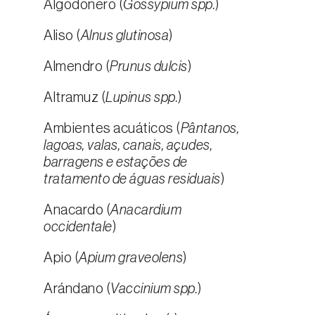
Algodonero (
Gossypium spp.
)
Aliso (
Alnus glutinosa
)
Almendro (
Prunus dulcis
)
Altramuz (
Lupinus spp.
)
Ambientes acuáticos (
Pântanos,
lagoas, valas, canais, açudes,
barragens e estações de
tratamento de águas residuais
)
Anacardo (
Anacardium
occidentale
)
Apio (
Apium graveolens
)
Arándano (
Vaccinium spp.
)