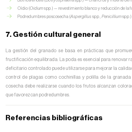
Botriosferiosis (
Botryosphaeria
spp.) — chancros y muerte de 
Oídio (
Oidium
spp.) — revestimiento blanco y reducción de la f
Podredumbres poscosecha (
Aspergillus
spp.,
Penicillium
spp.)
7. Gestión cultural general
La gestión del granado se basa en prácticas que promueve
fructificación equilibrada. La poda es esencial para renovar ram
deficitario controlado puede utilizarse para mejorar la calida
control de plagas como cochinillas y polilla de la granad
cosecha debe realizarse cuando los frutos alcanzan color
que favorezcan podredumbres.
Referencias bibliográficas