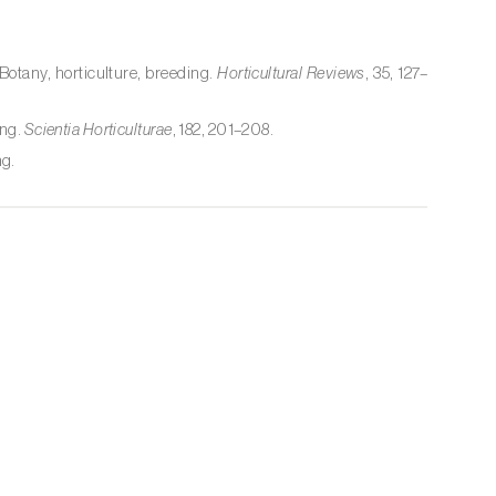
 Botany, horticulture, breeding.
Horticultural Reviews
, 35, 127–
ing.
Scientia Horticulturae
, 182, 201–208.
ng.