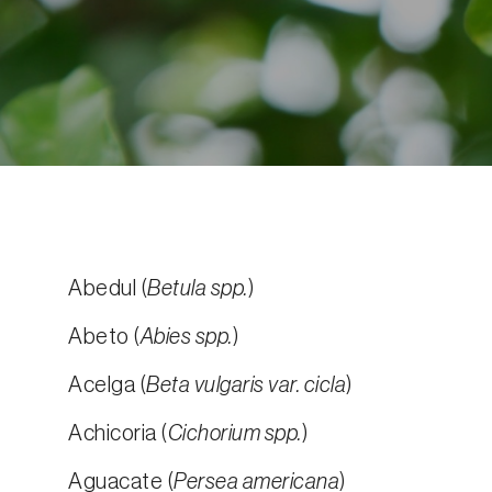
Abedul (
Betula spp.
)
Abeto (
Abies spp.
)
Acelga (
Beta vulgaris var. cicla
)
Achicoria (
Cichorium spp.
)
Aguacate (
Persea americana
)