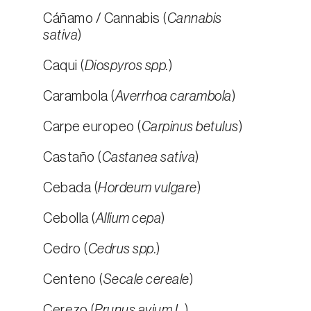
Cáñamo / Cannabis (
Cannabis
sativa
)
Caqui (
Diospyros spp.
)
Carambola (
Averrhoa carambola
)
Carpe europeo (
Carpinus betulus
)
Castaño (
Castanea sativa
)
Cebada (
Hordeum vulgare
)
Cebolla (
Allium cepa
)
Cedro (
Cedrus spp.
)
Centeno (
Secale cereale
)
Cerezo (
Prunus avium L.
)