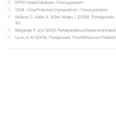
EPPO Global Database –
Punica granatum
CABI – Crop Protection Compendium –
Punica granatum
Holland, D., Hatib, K., & Bar‑Ya’akov, I. (2009). Pomegranate:
191.
Melgarejo, P.,
et al.
(2015). Pomegranate cultivation and breed
Levin, G. M. (2006).
Pomegranate
. Third Millennium Publishi