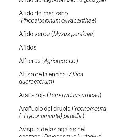
Áfido del algodón (
Aphis gossypii
)
Áfido del manzano
(
Rhopalosiphum oxyacanthae
)
Áfido verde (
Myzus persicae
)
Áfidos
Alfileres (
Agriotes spp.
)
Altisa de la encina (
Altica
quercetorum
)
Araña roja (
Tetranychus urticae
)
Arañuelo del ciruelo (
Yponomeuta
(=Hyponomeuta) padella
)
Avispilla de las agallas del