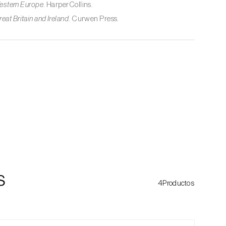
 Western Europe
. HarperCollins.
eat Britain and Ireland
. Curwen Press.
s
4Productos