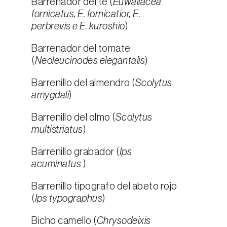
Barrenador del té (
Euwallacea
fornicatus, E. fornicatior, E.
perbrevis e E. kuroshio
)
Barrenador del tomate
(
Neoleucinodes elegantalis
)
Barrenillo del almendro (
Scolytus
amygdali
)
Barrenillo del olmo (
Scolytus
multistriatus
)
Barrenillo grabador (
Ips
acuminatus
)
Barrenillo tipografo del abeto rojo
(
Ips typographus
)
Bicho camello (
Chrysodeixis