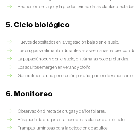
Reducción del vigor y la productividad de las plantas afectadas
5. Ciclo biológico
Huevos depositados en la vegetación baja o en el suelo.
Las orugas se alimentan durante varias semanas, sobre todo d
La pupación ocurre en el suelo, en cámaras poco profundas.
Los adultos emergen en verano y otoño.
Generalmente una generación por año, pudiendo variar con el
6. Monitoreo
Observación directa de orugas y daños foliares.
Búsqueda de orugas en la base de las plantas o en el suelo.
Trampas luminosas para la detección de adultos.