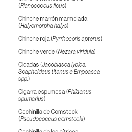
(
Planococcus ficus
)
Chinche marrón marmolada
(
Halyomorpha halys
)
Chinche roja (
Pyrrhocoris apterus
)
Chinche verde (
Nezara viridula
)
Cicadas (
Jacobiasca lybica,
Scaphoideus titanus e Empoasca
spp.
)
Cigarra espumosa (
Philaenus
spumarius
)
Cochinilla de Comstock
(
Pseudococcus comstocki
)