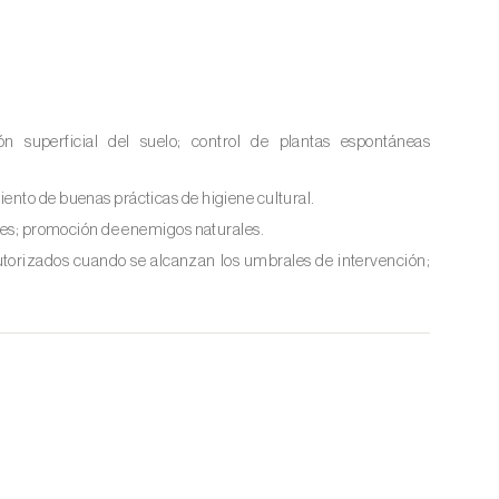
ión superficial del suelo; control de plantas espontáneas
ento de buenas prácticas de higiene cultural.
es; promoción de enemigos naturales.
autorizados cuando se alcanzan los umbrales de intervención;