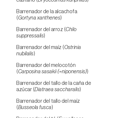
castaño (
Dryocosmus kuriphilus
)
Barrenador de la alcachofa
(
Gortyna xanthenes
)
Barrenador del arroz (
Chilo
suppressalis
)
Barrenador del maíz (
Ostrinia
nubilalis
)
Barrenador del melocotón
(
Carposina sasakii (=niponensis)
)
Barrenador del tallo de la caña de
azúcar (
Diatraea saccharalis
)
Barrenador del tallo del maíz
(
Busseola fusca
)