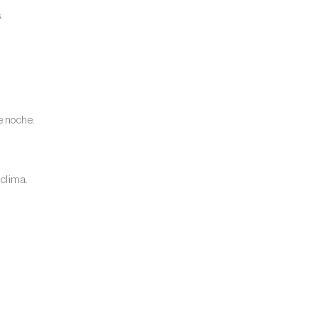
.
e noche.
 clima.