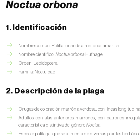
Noctua orbona
1. Identificación
Nombre común: Polilla lunar de ala inferior amarilla
Nombre científico:
Noctua orbona
Hufnagel
Orden: Lepidoptera
Familia: Noctuidae
2. Descripción de la plaga
Orugas de coloración marrón a verdosa, con líneas longitudina
Adultos con alas anteriores marrones, con patrones irregul
característica distintiva del género
Noctua
.
Especie polífaga, que se alimenta de diversas plantas herbáceas