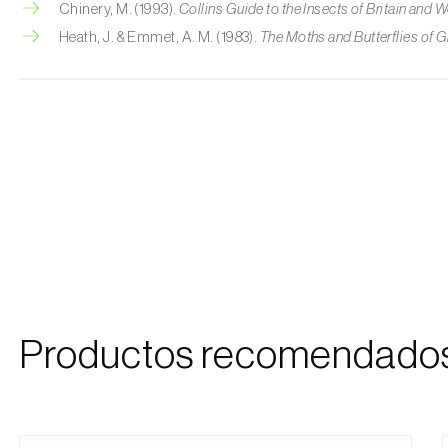
Chinery, M. (1993).
Collins Guide to the Insects of Britain and
Heath, J. & Emmet, A. M. (1983).
The Moths and Butterflies of Gr
Productos recomendado