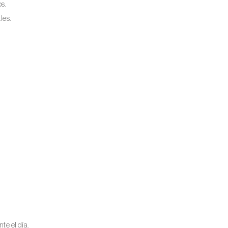
s.
les.
te el día.