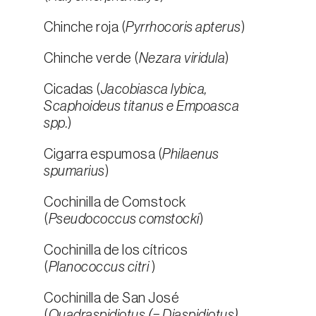
Chinche roja (
Pyrrhocoris apterus
)
Chinche verde (
Nezara viridula
)
Cicadas (
Jacobiasca lybica,
Scaphoideus titanus e Empoasca
spp.
)
Cigarra espumosa (
Philaenus
spumarius
)
Cochinilla de Comstock
(
Pseudococcus comstocki
)
Cochinilla de los cítricos
(
Planococcus citri
)
Cochinilla de San José
(
Quadraspidiotus (= Diaspidiotus)