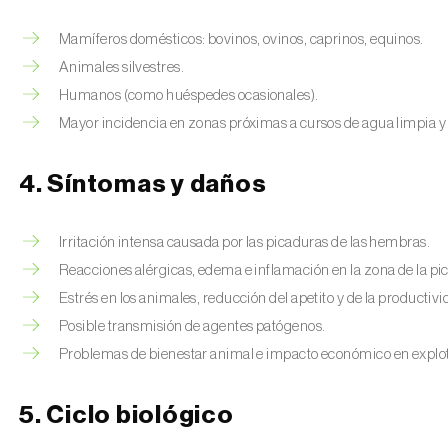
Mamíferos domésticos: bovinos, ovinos, caprinos, equinos.
Animales silvestres.
Humanos (como huéspedes ocasionales).
Mayor incidencia en zonas próximas a cursos de agua limpia y 
4. Síntomas y daños
Irritación intensa causada por las picaduras de las hembras.
Reacciones alérgicas, edema e inflamación en la zona de la pi
Estrés en los animales, reducción del apetito y de la productivi
Posible transmisión de agentes patógenos.
Problemas de bienestar animal e impacto económico en explo
5. Ciclo biológico