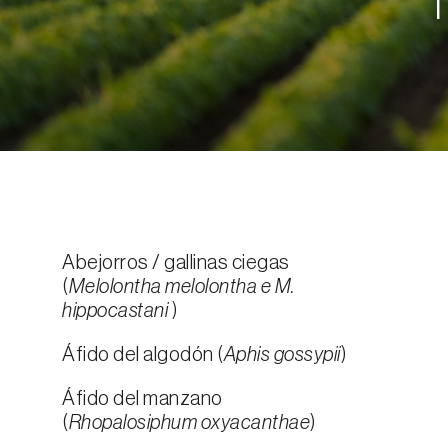
Abejorros / gallinas ciegas
(
Melolontha melolontha e M.
hippocastani
)
Áfido del algodón (
Aphis gossypii
)
Áfido del manzano
(
Rhopalosiphum oxyacanthae
)