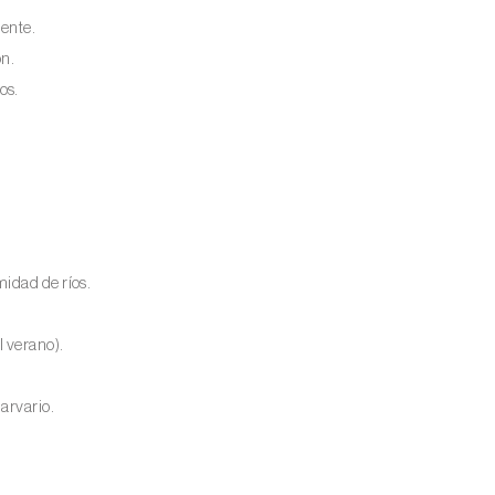
iente.
ón.
os.
idad de ríos.
l verano).
.
arvario.