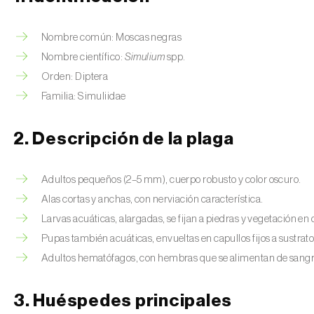
Nombre común: Moscas negras
Nombre científico:
Simulium
spp.
Orden: Diptera
Familia: Simuliidae
2. Descripción de la plaga
Adultos pequeños (2–5 mm), cuerpo robusto y color oscuro.
Alas cortas y anchas, con nerviación característica.
Larvas acuáticas, alargadas, se fijan a piedras y vegetación en
Pupas también acuáticas, envueltas en capullos fijos a sustra
Adultos hematófagos, con hembras que se alimentan de sang
3. Huéspedes principales