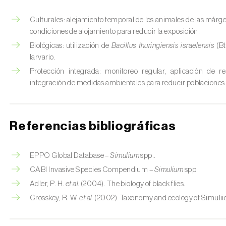
Culturales: alejamiento temporal de los animales de las márgen
condiciones de alojamiento para reducir la exposición.
Biológicas: utilización de
Bacillus thuringiensis israelensis
(Bt
larvario.
Protección integrada: monitoreo regular, aplicación de re
integración de medidas ambientales para reducir poblaciones 
Referencias bibliográficas
EPPO Global Database –
Simulium
spp..
CABI Invasive Species Compendium –
Simulium
spp..
Adler, P. H.
et al.
(2004). The biology of black flies.
Crosskey, R. W.
et al.
(2002). Taxonomy and ecology of Simulii