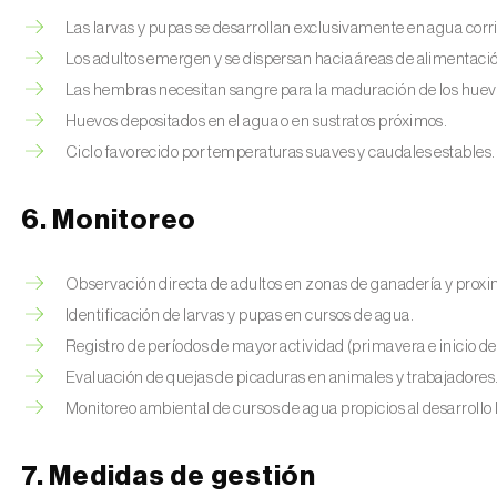
Las larvas y pupas se desarrollan exclusivamente en agua corr
Los adultos emergen y se dispersan hacia áreas de alimentaci
Las hembras necesitan sangre para la maduración de los huev
Huevos depositados en el agua o en sustratos próximos.
Ciclo favorecido por temperaturas suaves y caudales estables.
6. Monitoreo
Observación directa de adultos en zonas de ganadería y proxim
Identificación de larvas y pupas en cursos de agua.
Registro de períodos de mayor actividad (primavera e inicio de
Evaluación de quejas de picaduras en animales y trabajadores
Monitoreo ambiental de cursos de agua propicios al desarrollo l
7. Medidas de gestión