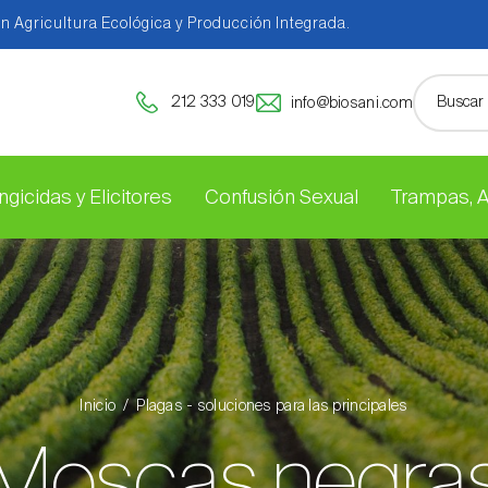
en Agricultura Ecológica y Producción Integrada.
212 333 019
info@biosani.com
ngicidas y Elicitores
Confusión Sexual
Trampas, 
Inicio
Plagas - soluciones para las principales
Moscas negra