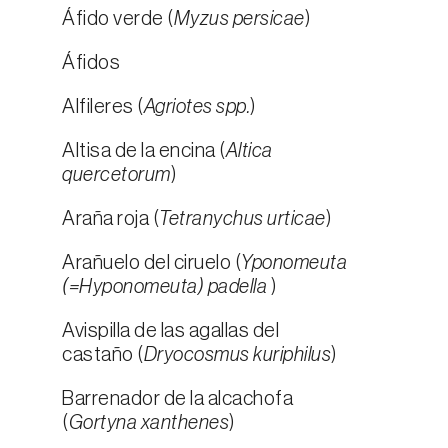
Áfido verde (
Myzus persicae
)
Áfidos
Alfileres (
Agriotes spp.
)
Altisa de la encina (
Altica
quercetorum
)
Araña roja (
Tetranychus urticae
)
Arañuelo del ciruelo (
Yponomeuta
(=Hyponomeuta) padella
)
Avispilla de las agallas del
castaño (
Dryocosmus kuriphilus
)
Barrenador de la alcachofa
(
Gortyna xanthenes
)