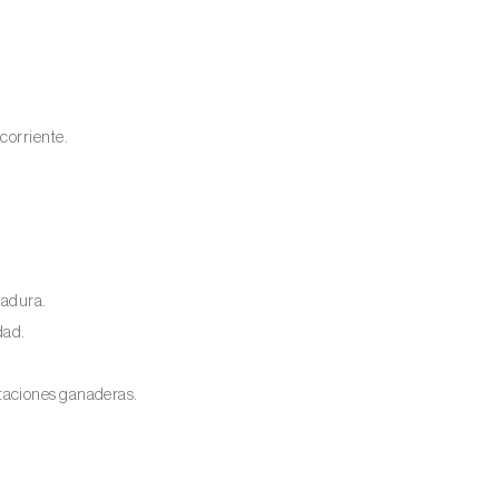
corriente.
cadura.
dad.
taciones ganaderas.