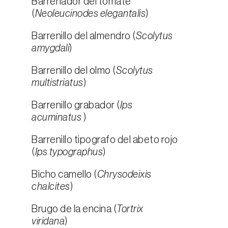
Barrenador del tomate
(
Neoleucinodes elegantalis
)
Barrenillo del almendro (
Scolytus
amygdali
)
Barrenillo del olmo (
Scolytus
multistriatus
)
Barrenillo grabador (
Ips
acuminatus
)
Barrenillo tipografo del abeto rojo
(
Ips typographus
)
Bicho camello (
Chrysodeixis
chalcites
)
Brugo de la encina (
Tortrix
viridana
)