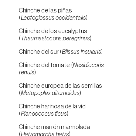
Chinche de las piñas
(
Leptoglossus occidentalis
)
Chinche de los eucalyptus
(
Thaumastocoris peregrinus
)
Chinche del sur (
Blissus insularis
)
Chinche del tomate (
Nesidiocoris
tenuis
)
Chinche europea de las semillas
(
Metopoplax ditomoides
)
Chinche harinosa de la vid
(
Planococcus ficus
)
Chinche marrón marmolada
(
Halyomorpha halys
)