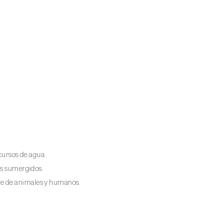
 cursos de agua.
tos sumergidos.
re de animales y humanos.