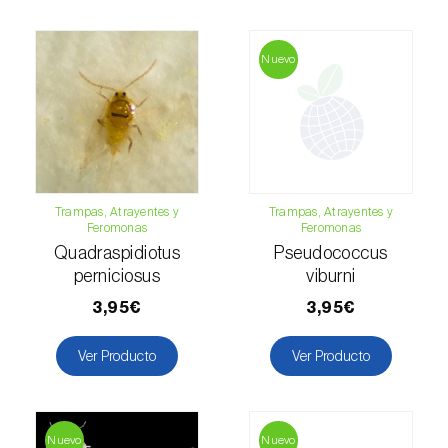
Nuevo
Trampas, Atrayentes y
Trampas, Atrayentes y
Feromonas
Feromonas
Quadraspidiotus
Pseudococcus
perniciosus
viburni
3,95€
3,95€
Ver Producto
Ver Producto
Nuevo
Nuevo