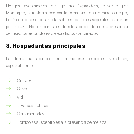
Podredumbre radicular (
Pythium spp.
)
Hongos ascomicetos del género
Capnodium
, descrito por
Montagne, caracterizados por la formación de un micelio negro,
Roya del rosal (
Phragmidium mucronatum
)
hollínoso, que se desarrolla sobre superficies vegetales cubiertas
por melaza. No son parásitos directos: dependen de la presencia
Septoriosis (
Septoria spp.
)
de insectos productores de exudados azucarados.
3. Hospedantes principales
Tizón temprano (
Alternaria spp.
)
Virus (
Begomovirus, Carlavirus, Comovirus,
La fumagina aparece en numerosas especies vegetales,
especialmente:
Crinivirus, Cucumovirus, Ipomovirus,
Potyvirus, Tobamovirus, Torradovirus,
Tospovirus e outros
)
Cítricos
Olivo
Vid
Diversos frutales
Ornamentales
Hortícolas susceptibles a la presencia de melaza