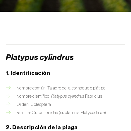
Arañuelo del ciruelo (
Yponomeuta
(=Hyponomeuta) padella
)
Avispilla de las agallas del castaño
(
Dryocosmus kuriphilus
)
Barrenador de la alcachofa (
Gortyna
xanthenes
)
Platypus cylindrus
Barrenador del arroz (
Chilo suppressalis
)
1. Identificación
Barrenador del maíz (
Ostrinia nubilalis
)
Nombre común: Taladro del alcornoque o plátipo
Barrenador del melocotón (
Carposina
Nombre científico:
Platypus cylindrus
Fabricius
sasakii (=niponensis)
)
Orden: Coleoptera
Barrenador del tallo de la caña de azúcar
Familia: Curculionidae (subfamilia Platypodinae)
(
Diatraea saccharalis
)
2. Descripción de la plaga