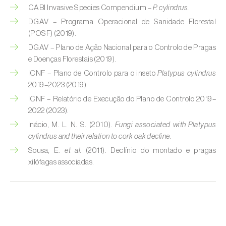
CABI Invasive Species Compendium –
P. cylindrus.
Cochinillas
DGAV – Programa Operacional de Sanidade Florestal
(POSF) (2019).
Cogollero del maíz (
Spodoptera frugiperda
)
DGAV – Plano de Ação Nacional para o Controlo de Pragas
Cogollero del tomate (
Keiferia lycopersicella
)
e Doenças Florestais (2019).
ICNF – Plano de Controlo para o inseto
Platypus cylindrus
Coleópteros de grandes dimensiones
2019–2023 (2019).
ICNF – Relatório de Execução do Plano de Controlo 2019–
Coleópteros de pequeñas dimensiones
2022 (2023).
Criocero del espárrago (
Crioceris asparagi e
Inácio, M. L. N. S. (2010).
Fungi associated with Platypus
C. duodecimpunctata
)
cylindrus and their relation to cork oak decline.
Sousa, E.
et al.
(2011). Declínio do montado e pragas
Cuerado (
Agrotis saucia
)
xilófagas associadas.
Culebrilla del corcho (
Coroebus undatus
)
Drosófila de alas manchadas (
Drosophila
suzukii
)