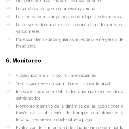
Chinche de las piñas (
Leptoglossus
Una generación por año en clima mediterráneo.
occidentalis
)
Los adultos emergen en primavera y verano.
Las hembras excavan galerías donde depositan los huevos.
Chinche de los eucalyptus (
Thaumastocoris
Las larvas se desarrollan en el interior de la madera durante
peregrinus
)
varios meses.
Chinche del sur (
Blissus insularis
)
Pupación dentro de las galerías antes de la emergencia de
los adultos.
Chinche del tomate (
Nesidiocoris tenuis
)
6. Monitoreo
Chinche europea de las semillas
(
Metopoplax ditomoides
)
Observación de orificios circulares recientes.
Verificación de serrín acumulado en la base del árbol.
Chinche harinosa de la vid (
Planococcus
ficus
)
Inspección de árboles debilitados, quemados o sometidos a
estrés hídrico.
Chinche marrón marmolada (
Halyomorpha
Monitoreo intensivo de la dinámica de las poblaciones a
halys
)
través de la utilización de trampas con atrayente y
feromona en áreas con historial de la plaga.
Chinche roja (
Pyrrhocoris apterus
)
Evaluación de la intensidad de ataque para determinar la