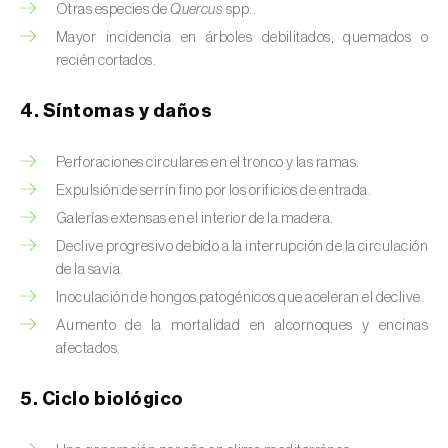
Brugo de la encina (
Tortrix viridana
)
Otras especies de
Quercus
spp..
Mayor incidencia en árboles debilitados, quemados o
Cacoecia de los frutales (
Archips rosana
)
recién cortados.
Cantárida (
Lytta vesicatoria
)
4. Síntomas y daños
Capua de los frutos (
Adoxophyes orana
)
Perforaciones circulares en el tronco y las ramas.
Cecidomía destructora (
Mayetiola
Expulsión de serrín fino por los orificios de entrada.
destructor
)
Galerías extensas en el interior de la madera.
Ceutorrinco de la col (
Ceutorhynchus
Declive progresivo debido a la interrupción de la circulación
quadridens
)
de la savia.
Inoculación de hongos patogénicos que aceleran el declive.
Ceutorrinco de los nabos (
Ceutorhynchus
Aumento de la mortalidad en alcornoques y encinas
napi
)
afectados.
Chinche de la morera (
Pseudaulacaspis
5. Ciclo biológico
pentagona
)