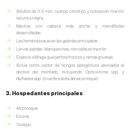
Barrenador del tallo del maíz (
Busseola
fusca
)
Adultos de 3–5 mm, cuerpo cilíndrico y coloración marrón
oscura a negra.
Barrenador del té (
Euwallacea fornicatus, E.
Machos con cabeza más ancha y mandíbulas
fornicatior, E. perbrevis e E. kuroshio
)
desarrolladas.
Barrenador del tomate (
Neoleucinodes
Las hembras excavan las galerías principales.
elegantalis
)
Larvas ápodas, blanquecinas, con cabeza marrón.
Especie xilófaga que perfora troncos y ramas gruesas.
Barrenillo del almendro (
Scolytus amygdali
)
Actúa como vector de hongos patogénicos asociados al
declive del montado, incluyendo
Ophiostoma
spp. y
Barrenillo del olmo (
Scolytus multistriatus
)
Raffaelea
spp. (muerte súbita del alcornoque).
Barrenillo grabador (
Ips acuminatus
)
3. Hospedantes principales
Barrenillo tipografo del abeto rojo (
Ips
typographus
)
Alcornoque.
Encina.
Bicho camello (
Chrysodeixis chalcites
)
Quejigo.