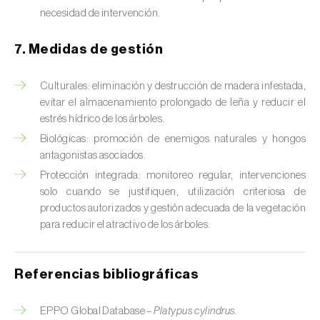
necesidad de intervención.
Chinche verde (
Nezara viridula
)
7. Medidas de gestión
Cicadas (
Jacobiasca lybica, Scaphoideus
titanus e Empoasca spp.
)
Culturales: eliminación y destrucción de madera infestada,
Cigarra espumosa (
Philaenus spumarius
)
evitar el almacenamiento prolongado de leña y reducir el
estrés hídrico de los árboles.
Cochinilla de Comstock (
Pseudococcus
Biológicas: promoción de enemigos naturales y hongos
comstocki
)
antagonistas asociados.
Protección integrada: monitoreo regular, intervenciones
Cochinilla de los cítricos (
Planococcus citri
)
solo cuando se justifiquen, utilización criteriosa de
productos autorizados y gestión adecuada de la vegetación
Cochinilla de San José (
Quadraspidiotus (=
para reducir el atractivo de los árboles.
Diaspidiotus) perniciosus
)
Cochinilla obscura (
Pseudococcus viburni
)
Referencias bibliográficas
Cochinilla roja de los cítricos (
Aonidiella
aurantii
)
EPPO Global Database –
Platypus cylindrus.