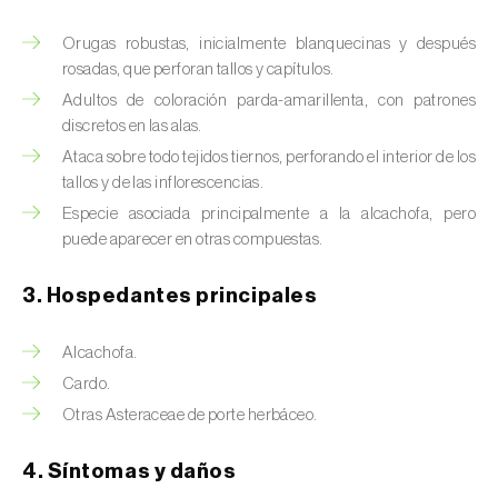
Barrenador del tallo del maíz (
Busseola
fusca
)
Orugas robustas, inicialmente blanquecinas y después
rosadas, que perforan tallos y capítulos.
Barrenador del té (
Euwallacea fornicatus, E.
Adultos de coloración parda-amarillenta, con patrones
fornicatior, E. perbrevis e E. kuroshio
)
discretos en las alas.
Barrenador del tomate (
Neoleucinodes
Ataca sobre todo tejidos tiernos, perforando el interior de los
elegantalis
)
tallos y de las inflorescencias.
Especie asociada principalmente a la alcachofa, pero
Barrenillo del almendro (
Scolytus amygdali
)
puede aparecer en otras compuestas.
Barrenillo del olmo (
Scolytus multistriatus
)
3. Hospedantes principales
Barrenillo grabador (
Ips acuminatus
)
Alcachofa.
Barrenillo tipografo del abeto rojo (
Ips
Cardo.
typographus
)
Otras Asteraceae de porte herbáceo.
Bicho camello (
Chrysodeixis chalcites
)
4. Síntomas y daños