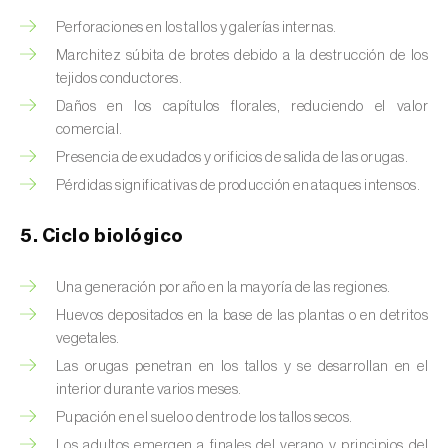
Brugo de la encina (
Tortrix viridana
)
Perforaciones en los tallos y galerías internas.
Cacoecia de los frutales (
Archips rosana
)
Marchitez súbita de brotes debido a la destrucción de los
tejidos conductores.
Cantárida (
Lytta vesicatoria
)
Daños en los capítulos florales, reduciendo el valor
comercial.
Capua de los frutos (
Adoxophyes orana
)
Presencia de exudados y orificios de salida de las orugas.
Cecidomía destructora (
Mayetiola
Pérdidas significativas de producción en ataques intensos.
destructor
)
5. Ciclo biológico
Ceutorrinco de la col (
Ceutorhynchus
quadridens
)
Una generación por año en la mayoría de las regiones.
Ceutorrinco de los nabos (
Ceutorhynchus
Huevos depositados en la base de las plantas o en detritos
napi
)
vegetales.
Las orugas penetran en los tallos y se desarrollan en el
Chinche de la morera (
Pseudaulacaspis
interior durante varios meses.
pentagona
)
Pupación en el suelo o dentro de los tallos secos.
Los adultos emergen a finales del verano y principios del