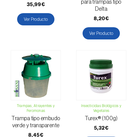
para trampas tipo
35,99€
Falso gusano de la fruta (
Thaumatotibia
Delta
leucotreta
)
8,20€
Ver Producto
Foracanta o taladro del eucalipto
Ver Producto
(
Phoracantha semipunctata e P. recurva
)
Gardama de la remolacha (
Spodoptera
exigua
)
Glifodes del olivo (
Palpita (=Margaronia)
unionalis
)
Gorgojo de la vid (
Otiorhynchus sulcatus
)
Gorgojo del café / cacao (
Araecerus
Trampas, Atrayentes y
Insecticidas Biológicos y
Feromonas
Vegetales
fasciculatus
)
Trampa tipo embudo
Turex® (100g)
verde y transparente
Gorgojo del eucalipto (
Gonipterus platensis
)
5,32€
8,45€