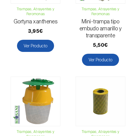
Esbelto latón bruñido (
Thysanoplusia
Trampas, Atrayentes y
Trampas, Atrayentes y
Feromonas
Feromonas
orichalcea
)
Gortyna xanthenes
Mini-trampa tipo
Escama harinosa (
Pseudococcus
embudo amarillo y
3,95€
longispinus
)
transparente
5,50€
Ver Producto
Escarabajo de la patata (
Leptinotarsa
decemlineata
)
Ver Producto
Escarabajo de las ramas del nogal
(
Pityophthorus juglandis
)
Escarabajo del frambueso (
Byturus spp.
)
Escarabajo descortezador grande del
alerce (
Ips cembrae
)
Escarabajo japonés (
Popillia japonica
)
Trampas, Atrayentes y
Trampas, Atrayentes y