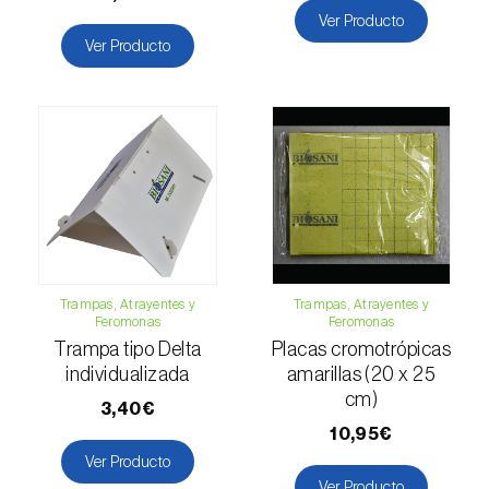
Gorgojo verde (
Polydrusus chrysomela
)
Ver Producto
Ver Producto
Gran barrenillo del pino (
Ips sexdentatus
)
Gusano barrenador del tallo del arroz
(
Archips argyrospila
)
Gusano cortador (
Agrotis segetum
)
Gusano de la fruta (
Cydia pomonella
)
Gusano de los penachos (
Orgyia antiqua
)
Trampas, Atrayentes y
Trampas, Atrayentes y
Gusano minador del tomate (
Tuta absoluta
)
Feromonas
Feromonas
Trampa tipo Delta
Placas cromotrópicas
Gusano negro (
Spodoptera eridania
)
individualizada
amarillas (20 x 25
cm)
3,40€
Gusano oriental de la hoja (
Spodoptera
10,95€
litura
)
Ver Producto
Ver Producto