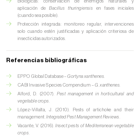
Biológicas: conservación de enemigos naturales y
Chinche verde (
Nezara viridula
)
aplicación de
Bacillus thuringiensis
en fases iniciales
(cuando sea posible).
Cicadas (
Jacobiasca lybica, Scaphoideus
Protección integrada: monitoreo regular, intervenciones
titanus e Empoasca spp.
)
solo cuando estén justificadas y aplicación criteriosa de
insecticidas autorizados.
Cigarra espumosa (
Philaenus spumarius
)
Cochinilla de Comstock (
Pseudococcus
Referencias bibliográficas
comstocki
)
EPPO Global Database –
Gortyna xanthenes.
Cochinilla de los cítricos (
Planococcus citri
)
CABI Invasive Species Compendium –
G. xanthenes.
Cochinilla de San José (
Quadraspidiotus (=
Alford, D. (2007).
Pest management in horticultural and
Diaspidiotus) perniciosus
)
vegetable crops
.
López‑Villalta, J. (2010). Pests of artichoke and their
Cochinilla obscura (
Pseudococcus viburni
)
management.
Integrated Pest Management Reviews
.
Vacante, V. (2016).
Insect pests of Mediterranean vegetable
Cochinilla roja de los cítricos (
Aonidiella
crops
.
aurantii
)