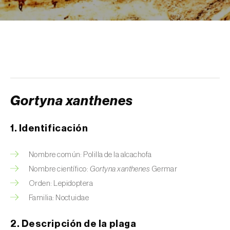
Arañuelo del ciruelo (
Yponomeuta
(=Hyponomeuta) padella
)
Avispilla de las agallas del castaño
(
Dryocosmus kuriphilus
)
Barrenador de la alcachofa (
Gortyna
xanthenes
)
Gortyna xanthenes
Barrenador del arroz (
Chilo suppressalis
)
1. Identificación
Barrenador del maíz (
Ostrinia nubilalis
)
Nombre común: Polilla de la alcachofa
Barrenador del melocotón (
Carposina
Nombre científico:
Gortyna xanthenes
Germar
sasakii (=niponensis)
)
Orden: Lepidoptera
Barrenador del tallo de la caña de azúcar
Familia: Noctuidae
(
Diatraea saccharalis
)
2. Descripción de la plaga