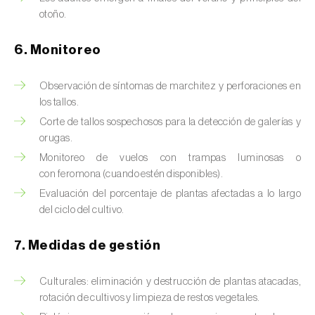
Chinche de las piñas (
Leptoglossus
otoño.
occidentalis
)
Chinche de los eucalyptus (
Thaumastocoris
6. Monitoreo
peregrinus
)
Observación de síntomas de marchitez y perforaciones en
Chinche del sur (
Blissus insularis
)
los tallos.
Corte de tallos sospechosos para la detección de galerías y
Chinche del tomate (
Nesidiocoris tenuis
)
orugas.
Monitoreo de vuelos con trampas luminosas o
Chinche europea de las semillas
con feromona (cuando estén disponibles).
(
Metopoplax ditomoides
)
Evaluación del porcentaje de plantas afectadas a lo largo
Chinche harinosa de la vid (
Planococcus
del ciclo del cultivo.
ficus
)
7. Medidas de gestión
Chinche marrón marmolada (
Halyomorpha
halys
)
Culturales: eliminación y destrucción de plantas atacadas,
rotación de cultivos y limpieza de restos vegetales.
Chinche roja (
Pyrrhocoris apterus
)