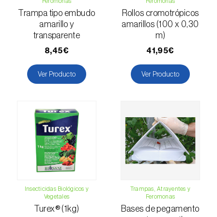
Feromonas
Feromonas
Escarabajo oriental (
Exomala (=Anomala)
Trampa tipo embudo
Rollos cromotrópicos
orientalis
)
amarillo y
amarillos (100 x 0,30
Escarabajo rosado esmeralda (
Cneorhinus
transparente
m)
serranoi
)
8,45€
41,95€
Escarabajo tortuga del eucalipto
Ver Producto
Ver Producto
(
Trachymela sloanei
)
Escarabajos capricornio (
Cerambyx cerdo e
C. welensii
)
Escarabajos metálicos barrenadores de la
madera (
Agrilus spp.
)
Escolítidos
Esfinge de la correhuela (
Agrius convolvuli
)
Insecticidas Biológicos y
Trampas, Atrayentes y
Vegetales
Feromonas
Turex® (1kg)
Bases de pegamento
Falena invernal (
Operophtera brumata
)