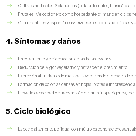
Cultivos hortícolas: Solanáceas (patata, tomate), brasicáceas, 
Frutales: Melocotonero como hospedante primario en ciclos he
Ornamentales y espontáneas: Diversas especies herbáceas y a
4. Síntomas y daños
Enrollamiento y deformación de las hojas jóvenes.
Reducción del vigor vegetativo y retraso en el crecimiento.
Excreción abundante de melaza, favoreciendo el desarrollo d
Formación de colonias densas en hojas, brotes e inflorescencia
Elevada capacidad de transmisión de virus fitopatógenos, inclu
5. Ciclo biológico
Especie altamente polífaga, con múltiples generaciones anual