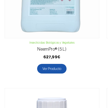
Insecticidas Biológicos y Vegetales
NeemPro® (5 L)
627,99€
Ver Producto