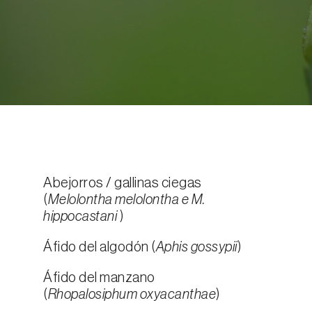
Abejorros / gallinas ciegas
(
Melolontha melolontha e M.
hippocastani
)
Áfido del algodón (
Aphis gossypii
)
Áfido del manzano
(
Rhopalosiphum oxyacanthae
)