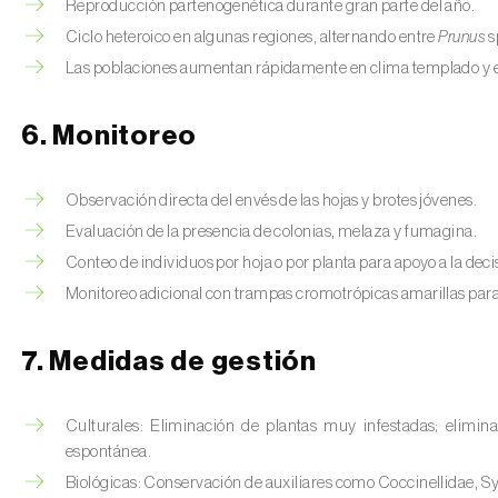
Reproducción partenogenética durante gran parte del año.
Ciclo heteroico en algunas regiones, alternando entre
Prunus
s
Las poblaciones aumentan rápidamente en clima templado y en
6. Monitoreo
Observación directa del envés de las hojas y brotes jóvenes.
Evaluación de la presencia de colonias, melaza y fumagina.
Conteo de individuos por hoja o por planta para apoyo a la deci
Monitoreo adicional con trampas cromotrópicas amarillas para
7. Medidas de gestión
Culturales: Eliminación de plantas muy infestadas; elimina
espontánea.
Biológicas: Conservación de auxiliares como Coccinellidae, S