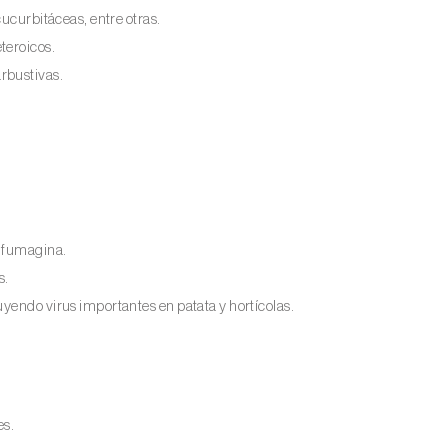
cucurbitáceas, entre otras.
teroicos.
rbustivas.
e fumagina.
s.
yendo virus importantes en patata y hortícolas.
es.