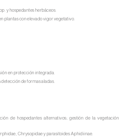
pp. y hospedantes herbáceos.
 plantas con elevado vigor vegetativo.
sión en protección integrada.
 detección de formas aladas.
ción de hospedantes alternativos; gestión de la vegetación
yrphidae, Chrysopidae y parasitoides Aphidiinae.