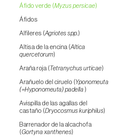
Áfido verde (
Myzus persicae
)
Áfidos
Alfileres (
Agriotes spp.
)
Altisa de la encina (
Altica
quercetorum
)
Araña roja (
Tetranychus urticae
)
Arañuelo del ciruelo (
Yponomeuta
(=Hyponomeuta) padella
)
Avispilla de las agallas del
castaño (
Dryocosmus kuriphilus
)
Barrenador de la alcachofa
(
Gortyna xanthenes
)