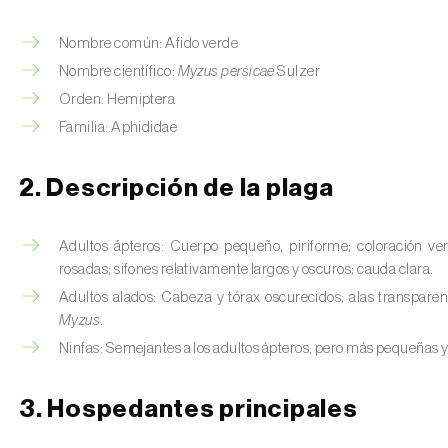
Nombre común: Afido verde
Nombre científico:
Myzus persicae
Sulzer
Orden: Hemiptera
Familia: Aphididae
2. Descripción de la plaga
Adultos ápteros: Cuerpo pequeño, piriforme; coloración ve
rosadas; sifones relativamente largos y oscuros; cauda clara.
Adultos alados: Cabeza y tórax oscurecidos; alas transparent
Myzus
.
Ninfas: Semejantes a los adultos ápteros, pero más pequeñas 
3. Hospedantes principales