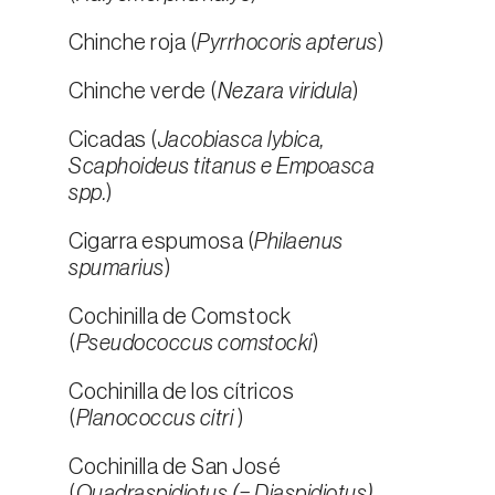
Chinche roja (
Pyrrhocoris apterus
)
Chinche verde (
Nezara viridula
)
Cicadas (
Jacobiasca lybica,
Scaphoideus titanus e Empoasca
spp.
)
Cigarra espumosa (
Philaenus
spumarius
)
Cochinilla de Comstock
(
Pseudococcus comstocki
)
Cochinilla de los cítricos
(
Planococcus citri
)
Cochinilla de San José
(
Quadraspidiotus (= Diaspidiotus)