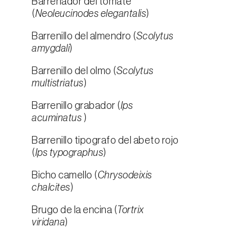
Barrenador del tomate
(
Neoleucinodes elegantalis
)
Barrenillo del almendro (
Scolytus
amygdali
)
Barrenillo del olmo (
Scolytus
multistriatus
)
Barrenillo grabador (
Ips
acuminatus
)
Barrenillo tipografo del abeto rojo
(
Ips typographus
)
Bicho camello (
Chrysodeixis
chalcites
)
Brugo de la encina (
Tortrix
viridana
)