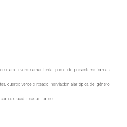
rde‑clara a verde‑amarillenta, pudiendo presentarse formas
es; cuerpo verde o rosado; nerviación alar típica del género
y con coloración más uniforme.