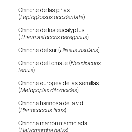
Chinche de las piñas
(
Leptoglossus occidentalis
)
Chinche de los eucalyptus
(
Thaumastocoris peregrinus
)
Chinche del sur (
Blissus insularis
)
Chinche del tomate (
Nesidiocoris
tenuis
)
Chinche europea de las semillas
(
Metopoplax ditomoides
)
Chinche harinosa de la vid
(
Planococcus ficus
)
Chinche marrón marmolada
(
Halyomorpha halys
)