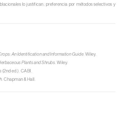
lacionales lo justifican; preferencia por métodos selectivos y
Crops: An Identification and Information Guide
. Wiley.
 Herbaceous Plants and Shrubs
. Wiley.
s
(2nd ed.). CABI.
h
. Chapman & Hall.